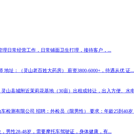
管理日常经营工作，日常铺面卫生打理，接待客户，...
址：（灵山老百姓大药房） 薪资3800-6000+，待遇从优 证...
灵山县城附近茉莉花基地（30亩）出租或转让，出入方便、水电到
车检测有限公司 招聘：外检员（限男性） 要求：年龄25到40岁，
男性28-48岁，需要摩托车驾驶证，身体健康，有...