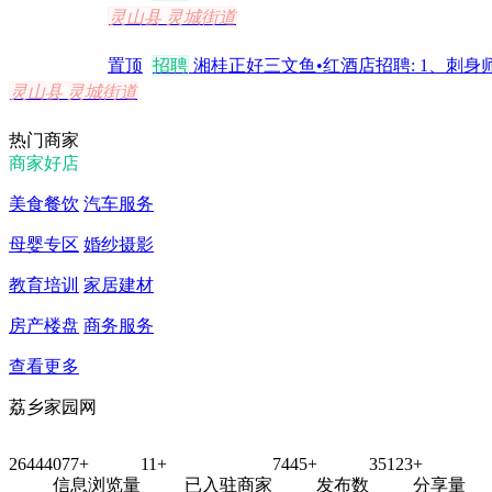
灵山县 灵城街道
置顶
招聘
湘桂正好三文鱼•红酒店招聘: 1、刺身师
灵山县 灵城街道
热门商家
商家好店
美食餐饮
汽车服务
母婴专区
婚纱摄影
教育培训
家居建材
房产楼盘
商务服务
查看更多
荔乡家园网
26444077+
11+
7445+
35123+
信息浏览量
已入驻商家
发布数
分享量