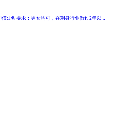
傅:1名 要求：男女均可，在刺身行业做过2年以...