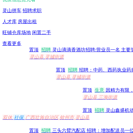
灵山拼车
招聘求职
人才库
房屋出租
旺铺仓库场地
闲置二手
查看更多
置顶
招聘
灵山滴滴香酒坊招聘:营业员一名 主要
灵山县 灵城街道
置顶
招聘
招聘：中药、西药执业药师 地
灵山县 灵城街道
置顶
生意
因精力有限，
灵山县 三海街道
置顶
招聘
灵山鑫盛机动
双休
社保
广西壮族自治区,钦州市,灵山县
置顶
招聘
三头六臂汽配店 招聘：增加配送员一位，