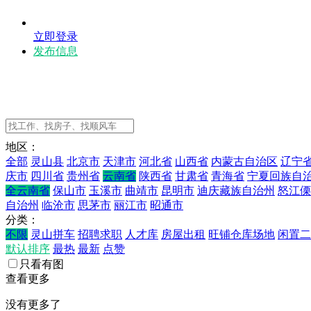
立即登录
发布信息
地区：
全部
灵山县
北京市
天津市
河北省
山西省
内蒙古自治区
辽宁
庆市
四川省
贵州省
云南省
陕西省
甘肃省
青海省
宁夏回族自
全云南省
保山市
玉溪市
曲靖市
昆明市
迪庆藏族自治州
怒江傈
自治州
临沧市
思茅市
丽江市
昭通市
分类：
不限
灵山拼车
招聘求职
人才库
房屋出租
旺铺仓库场地
闲置二
默认排序
最热
最新
点赞
只看有图
查看更多
没有更多了