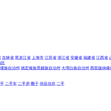
省
吉林省
黑龙江省
上海市
江苏省
浙江省
安徽省
福建省
江西省
治区
僳族自治州
德宏傣族景颇族自治州
大理白族自治州
西双版纳傣
手
二手车
二手房
圈子
供应信息
二手