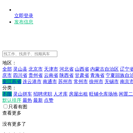
立即登录
发布信息
地区：
全部
灵山县
北京市
天津市
河北省
山西省
内蒙古自治区
辽宁
庆市
四川省
贵州省
云南省
陕西省
甘肃省
青海省
宁夏回族自
全江苏省
连云港市
南通市
苏州市
常州市
徐州市
无锡市
南京
分类：
不限
灵山拼车
招聘求职
人才库
房屋出租
旺铺仓库场地
闲置二
默认排序
最热
最新
点赞
只看有图
查看更多
没有更多了