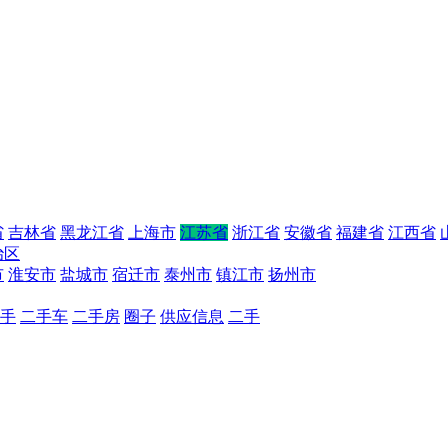
省
吉林省
黑龙江省
上海市
江苏省
浙江省
安徽省
福建省
江西省
治区
市
淮安市
盐城市
宿迁市
泰州市
镇江市
扬州市
手
二手车
二手房
圈子
供应信息
二手