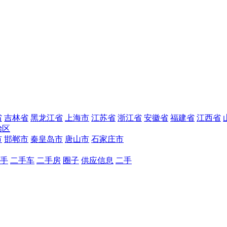
省
吉林省
黑龙江省
上海市
江苏省
浙江省
安徽省
福建省
江西省
治区
市
邯郸市
秦皇岛市
唐山市
石家庄市
手
二手车
二手房
圈子
供应信息
二手