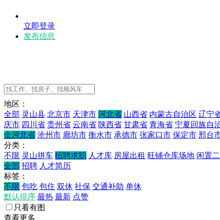
立即登录
发布信息
地区：
全部
灵山县
北京市
天津市
河北省
山西省
内蒙古自治区
辽宁
庆市
四川省
贵州省
云南省
陕西省
甘肃省
青海省
宁夏回族自
全河北省
沧州市
廊坊市
衡水市
承德市
张家口市
保定市
邢台
分类：
不限
灵山拼车
招聘求职
人才库
房屋出租
旺铺仓库场地
闲置二
全部
招聘
人才简历
标签：
不限
包吃
包住
双休
社保
交通补助
单休
默认排序
最热
最新
点赞
只看有图
查看更多