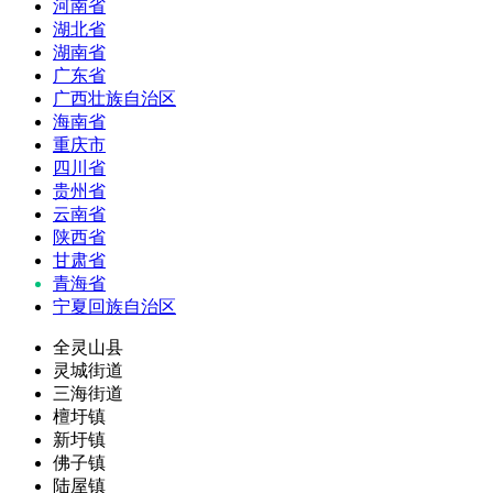
河南省
湖北省
湖南省
广东省
广西壮族自治区
海南省
重庆市
四川省
贵州省
云南省
陕西省
甘肃省
青海省
宁夏回族自治区
全灵山县
灵城街道
三海街道
檀圩镇
新圩镇
佛子镇
陆屋镇