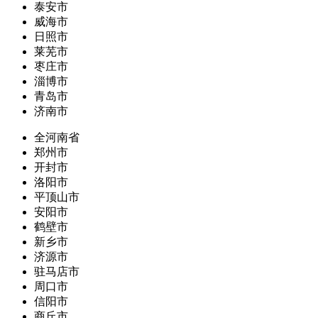
泰安市
威海市
日照市
莱芜市
枣庄市
淄博市
青岛市
济南市
全河南省
郑州市
开封市
洛阳市
平顶山市
安阳市
鹤壁市
新乡市
济源市
驻马店市
周口市
信阳市
商丘市