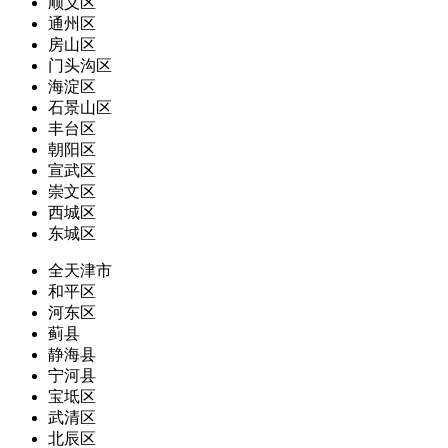
顺义区
通州区
房山区
门头沟区
海淀区
石景山区
丰台区
朝阳区
宣武区
崇文区
西城区
东城区
全天津市
和平区
河东区
蓟县
静海县
宁河县
宝坻区
武清区
北辰区