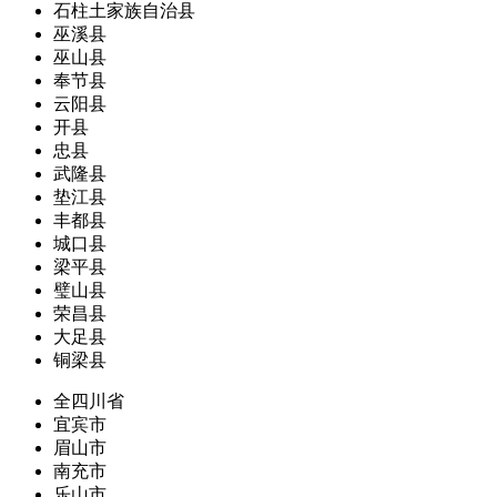
石柱土家族自治县
巫溪县
巫山县
奉节县
云阳县
开县
忠县
武隆县
垫江县
丰都县
城口县
梁平县
璧山县
荣昌县
大足县
铜梁县
全四川省
宜宾市
眉山市
南充市
乐山市