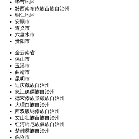
毕节地区
黔西南布依族苗族自治州
铜仁地区
安顺市
遵义市
六盘水市
贵阳市
全云南省
保山市
玉溪市
曲靖市
昆明市
迪庆藏族自治州
怒江傈僳族自治州
德宏傣族景颇族自治州
大理白族自治州
西双版纳傣族自治州
文山壮族苗族自治州
红河哈尼族彝族自治州
楚雄彝族自治州
临沧市