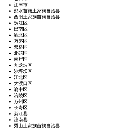
江津市
彭水苗族土家族自治县
酉阳土家族苗族自治县
黔江区
巴南区
渝北区
万盛区
双桥区
北碚区
南岸区
九龙坡区
沙坪坝区
江北区
大渡口区
渝中区
涪陵区
万州区
长寿区
綦江县
潼南县
秀山土家族苗族自治县