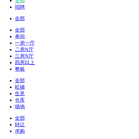
全部
招聘
全部
全部
单间
一房一厅
二房N厅
三房N厅
四房以上
整栋
全部
旺铺
生意
仓库
场地
全部
转让
求购