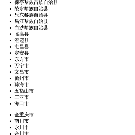
保亭黎族苗族自治县
陵水黎族自治县
乐东黎族自治县
昌江黎族自治县
白沙黎族自治县
临高县
澄迈县
屯昌县
定安县
东方市
万宁市
文昌市
儋州市
琼海市
五指山市
三亚市
海口市
全重庆市
南川市
永川市
合川市