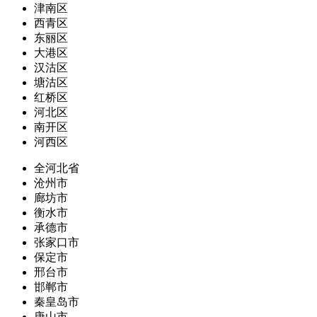
津南区
西青区
东丽区
大港区
汉沽区
塘沽区
红桥区
河北区
南开区
河西区
全河北省
沧州市
廊坊市
衡水市
承德市
张家口市
保定市
邢台市
邯郸市
秦皇岛市
唐山市