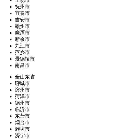
上饶市
抚州市
宜春市
吉安市
赣州市
鹰潭市
新余市
九江市
萍乡市
景德镇市
南昌市
全山东省
聊城市
滨州市
菏泽市
德州市
临沂市
东营市
烟台市
潍坊市
济宁市