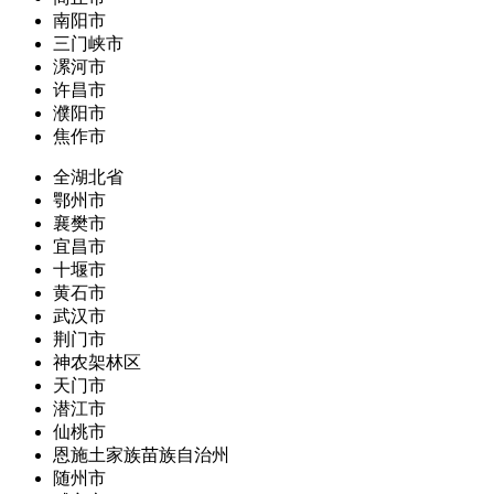
南阳市
三门峡市
漯河市
许昌市
濮阳市
焦作市
全湖北省
鄂州市
襄樊市
宜昌市
十堰市
黄石市
武汉市
荆门市
神农架林区
天门市
潜江市
仙桃市
恩施土家族苗族自治州
随州市