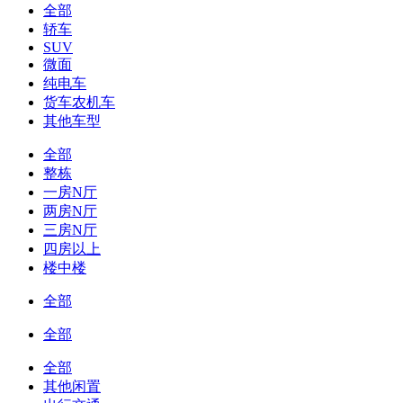
全部
轿车
SUV
微面
纯电车
货车农机车
其他车型
全部
整栋
一房N厅
两房N厅
三房N厅
四房以上
楼中楼
全部
全部
全部
其他闲置