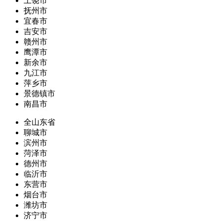
上饶市
抚州市
宜春市
吉安市
赣州市
鹰潭市
新余市
九江市
萍乡市
景德镇市
南昌市
全山东省
聊城市
滨州市
菏泽市
德州市
临沂市
东营市
烟台市
潍坊市
济宁市