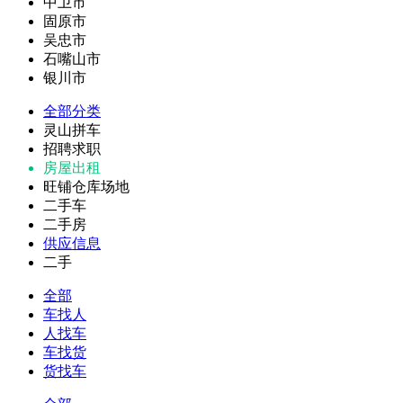
中卫市
固原市
吴忠市
石嘴山市
银川市
全部分类
灵山拼车
招聘求职
房屋出租
旺铺仓库场地
二手车
二手房
供应信息
二手
全部
车找人
人找车
车找货
货找车