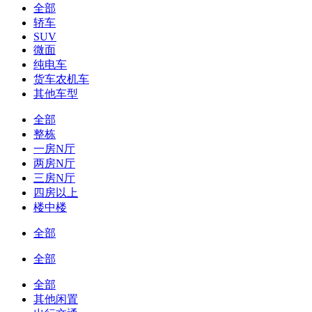
全部
轿车
SUV
微面
纯电车
货车农机车
其他车型
全部
整栋
一房N厅
两房N厅
三房N厅
四房以上
楼中楼
全部
全部
全部
其他闲置