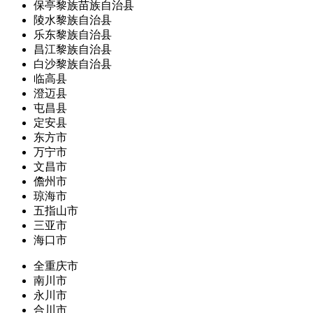
保亭黎族苗族自治县
陵水黎族自治县
乐东黎族自治县
昌江黎族自治县
白沙黎族自治县
临高县
澄迈县
屯昌县
定安县
东方市
万宁市
文昌市
儋州市
琼海市
五指山市
三亚市
海口市
全重庆市
南川市
永川市
合川市