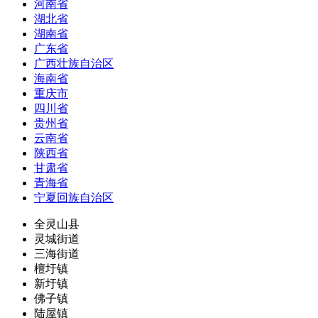
河南省
湖北省
湖南省
广东省
广西壮族自治区
海南省
重庆市
四川省
贵州省
云南省
陕西省
甘肃省
青海省
宁夏回族自治区
全灵山县
灵城街道
三海街道
檀圩镇
新圩镇
佛子镇
陆屋镇