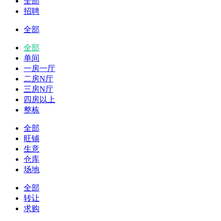
全部
招聘
全部
全部
单间
一房一厅
二房N厅
三房N厅
四房以上
整栋
全部
旺铺
生意
仓库
场地
全部
转让
求购