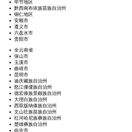
毕节地区
黔西南布依族苗族自治州
铜仁地区
安顺市
遵义市
六盘水市
贵阳市
全云南省
保山市
玉溪市
曲靖市
昆明市
迪庆藏族自治州
怒江傈僳族自治州
德宏傣族景颇族自治州
大理白族自治州
西双版纳傣族自治州
文山壮族苗族自治州
红河哈尼族彝族自治州
楚雄彝族自治州
临沧市