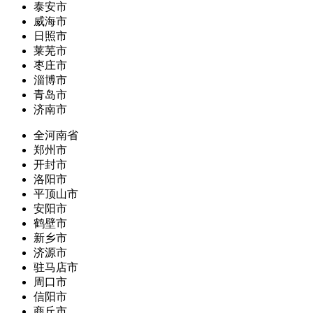
泰安市
威海市
日照市
莱芜市
枣庄市
淄博市
青岛市
济南市
全河南省
郑州市
开封市
洛阳市
平顶山市
安阳市
鹤壁市
新乡市
济源市
驻马店市
周口市
信阳市
商丘市