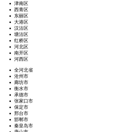
津南区
西青区
东丽区
大港区
汉沽区
塘沽区
红桥区
河北区
南开区
河西区
全河北省
沧州市
廊坊市
衡水市
承德市
张家口市
保定市
邢台市
邯郸市
秦皇岛市
唐山市