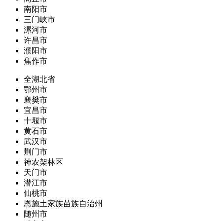
南阳市
三门峡市
漯河市
许昌市
濮阳市
焦作市
全湖北省
鄂州市
襄樊市
宜昌市
十堰市
黄石市
武汉市
荆门市
神农架林区
天门市
潜江市
仙桃市
恩施土家族苗族自治州
随州市