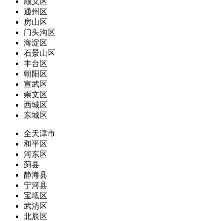
顺义区
通州区
房山区
门头沟区
海淀区
石景山区
丰台区
朝阳区
宣武区
崇文区
西城区
东城区
全天津市
和平区
河东区
蓟县
静海县
宁河县
宝坻区
武清区
北辰区