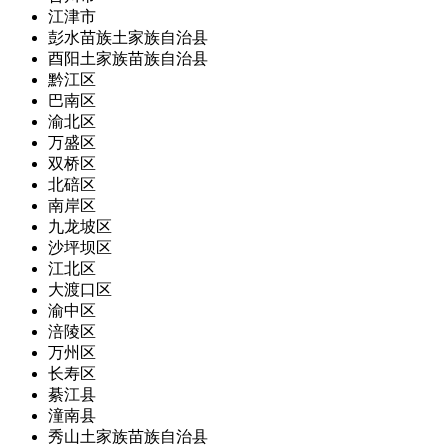
江津市
彭水苗族土家族自治县
酉阳土家族苗族自治县
黔江区
巴南区
渝北区
万盛区
双桥区
北碚区
南岸区
九龙坡区
沙坪坝区
江北区
大渡口区
渝中区
涪陵区
万州区
长寿区
綦江县
潼南县
秀山土家族苗族自治县