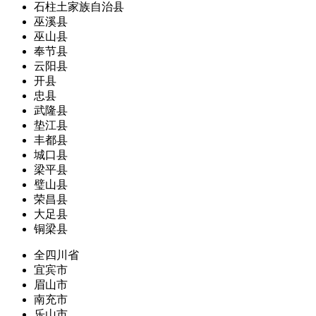
石柱土家族自治县
巫溪县
巫山县
奉节县
云阳县
开县
忠县
武隆县
垫江县
丰都县
城口县
梁平县
璧山县
荣昌县
大足县
铜梁县
全四川省
宜宾市
眉山市
南充市
乐山市