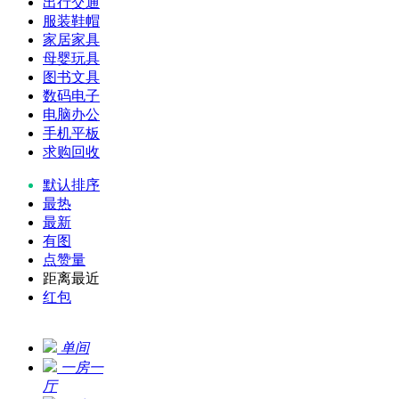
出行交通
服装鞋帽
家居家具
母婴玩具
图书文具
数码电子
电脑办公
手机平板
求购回收
默认排序
最热
最新
有图
点赞量
距离最近
红包
单间
一房一
厅