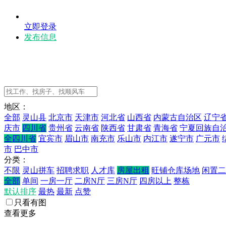
立即登录
发布信息
地区：
全部
灵山县
北京市
天津市
河北省
山西省
内蒙古自治区
辽宁
庆市
四川省
贵州省
云南省
陕西省
甘肃省
青海省
宁夏回族自
全四川省
宜宾市
眉山市
南充市
乐山市
内江市
遂宁市
广元市
市
巴中市
分类：
不限
灵山拼车
招聘求职
人才库
房屋出租
旺铺仓库场地
闲置二
全部
单间
一房一厅
二房N厅
三房N厅
四房以上
整栋
默认排序
最热
最新
点赞
只看有图
查看更多