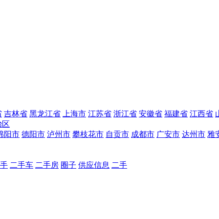
省
吉林省
黑龙江省
上海市
江苏省
浙江省
安徽省
福建省
江西省
治区
绵阳市
德阳市
泸州市
攀枝花市
自贡市
成都市
广安市
达州市
雅
手
二手车
二手房
圈子
供应信息
二手