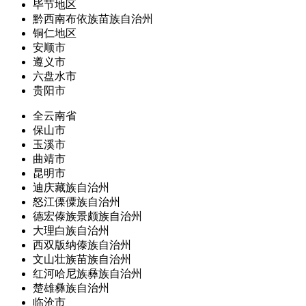
毕节地区
黔西南布依族苗族自治州
铜仁地区
安顺市
遵义市
六盘水市
贵阳市
全云南省
保山市
玉溪市
曲靖市
昆明市
迪庆藏族自治州
怒江傈僳族自治州
德宏傣族景颇族自治州
大理白族自治州
西双版纳傣族自治州
文山壮族苗族自治州
红河哈尼族彝族自治州
楚雄彝族自治州
临沧市