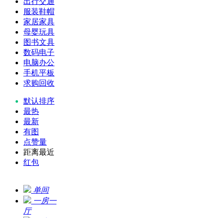
出行交通
服装鞋帽
家居家具
母婴玩具
图书文具
数码电子
电脑办公
手机平板
求购回收
默认排序
最热
最新
有图
点赞量
距离最近
红包
单间
一房一
厅