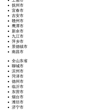
上饶市
抚州市
宜春市
吉安市
赣州市
鹰潭市
新余市
九江市
萍乡市
景德镇市
南昌市
全山东省
聊城市
滨州市
菏泽市
德州市
临沂市
东营市
烟台市
潍坊市
济宁市