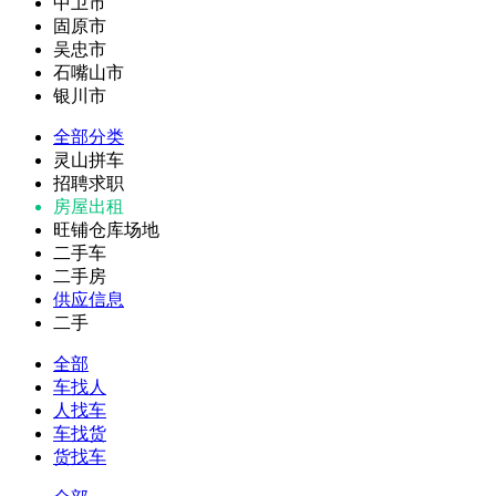
中卫市
固原市
吴忠市
石嘴山市
银川市
全部分类
灵山拼车
招聘求职
房屋出租
旺铺仓库场地
二手车
二手房
供应信息
二手
全部
车找人
人找车
车找货
货找车