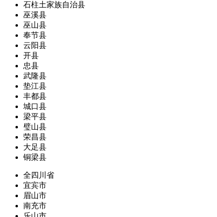
石柱土家族自治县
巫溪县
巫山县
奉节县
云阳县
开县
忠县
武隆县
垫江县
丰都县
城口县
梁平县
璧山县
荣昌县
大足县
铜梁县
全四川省
宜宾市
眉山市
南充市
乐山市