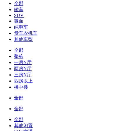
全部
轿车
SUV
微面
纯电车
货车农机车
其他车型
全部
整栋
一房N厅
两房N厅
三房N厅
四房以上
楼中楼
全部
全部
全部
其他闲置