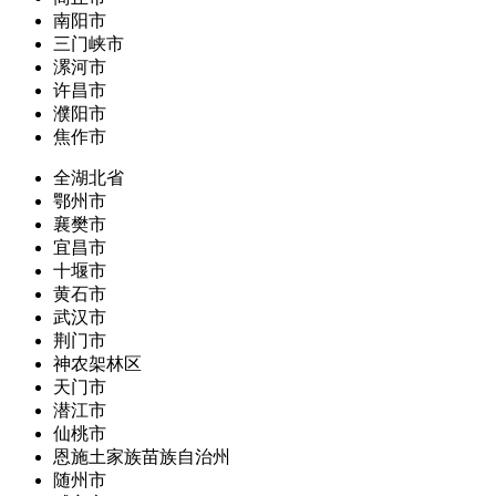
南阳市
三门峡市
漯河市
许昌市
濮阳市
焦作市
全湖北省
鄂州市
襄樊市
宜昌市
十堰市
黄石市
武汉市
荆门市
神农架林区
天门市
潜江市
仙桃市
恩施土家族苗族自治州
随州市