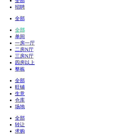
全部
招聘
全部
全部
单间
一房一厅
二房N厅
三房N厅
四房以上
整栋
全部
旺铺
生意
仓库
场地
全部
转让
求购