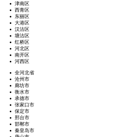
津南区
西青区
东丽区
大港区
汉沽区
塘沽区
红桥区
河北区
南开区
河西区
全河北省
沧州市
廊坊市
衡水市
承德市
张家口市
保定市
邢台市
邯郸市
秦皇岛市
唐山市