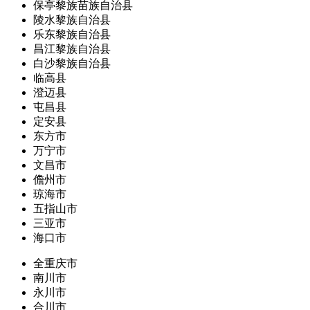
保亭黎族苗族自治县
陵水黎族自治县
乐东黎族自治县
昌江黎族自治县
白沙黎族自治县
临高县
澄迈县
屯昌县
定安县
东方市
万宁市
文昌市
儋州市
琼海市
五指山市
三亚市
海口市
全重庆市
南川市
永川市
合川市