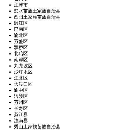
江津市
彭水苗族土家族自治县
酉阳土家族苗族自治县
黔江区
巴南区
渝北区
万盛区
双桥区
北碚区
南岸区
九龙坡区
沙坪坝区
江北区
大渡口区
渝中区
涪陵区
万州区
长寿区
綦江县
潼南县
秀山土家族苗族自治县