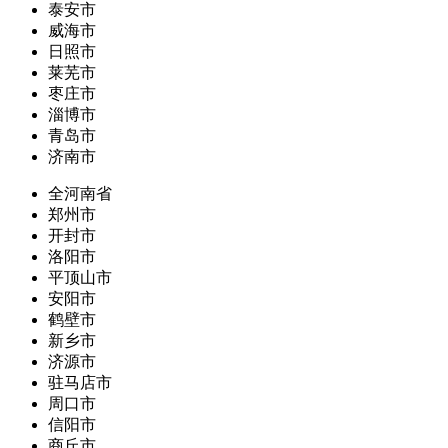
泰安市
威海市
日照市
莱芜市
枣庄市
淄博市
青岛市
济南市
全河南省
郑州市
开封市
洛阳市
平顶山市
安阳市
鹤壁市
新乡市
济源市
驻马店市
周口市
信阳市
商丘市