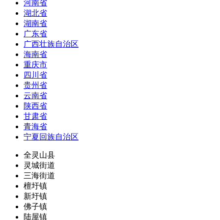
河南省
湖北省
湖南省
广东省
广西壮族自治区
海南省
重庆市
四川省
贵州省
云南省
陕西省
甘肃省
青海省
宁夏回族自治区
全灵山县
灵城街道
三海街道
檀圩镇
新圩镇
佛子镇
陆屋镇