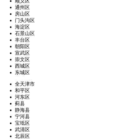
顺义区
通州区
房山区
门头沟区
海淀区
石景山区
丰台区
朝阳区
宣武区
崇文区
西城区
东城区
全天津市
和平区
河东区
蓟县
静海县
宁河县
宝坻区
武清区
北辰区