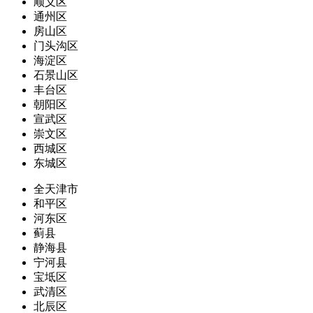
顺义区
通州区
房山区
门头沟区
海淀区
石景山区
丰台区
朝阳区
宣武区
崇文区
西城区
东城区
全天津市
和平区
河东区
蓟县
静海县
宁河县
宝坻区
武清区
北辰区