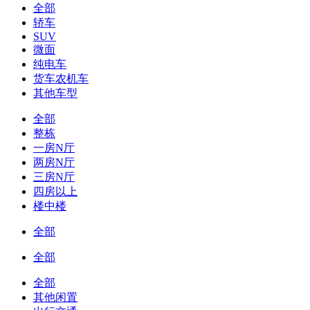
全部
轿车
SUV
微面
纯电车
货车农机车
其他车型
全部
整栋
一房N厅
两房N厅
三房N厅
四房以上
楼中楼
全部
全部
全部
其他闲置