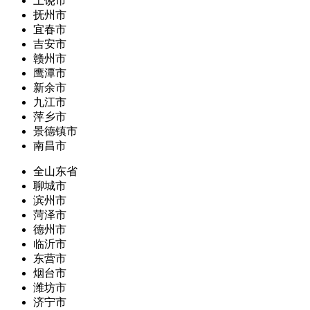
上饶市
抚州市
宜春市
吉安市
赣州市
鹰潭市
新余市
九江市
萍乡市
景德镇市
南昌市
全山东省
聊城市
滨州市
菏泽市
德州市
临沂市
东营市
烟台市
潍坊市
济宁市