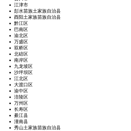
江津市
彭水苗族土家族自治县
酉阳土家族苗族自治县
黔江区
巴南区
渝北区
万盛区
双桥区
北碚区
南岸区
九龙坡区
沙坪坝区
江北区
大渡口区
渝中区
涪陵区
万州区
长寿区
綦江县
潼南县
秀山土家族苗族自治县