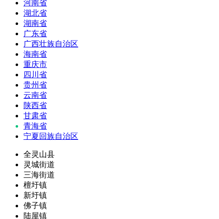
河南省
湖北省
湖南省
广东省
广西壮族自治区
海南省
重庆市
四川省
贵州省
云南省
陕西省
甘肃省
青海省
宁夏回族自治区
全灵山县
灵城街道
三海街道
檀圩镇
新圩镇
佛子镇
陆屋镇