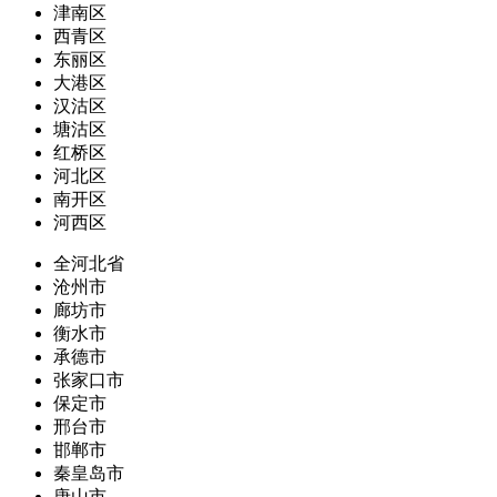
津南区
西青区
东丽区
大港区
汉沽区
塘沽区
红桥区
河北区
南开区
河西区
全河北省
沧州市
廊坊市
衡水市
承德市
张家口市
保定市
邢台市
邯郸市
秦皇岛市
唐山市