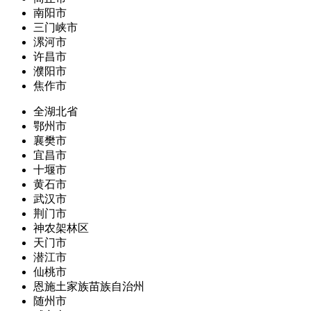
南阳市
三门峡市
漯河市
许昌市
濮阳市
焦作市
全湖北省
鄂州市
襄樊市
宜昌市
十堰市
黄石市
武汉市
荆门市
神农架林区
天门市
潜江市
仙桃市
恩施土家族苗族自治州
随州市