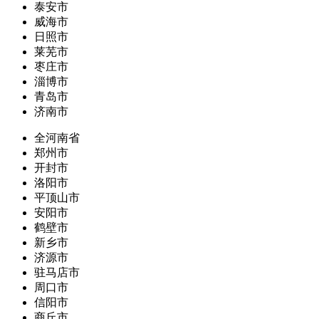
泰安市
威海市
日照市
莱芜市
枣庄市
淄博市
青岛市
济南市
全河南省
郑州市
开封市
洛阳市
平顶山市
安阳市
鹤壁市
新乡市
济源市
驻马店市
周口市
信阳市
商丘市