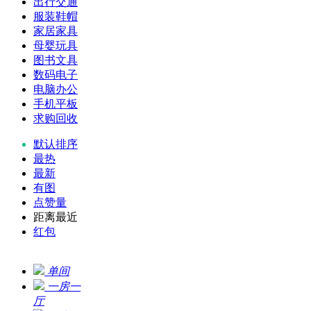
出行交通
服装鞋帽
家居家具
母婴玩具
图书文具
数码电子
电脑办公
手机平板
求购回收
默认排序
最热
最新
有图
点赞量
距离最近
红包
单间
一房一
厅