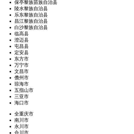
保亭黎族苗族自治县
陵水黎族自治县
乐东黎族自治县
昌江黎族自治县
白沙黎族自治县
临高县
澄迈县
屯昌县
定安县
东方市
万宁市
文昌市
儋州市
琼海市
五指山市
三亚市
海口市
全重庆市
南川市
永川市
合川市