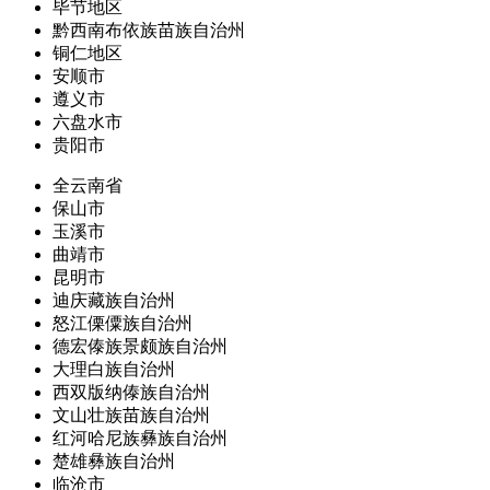
毕节地区
黔西南布依族苗族自治州
铜仁地区
安顺市
遵义市
六盘水市
贵阳市
全云南省
保山市
玉溪市
曲靖市
昆明市
迪庆藏族自治州
怒江傈僳族自治州
德宏傣族景颇族自治州
大理白族自治州
西双版纳傣族自治州
文山壮族苗族自治州
红河哈尼族彝族自治州
楚雄彝族自治州
临沧市