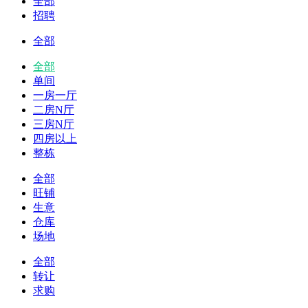
全部
招聘
全部
全部
单间
一房一厅
二房N厅
三房N厅
四房以上
整栋
全部
旺铺
生意
仓库
场地
全部
转让
求购