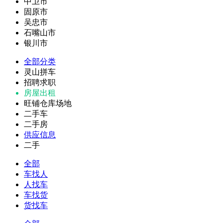
中卫市
固原市
吴忠市
石嘴山市
银川市
全部分类
灵山拼车
招聘求职
房屋出租
旺铺仓库场地
二手车
二手房
供应信息
二手
全部
车找人
人找车
车找货
货找车