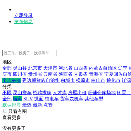
立即登录
发布信息
地区：
全部
灵山县
北京市
天津市
河北省
山西省
内蒙古自治区
辽宁
庆市
四川省
贵州省
云南省
陕西省
甘肃省
青海省
宁夏回族自
全吉林省
延边朝鲜族自治州
白城市
松原市
白山市
通化市
辽源
分类：
不限
灵山拼车
招聘求职
人才库
房屋出租
旺铺仓库场地
闲置二
全部
轿车
SUV
微面
纯电车
货车农机车
其他车型
默认排序
最热
最新
点赞
只看有图
查看更多
没有更多了