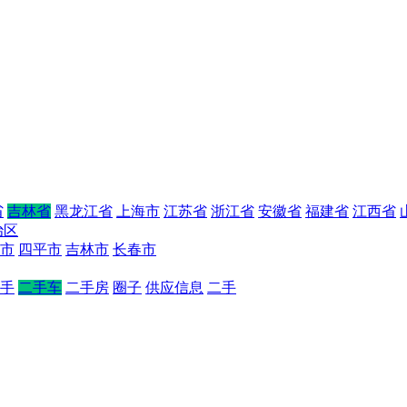
省
吉林省
黑龙江省
上海市
江苏省
浙江省
安徽省
福建省
江西省
治区
市
四平市
吉林市
长春市
手
二手车
二手房
圈子
供应信息
二手