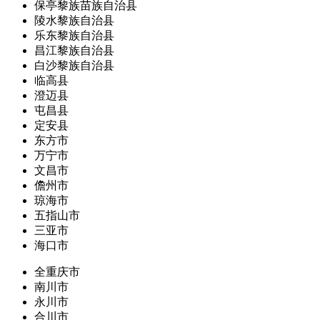
保亭黎族苗族自治县
陵水黎族自治县
乐东黎族自治县
昌江黎族自治县
白沙黎族自治县
临高县
澄迈县
屯昌县
定安县
东方市
万宁市
文昌市
儋州市
琼海市
五指山市
三亚市
海口市
全重庆市
南川市
永川市
合川市