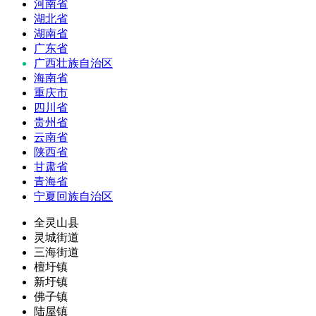
河南省
湖北省
湖南省
广东省
广西壮族自治区
海南省
重庆市
四川省
贵州省
云南省
陕西省
甘肃省
青海省
宁夏回族自治区
全灵山县
灵城街道
三海街道
檀圩镇
新圩镇
佛子镇
陆屋镇