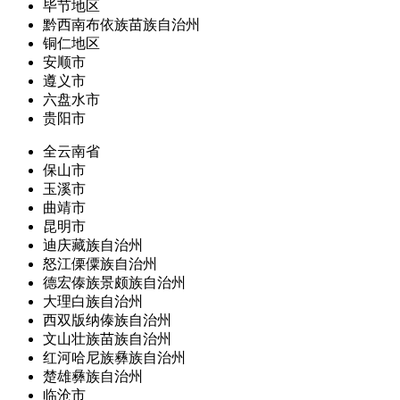
毕节地区
黔西南布依族苗族自治州
铜仁地区
安顺市
遵义市
六盘水市
贵阳市
全云南省
保山市
玉溪市
曲靖市
昆明市
迪庆藏族自治州
怒江傈僳族自治州
德宏傣族景颇族自治州
大理白族自治州
西双版纳傣族自治州
文山壮族苗族自治州
红河哈尼族彝族自治州
楚雄彝族自治州
临沧市