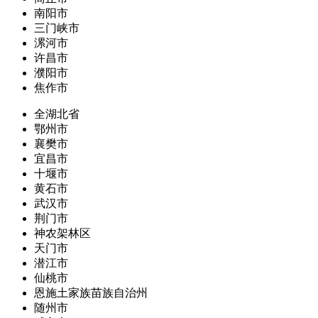
南阳市
三门峡市
漯河市
许昌市
濮阳市
焦作市
全湖北省
鄂州市
襄樊市
宜昌市
十堰市
黄石市
武汉市
荆门市
神农架林区
天门市
潜江市
仙桃市
恩施土家族苗族自治州
随州市