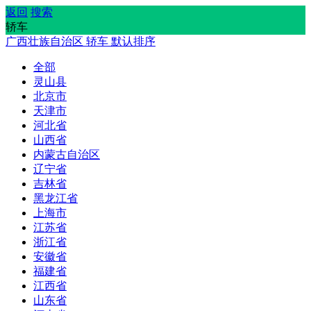
返回
搜索
轿车
广西壮族自治区
轿车
默认排序
全部
灵山县
北京市
天津市
河北省
山西省
内蒙古自治区
辽宁省
吉林省
黑龙江省
上海市
江苏省
浙江省
安徽省
福建省
江西省
山东省