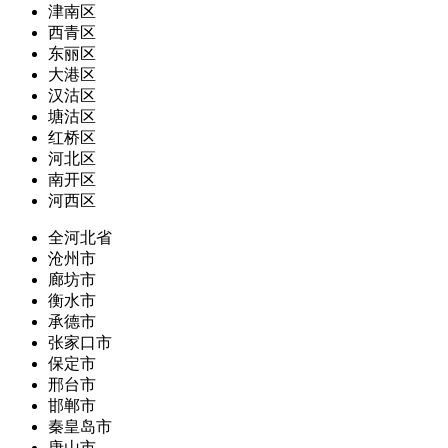
津南区
西青区
东丽区
大港区
汉沽区
塘沽区
红桥区
河北区
南开区
河西区
全河北省
沧州市
廊坊市
衡水市
承德市
张家口市
保定市
邢台市
邯郸市
秦皇岛市
唐山市