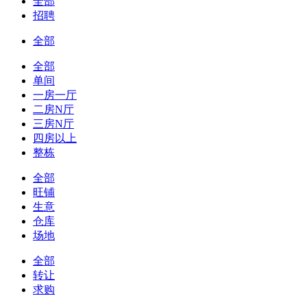
全部
招聘
全部
全部
单间
一房一厅
二房N厅
三房N厅
四房以上
整栋
全部
旺铺
生意
仓库
场地
全部
转让
求购