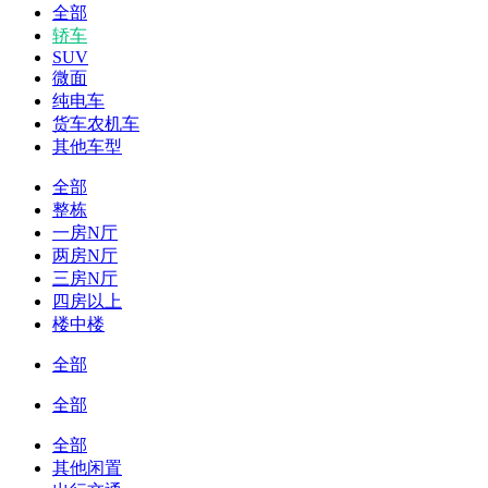
全部
轿车
SUV
微面
纯电车
货车农机车
其他车型
全部
整栋
一房N厅
两房N厅
三房N厅
四房以上
楼中楼
全部
全部
全部
其他闲置