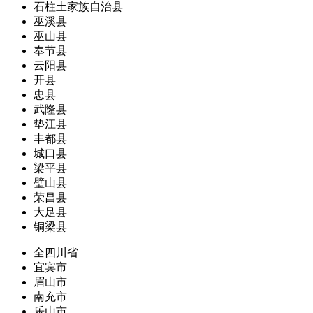
石柱土家族自治县
巫溪县
巫山县
奉节县
云阳县
开县
忠县
武隆县
垫江县
丰都县
城口县
梁平县
璧山县
荣昌县
大足县
铜梁县
全四川省
宜宾市
眉山市
南充市
乐山市