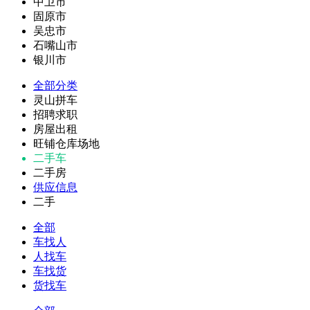
中卫市
固原市
吴忠市
石嘴山市
银川市
全部分类
灵山拼车
招聘求职
房屋出租
旺铺仓库场地
二手车
二手房
供应信息
二手
全部
车找人
人找车
车找货
货找车