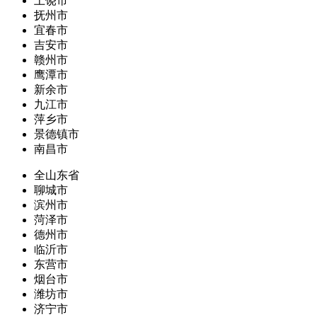
上饶市
抚州市
宜春市
吉安市
赣州市
鹰潭市
新余市
九江市
萍乡市
景德镇市
南昌市
全山东省
聊城市
滨州市
菏泽市
德州市
临沂市
东营市
烟台市
潍坊市
济宁市