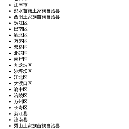
江津市
彭水苗族土家族自治县
酉阳土家族苗族自治县
黔江区
巴南区
渝北区
万盛区
双桥区
北碚区
南岸区
九龙坡区
沙坪坝区
江北区
大渡口区
渝中区
涪陵区
万州区
长寿区
綦江县
潼南县
秀山土家族苗族自治县