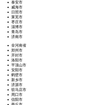
泰安市
威海市
日照市
莱芜市
枣庄市
淄博市
青岛市
济南市
全河南省
郑州市
开封市
洛阳市
平顶山市
安阳市
鹤壁市
新乡市
济源市
驻马店市
周口市
信阳市
商丘市