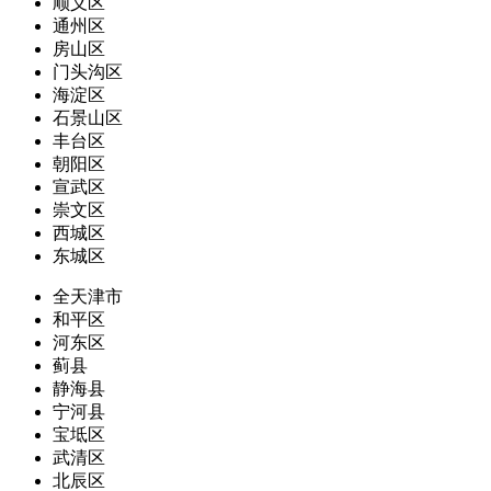
顺义区
通州区
房山区
门头沟区
海淀区
石景山区
丰台区
朝阳区
宣武区
崇文区
西城区
东城区
全天津市
和平区
河东区
蓟县
静海县
宁河县
宝坻区
武清区
北辰区