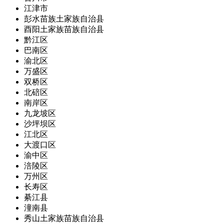
江津市
彭水苗族土家族自治县
酉阳土家族苗族自治县
黔江区
巴南区
渝北区
万盛区
双桥区
北碚区
南岸区
九龙坡区
沙坪坝区
江北区
大渡口区
渝中区
涪陵区
万州区
长寿区
綦江县
潼南县
秀山土家族苗族自治县