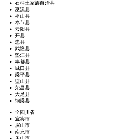
石柱土家族自治县
巫溪县
巫山县
奉节县
云阳县
开县
忠县
武隆县
垫江县
丰都县
城口县
梁平县
璧山县
荣昌县
大足县
铜梁县
全四川省
宜宾市
眉山市
南充市
乐山市