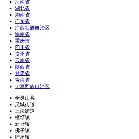
河南省
湖北省
湖南省
广东省
广西壮族自治区
海南省
重庆市
四川省
贵州省
云南省
陕西省
甘肃省
青海省
宁夏回族自治区
全灵山县
灵城街道
三海街道
檀圩镇
新圩镇
佛子镇
陆屋镇