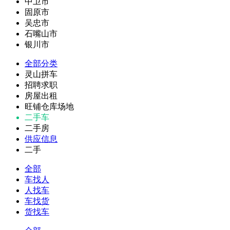
中卫市
固原市
吴忠市
石嘴山市
银川市
全部分类
灵山拼车
招聘求职
房屋出租
旺铺仓库场地
二手车
二手房
供应信息
二手
全部
车找人
人找车
车找货
货找车