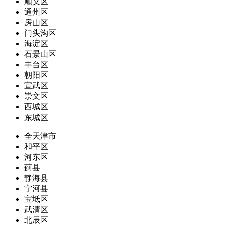
顺义区
通州区
房山区
门头沟区
海淀区
石景山区
丰台区
朝阳区
宣武区
崇文区
西城区
东城区
全天津市
和平区
河东区
蓟县
静海县
宁河县
宝坻区
武清区
北辰区