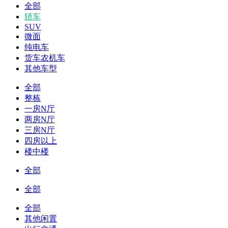
全部
轿车
SUV
微面
纯电车
货车农机车
其他车型
全部
整栋
一房N厅
两房N厅
三房N厅
四房以上
楼中楼
全部
全部
全部
其他闲置