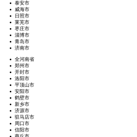
泰安市
威海市
日照市
莱芜市
枣庄市
淄博市
青岛市
济南市
全河南省
郑州市
开封市
洛阳市
平顶山市
安阳市
鹤壁市
新乡市
济源市
驻马店市
周口市
信阳市
商丘市