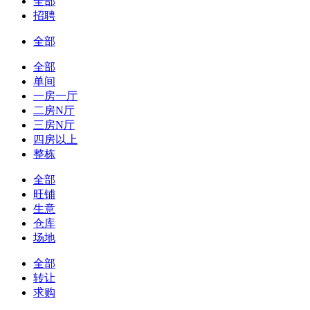
全部
招聘
全部
全部
单间
一房一厅
二房N厅
三房N厅
四房以上
整栋
全部
旺铺
生意
仓库
场地
全部
转让
求购