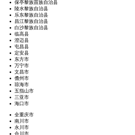
保亭黎族苗族自治县
陵水黎族自治县
乐东黎族自治县
昌江黎族自治县
白沙黎族自治县
临高县
澄迈县
屯昌县
定安县
东方市
万宁市
文昌市
儋州市
琼海市
五指山市
三亚市
海口市
全重庆市
南川市
永川市
合川市