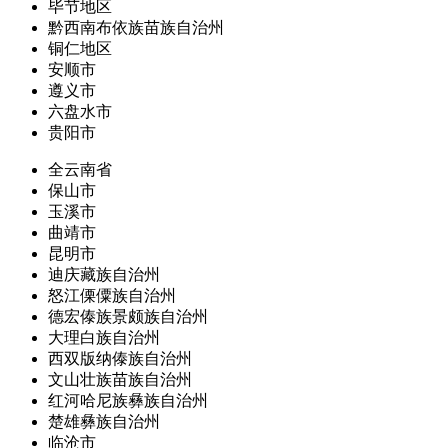
毕节地区
黔西南布依族苗族自治州
铜仁地区
安顺市
遵义市
六盘水市
贵阳市
全云南省
保山市
玉溪市
曲靖市
昆明市
迪庆藏族自治州
怒江傈僳族自治州
德宏傣族景颇族自治州
大理白族自治州
西双版纳傣族自治州
文山壮族苗族自治州
红河哈尼族彝族自治州
楚雄彝族自治州
临沧市