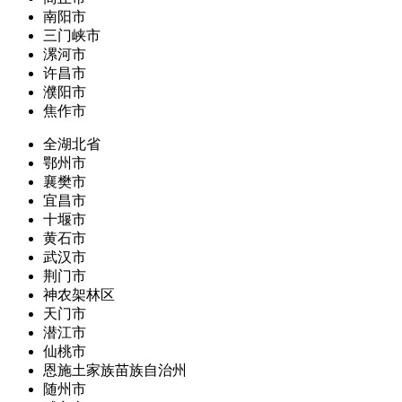
南阳市
三门峡市
漯河市
许昌市
濮阳市
焦作市
全湖北省
鄂州市
襄樊市
宜昌市
十堰市
黄石市
武汉市
荆门市
神农架林区
天门市
潜江市
仙桃市
恩施土家族苗族自治州
随州市