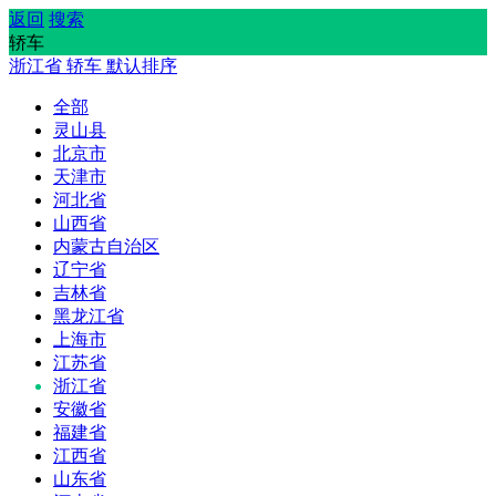
返回
搜索
轿车
浙江省
轿车
默认排序
全部
灵山县
北京市
天津市
河北省
山西省
内蒙古自治区
辽宁省
吉林省
黑龙江省
上海市
江苏省
浙江省
安徽省
福建省
江西省
山东省