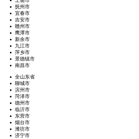
上饶市
抚州市
宜春市
吉安市
赣州市
鹰潭市
新余市
九江市
萍乡市
景德镇市
南昌市
全山东省
聊城市
滨州市
菏泽市
德州市
临沂市
东营市
烟台市
潍坊市
济宁市