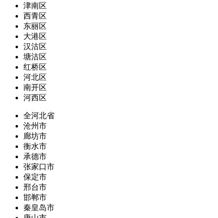
津南区
西青区
东丽区
大港区
汉沽区
塘沽区
红桥区
河北区
南开区
河西区
全河北省
沧州市
廊坊市
衡水市
承德市
张家口市
保定市
邢台市
邯郸市
秦皇岛市
唐山市