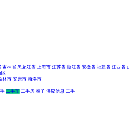
省
吉林省
黑龙江省
上海市
江苏省
浙江省
安徽省
福建省
江西省
治区
榆林市
安康市
商洛市
手
二手车
二手房
圈子
供应信息
二手