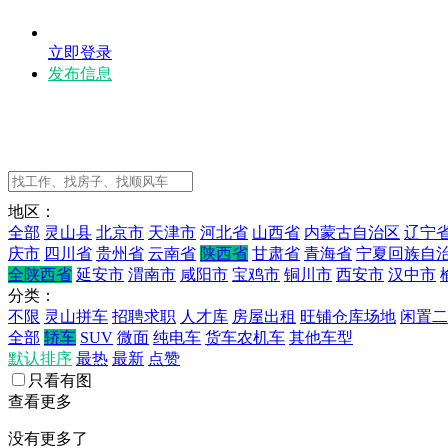
立即登录
发布信息
地区：
全部
灵山县
北京市
天津市
河北省
山西省
内蒙古自治区
辽宁
庆市
四川省
贵州省
云南省
陕西省
甘肃省
青海省
宁夏回族自
全陕西省
延安市
渭南市
咸阳市
宝鸡市
铜川市
西安市
汉中市
分类：
不限
灵山拼车
招聘求职
人才库
房屋出租
旺铺仓库场地
闲置二
全部
轿车
SUV
微面
纯电车
货车农机车
其他车型
默认排序
最热
最新
点赞
只看有图
查看更多
没有更多了