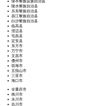
保亭黎族苗族自治县
陵水黎族自治县
乐东黎族自治县
昌江黎族自治县
白沙黎族自治县
临高县
澄迈县
屯昌县
定安县
东方市
万宁市
文昌市
儋州市
琼海市
五指山市
三亚市
海口市
全重庆市
南川市
永川市
合川市