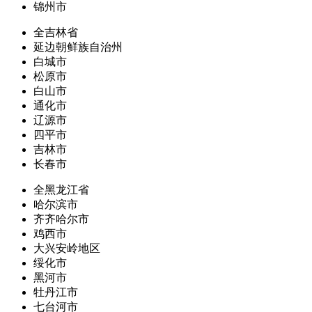
锦州市
全吉林省
延边朝鲜族自治州
白城市
松原市
白山市
通化市
辽源市
四平市
吉林市
长春市
全黑龙江省
哈尔滨市
齐齐哈尔市
鸡西市
大兴安岭地区
绥化市
黑河市
牡丹江市
七台河市