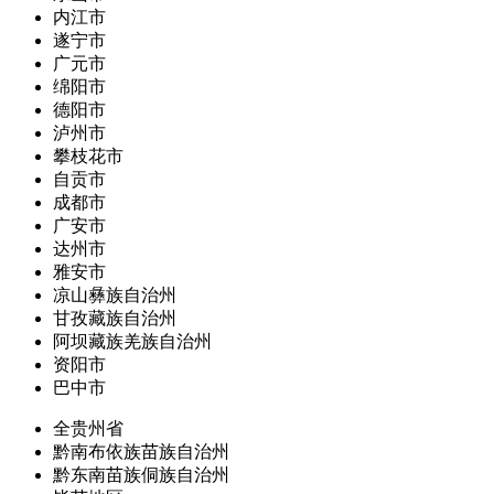
内江市
遂宁市
广元市
绵阳市
德阳市
泸州市
攀枝花市
自贡市
成都市
广安市
达州市
雅安市
凉山彝族自治州
甘孜藏族自治州
阿坝藏族羌族自治州
资阳市
巴中市
全贵州省
黔南布依族苗族自治州
黔东南苗族侗族自治州