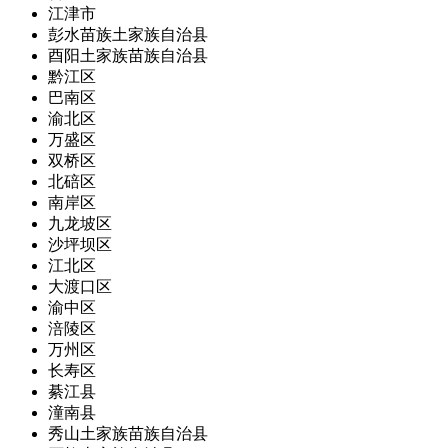
江津市
彭水苗族土家族自治县
酉阳土家族苗族自治县
黔江区
巴南区
渝北区
万盛区
双桥区
北碚区
南岸区
九龙坡区
沙坪坝区
江北区
大渡口区
渝中区
涪陵区
万州区
长寿区
綦江县
潼南县
秀山土家族苗族自治县