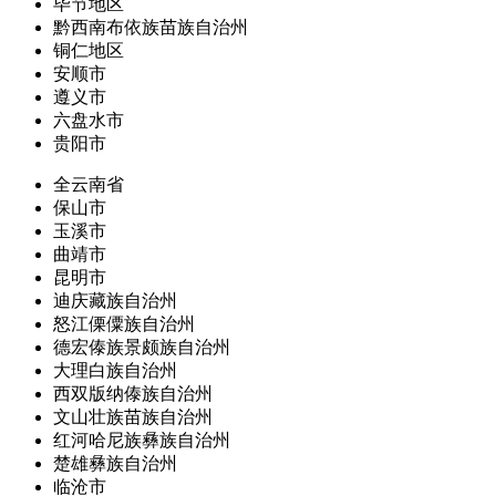
毕节地区
黔西南布依族苗族自治州
铜仁地区
安顺市
遵义市
六盘水市
贵阳市
全云南省
保山市
玉溪市
曲靖市
昆明市
迪庆藏族自治州
怒江傈僳族自治州
德宏傣族景颇族自治州
大理白族自治州
西双版纳傣族自治州
文山壮族苗族自治州
红河哈尼族彝族自治州
楚雄彝族自治州
临沧市