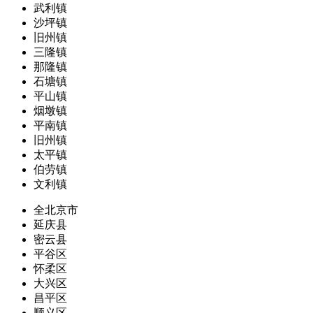
武利镇
沙坪镇
旧州镇
三隆镇
那隆镇
石塘镇
平山镇
烟墩镇
平南镇
旧州镇
太平镇
伯劳镇
文利镇
全北京市
延庆县
密云县
平谷区
怀柔区
大兴区
昌平区
顺义区