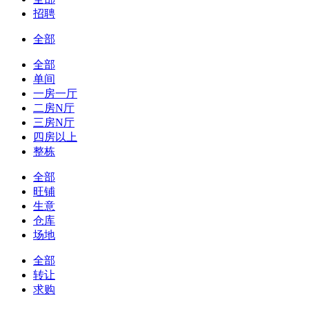
招聘
全部
全部
单间
一房一厅
二房N厅
三房N厅
四房以上
整栋
全部
旺铺
生意
仓库
场地
全部
转让
求购