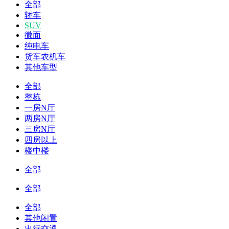
全部
轿车
SUV
微面
纯电车
货车农机车
其他车型
全部
整栋
一房N厅
两房N厅
三房N厅
四房以上
楼中楼
全部
全部
全部
其他闲置
出行交通