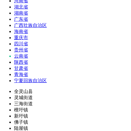
河南省
湖北省
湖南省
广东省
广西壮族自治区
海南省
重庆市
四川省
贵州省
云南省
陕西省
甘肃省
青海省
宁夏回族自治区
全灵山县
灵城街道
三海街道
檀圩镇
新圩镇
佛子镇
陆屋镇