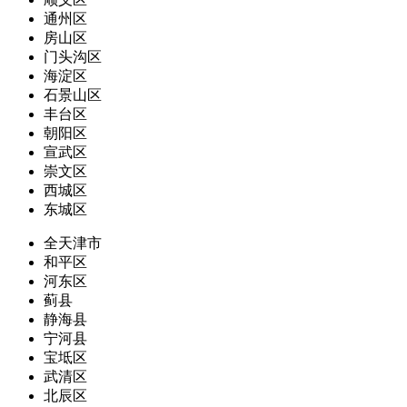
通州区
房山区
门头沟区
海淀区
石景山区
丰台区
朝阳区
宣武区
崇文区
西城区
东城区
全天津市
和平区
河东区
蓟县
静海县
宁河县
宝坻区
武清区
北辰区