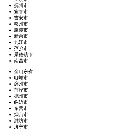
抚州市
宜春市
吉安市
赣州市
鹰潭市
新余市
九江市
萍乡市
景德镇市
南昌市
全山东省
聊城市
滨州市
菏泽市
德州市
临沂市
东营市
烟台市
潍坊市
济宁市