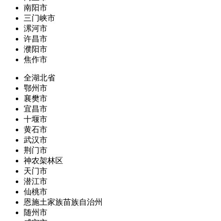
南阳市
三门峡市
漯河市
许昌市
濮阳市
焦作市
全湖北省
鄂州市
襄樊市
宜昌市
十堰市
黄石市
武汉市
荆门市
神农架林区
天门市
潜江市
仙桃市
恩施土家族苗族自治州
随州市