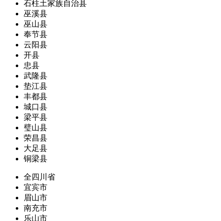
石柱土家族自治县
巫溪县
巫山县
奉节县
云阳县
开县
忠县
武隆县
垫江县
丰都县
城口县
梁平县
璧山县
荣昌县
大足县
铜梁县
全四川省
宜宾市
眉山市
南充市
乐山市