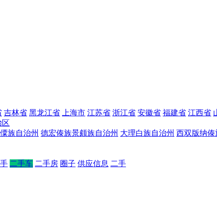
省
吉林省
黑龙江省
上海市
江苏省
浙江省
安徽省
福建省
江西省
治区
僳族自治州
德宏傣族景颇族自治州
大理白族自治州
西双版纳傣
手
二手车
二手房
圈子
供应信息
二手