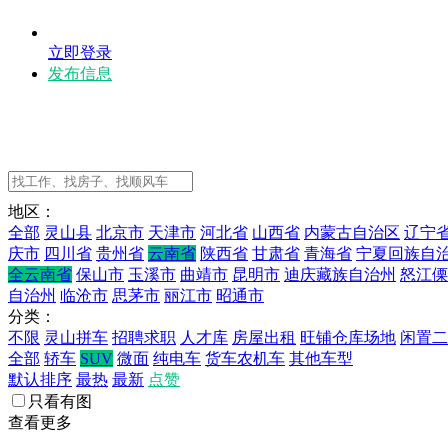
立即登录
发布信息
地区：
全部
灵山县
北京市
天津市
河北省
山西省
内蒙古自治区
辽宁
庆市
四川省
贵州省
云南省
陕西省
甘肃省
青海省
宁夏回族自
全云南省
保山市
玉溪市
曲靖市
昆明市
迪庆藏族自治州
怒江傈
自治州
临沧市
思茅市
丽江市
昭通市
分类：
不限
灵山拼车
招聘求职
人才库
房屋出租
旺铺仓库场地
闲置二
全部
轿车
SUV
微面
纯电车
货车农机车
其他车型
默认排序
最热
最新
点赞
只看有图
查看更多