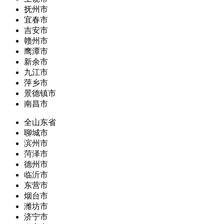
抚州市
宜春市
吉安市
赣州市
鹰潭市
新余市
九江市
萍乡市
景德镇市
南昌市
全山东省
聊城市
滨州市
菏泽市
德州市
临沂市
东营市
烟台市
潍坊市
济宁市