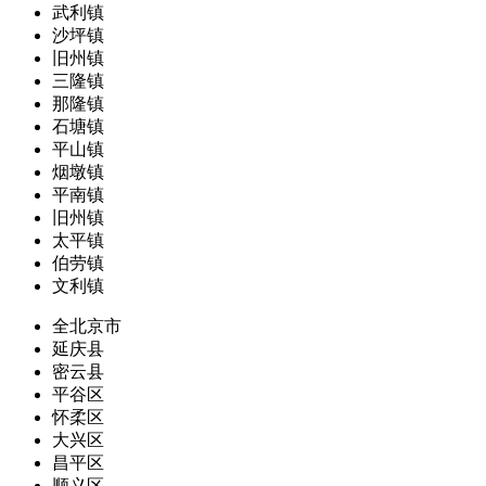
武利镇
沙坪镇
旧州镇
三隆镇
那隆镇
石塘镇
平山镇
烟墩镇
平南镇
旧州镇
太平镇
伯劳镇
文利镇
全北京市
延庆县
密云县
平谷区
怀柔区
大兴区
昌平区
顺义区