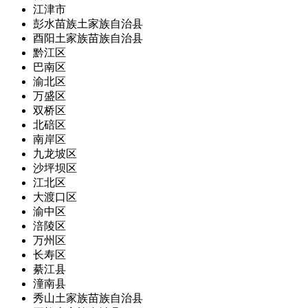
江津市
彭水苗族土家族自治县
酉阳土家族苗族自治县
黔江区
巴南区
渝北区
万盛区
双桥区
北碚区
南岸区
九龙坡区
沙坪坝区
江北区
大渡口区
渝中区
涪陵区
万州区
长寿区
綦江县
潼南县
秀山土家族苗族自治县