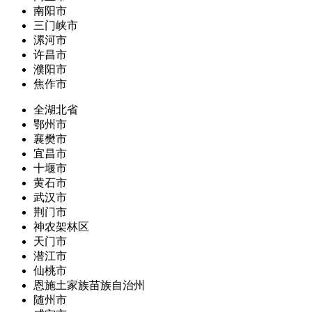
南阳市
三门峡市
漯河市
许昌市
濮阳市
焦作市
全湖北省
鄂州市
襄樊市
宜昌市
十堰市
黄石市
武汉市
荆门市
神农架林区
天门市
潜江市
仙桃市
恩施土家族苗族自治州
随州市