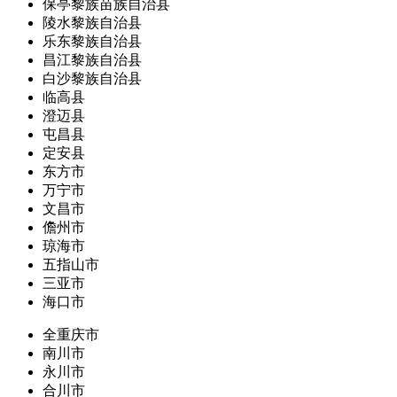
保亭黎族苗族自治县
陵水黎族自治县
乐东黎族自治县
昌江黎族自治县
白沙黎族自治县
临高县
澄迈县
屯昌县
定安县
东方市
万宁市
文昌市
儋州市
琼海市
五指山市
三亚市
海口市
全重庆市
南川市
永川市
合川市