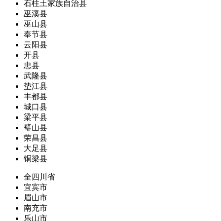
石柱土家族自治县
巫溪县
巫山县
奉节县
云阳县
开县
忠县
武隆县
垫江县
丰都县
城口县
梁平县
璧山县
荣昌县
大足县
铜梁县
全四川省
宜宾市
眉山市
南充市
乐山市