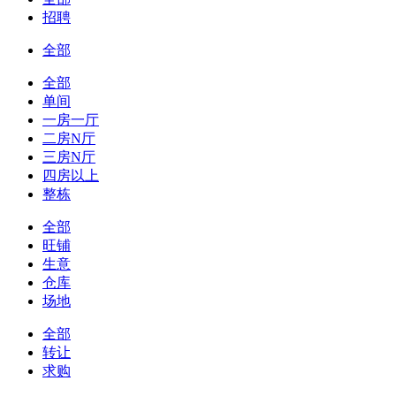
招聘
全部
全部
单间
一房一厅
二房N厅
三房N厅
四房以上
整栋
全部
旺铺
生意
仓库
场地
全部
转让
求购