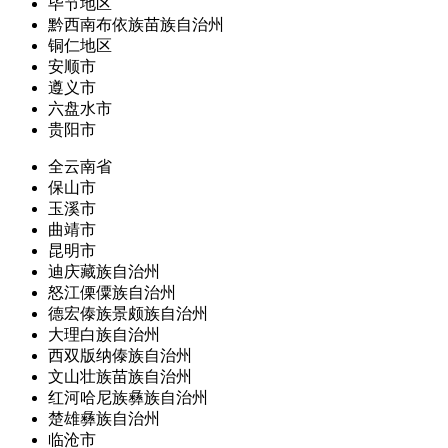
毕节地区
黔西南布依族苗族自治州
铜仁地区
安顺市
遵义市
六盘水市
贵阳市
全云南省
保山市
玉溪市
曲靖市
昆明市
迪庆藏族自治州
怒江傈僳族自治州
德宏傣族景颇族自治州
大理白族自治州
西双版纳傣族自治州
文山壮族苗族自治州
红河哈尼族彝族自治州
楚雄彝族自治州
临沧市