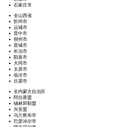
石家庄市
全山西省
忻州市
运城市
晋中市
朔州市
晋城市
长治市
阳泉市
大同市
太原市
临汾市
吕梁市
全内蒙古自治区
阿拉善盟
锡林郭勒盟
兴安盟
乌兰察布市
巴彦淖尔市