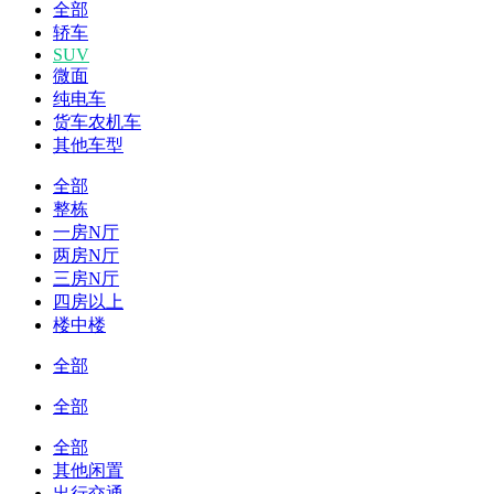
全部
轿车
SUV
微面
纯电车
货车农机车
其他车型
全部
整栋
一房N厅
两房N厅
三房N厅
四房以上
楼中楼
全部
全部
全部
其他闲置
出行交通