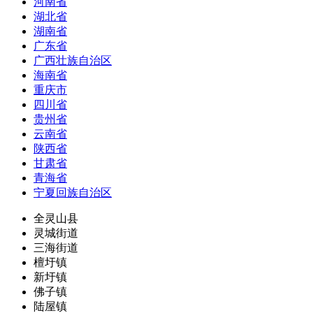
河南省
湖北省
湖南省
广东省
广西壮族自治区
海南省
重庆市
四川省
贵州省
云南省
陕西省
甘肃省
青海省
宁夏回族自治区
全灵山县
灵城街道
三海街道
檀圩镇
新圩镇
佛子镇
陆屋镇