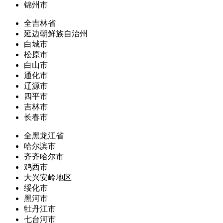
锦州市
全吉林省
延边朝鲜族自治州
白城市
松原市
白山市
通化市
辽源市
四平市
吉林市
长春市
全黑龙江省
哈尔滨市
齐齐哈尔市
鸡西市
大兴安岭地区
绥化市
黑河市
牡丹江市
七台河市