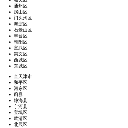
通州区
房山区
门头沟区
海淀区
石景山区
丰台区
朝阳区
宣武区
崇文区
西城区
东城区
全天津市
和平区
河东区
蓟县
静海县
宁河县
宝坻区
武清区
北辰区