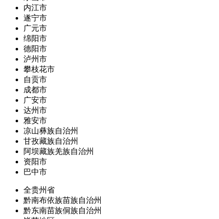
内江市
遂宁市
广元市
绵阳市
德阳市
泸州市
攀枝花市
自贡市
成都市
广安市
达州市
雅安市
凉山彝族自治州
甘孜藏族自治州
阿坝藏族羌族自治州
资阳市
巴中市
全贵州省
黔南布依族苗族自治州
黔东南苗族侗族自治州