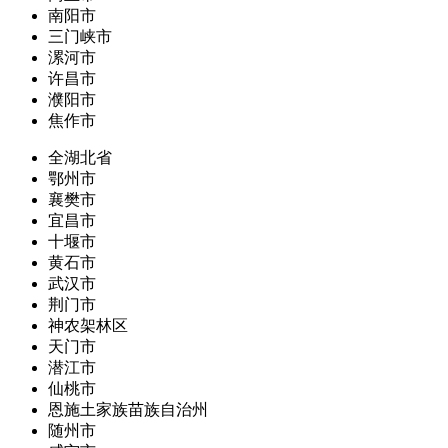
南阳市
三门峡市
漯河市
许昌市
濮阳市
焦作市
全湖北省
鄂州市
襄樊市
宜昌市
十堰市
黄石市
武汉市
荆门市
神农架林区
天门市
潜江市
仙桃市
恩施土家族苗族自治州
随州市