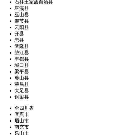
石柱土家族自治县
巫溪县
巫山县
奉节县
云阳县
开县
忠县
武隆县
垫江县
丰都县
城口县
梁平县
璧山县
荣昌县
大足县
铜梁县
全四川省
宜宾市
眉山市
南充市
乐山市