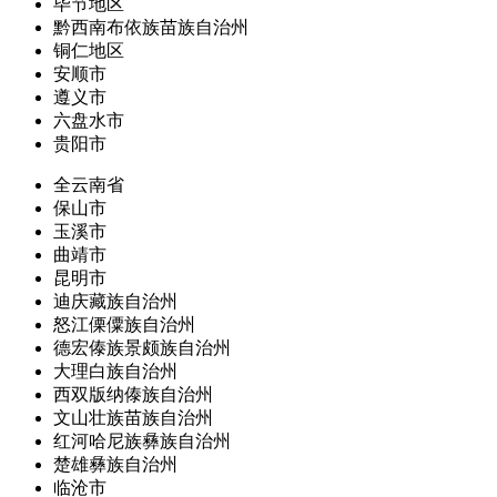
毕节地区
黔西南布依族苗族自治州
铜仁地区
安顺市
遵义市
六盘水市
贵阳市
全云南省
保山市
玉溪市
曲靖市
昆明市
迪庆藏族自治州
怒江傈僳族自治州
德宏傣族景颇族自治州
大理白族自治州
西双版纳傣族自治州
文山壮族苗族自治州
红河哈尼族彝族自治州
楚雄彝族自治州
临沧市