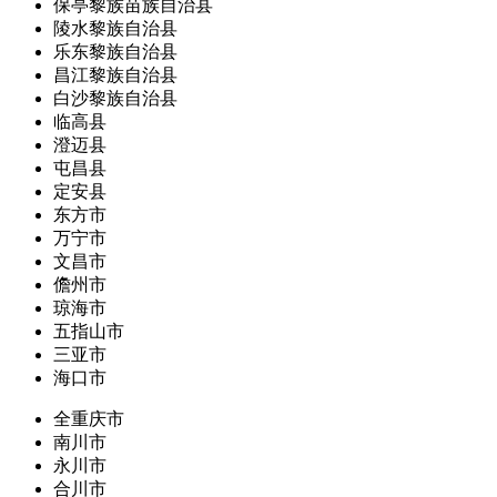
保亭黎族苗族自治县
陵水黎族自治县
乐东黎族自治县
昌江黎族自治县
白沙黎族自治县
临高县
澄迈县
屯昌县
定安县
东方市
万宁市
文昌市
儋州市
琼海市
五指山市
三亚市
海口市
全重庆市
南川市
永川市
合川市