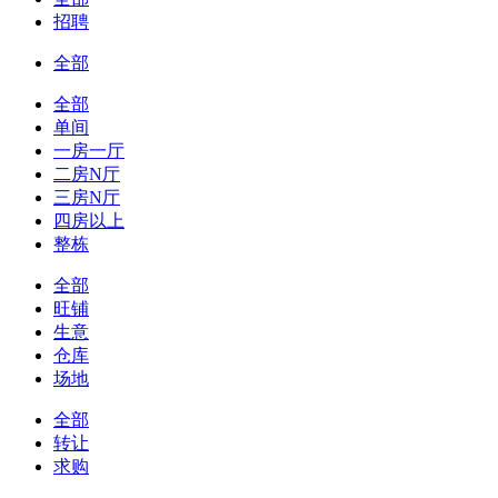
招聘
全部
全部
单间
一房一厅
二房N厅
三房N厅
四房以上
整栋
全部
旺铺
生意
仓库
场地
全部
转让
求购