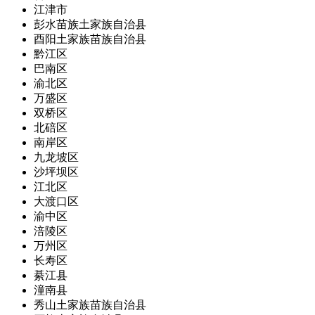
江津市
彭水苗族土家族自治县
酉阳土家族苗族自治县
黔江区
巴南区
渝北区
万盛区
双桥区
北碚区
南岸区
九龙坡区
沙坪坝区
江北区
大渡口区
渝中区
涪陵区
万州区
长寿区
綦江县
潼南县
秀山土家族苗族自治县