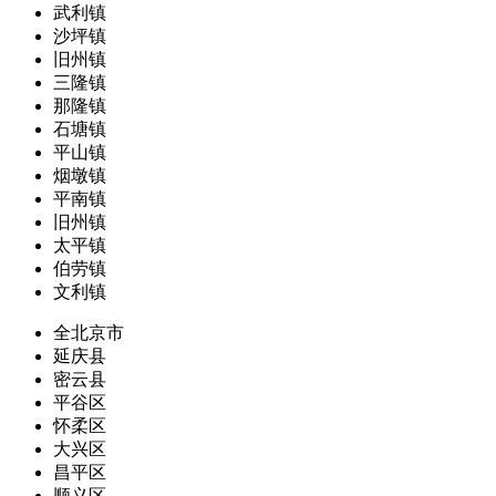
武利镇
沙坪镇
旧州镇
三隆镇
那隆镇
石塘镇
平山镇
烟墩镇
平南镇
旧州镇
太平镇
伯劳镇
文利镇
全北京市
延庆县
密云县
平谷区
怀柔区
大兴区
昌平区
顺义区