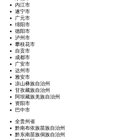
内江市
遂宁市
广元市
绵阳市
德阳市
泸州市
攀枝花市
自贡市
成都市
广安市
达州市
雅安市
凉山彝族自治州
甘孜藏族自治州
阿坝藏族羌族自治州
资阳市
巴中市
全贵州省
黔南布依族苗族自治州
黔东南苗族侗族自治州