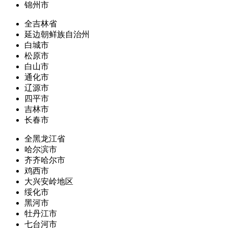
锦州市
全吉林省
延边朝鲜族自治州
白城市
松原市
白山市
通化市
辽源市
四平市
吉林市
长春市
全黑龙江省
哈尔滨市
齐齐哈尔市
鸡西市
大兴安岭地区
绥化市
黑河市
牡丹江市
七台河市