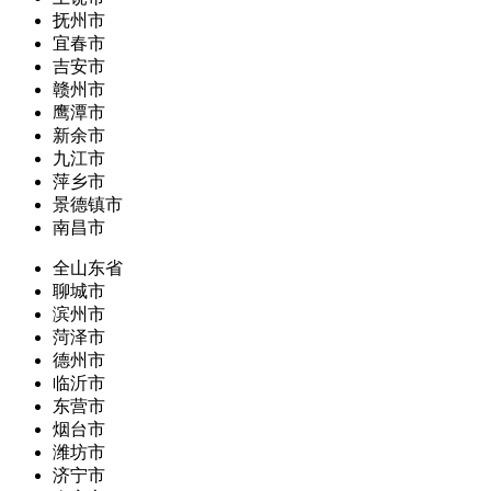
抚州市
宜春市
吉安市
赣州市
鹰潭市
新余市
九江市
萍乡市
景德镇市
南昌市
全山东省
聊城市
滨州市
菏泽市
德州市
临沂市
东营市
烟台市
潍坊市
济宁市