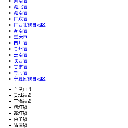
河南省
湖北省
湖南省
广东省
广西壮族自治区
海南省
重庆市
四川省
贵州省
云南省
陕西省
甘肃省
青海省
宁夏回族自治区
全灵山县
灵城街道
三海街道
檀圩镇
新圩镇
佛子镇
陆屋镇