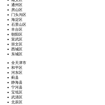
通州区
房山区
门头沟区
海淀区
石景山区
丰台区
朝阳区
宣武区
崇文区
西城区
东城区
全天津市
和平区
河东区
蓟县
静海县
宁河县
宝坻区
武清区
北辰区