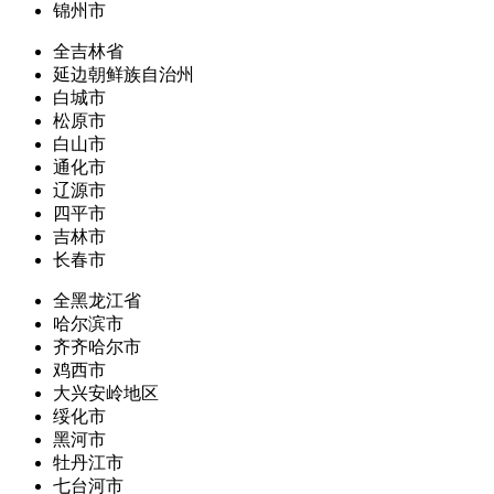
锦州市
全吉林省
延边朝鲜族自治州
白城市
松原市
白山市
通化市
辽源市
四平市
吉林市
长春市
全黑龙江省
哈尔滨市
齐齐哈尔市
鸡西市
大兴安岭地区
绥化市
黑河市
牡丹江市
七台河市