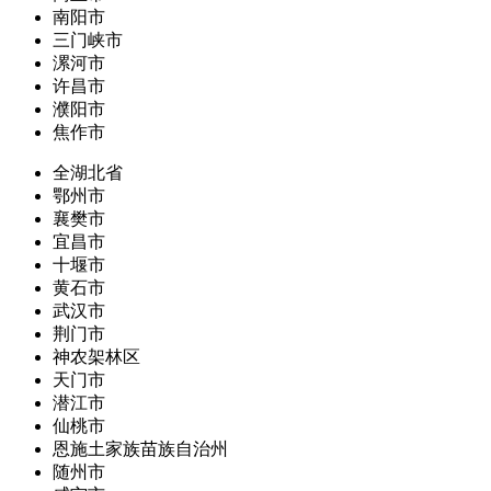
南阳市
三门峡市
漯河市
许昌市
濮阳市
焦作市
全湖北省
鄂州市
襄樊市
宜昌市
十堰市
黄石市
武汉市
荆门市
神农架林区
天门市
潜江市
仙桃市
恩施土家族苗族自治州
随州市