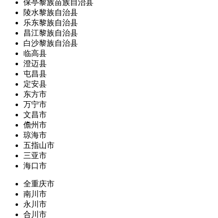
保亭黎族苗族自治县
陵水黎族自治县
乐东黎族自治县
昌江黎族自治县
白沙黎族自治县
临高县
澄迈县
屯昌县
定安县
东方市
万宁市
文昌市
儋州市
琼海市
五指山市
三亚市
海口市
全重庆市
南川市
永川市
合川市