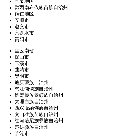
毕节地区
黔西南布依族苗族自治州
铜仁地区
安顺市
遵义市
六盘水市
贵阳市
全云南省
保山市
玉溪市
曲靖市
昆明市
迪庆藏族自治州
怒江傈僳族自治州
德宏傣族景颇族自治州
大理白族自治州
西双版纳傣族自治州
文山壮族苗族自治州
红河哈尼族彝族自治州
楚雄彝族自治州
临沧市