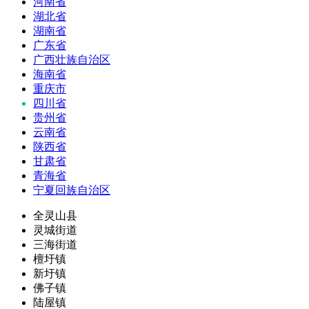
河南省
湖北省
湖南省
广东省
广西壮族自治区
海南省
重庆市
四川省
贵州省
云南省
陕西省
甘肃省
青海省
宁夏回族自治区
全灵山县
灵城街道
三海街道
檀圩镇
新圩镇
佛子镇
陆屋镇