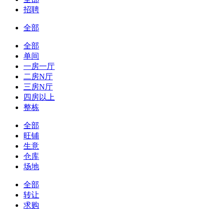
招聘
全部
全部
单间
一房一厅
二房N厅
三房N厅
四房以上
整栋
全部
旺铺
生意
仓库
场地
全部
转让
求购