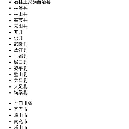
石柱土家族自治县
巫溪县
巫山县
奉节县
云阳县
开县
忠县
武隆县
垫江县
丰都县
城口县
梁平县
璧山县
荣昌县
大足县
铜梁县
全四川省
宜宾市
眉山市
南充市
乐山市