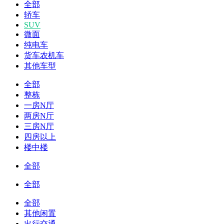
全部
轿车
SUV
微面
纯电车
货车农机车
其他车型
全部
整栋
一房N厅
两房N厅
三房N厅
四房以上
楼中楼
全部
全部
全部
其他闲置
出行交通