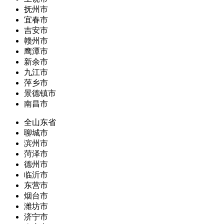
抚州市
宜春市
吉安市
赣州市
鹰潭市
新余市
九江市
萍乡市
景德镇市
南昌市
全山东省
聊城市
滨州市
菏泽市
德州市
临沂市
东营市
烟台市
潍坊市
济宁市