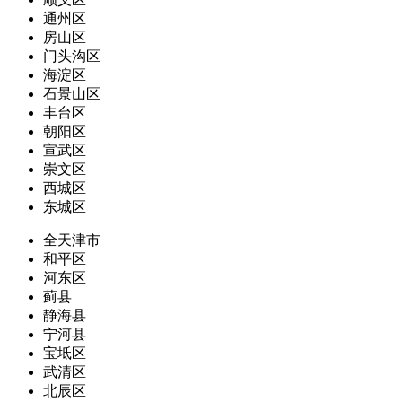
通州区
房山区
门头沟区
海淀区
石景山区
丰台区
朝阳区
宣武区
崇文区
西城区
东城区
全天津市
和平区
河东区
蓟县
静海县
宁河县
宝坻区
武清区
北辰区