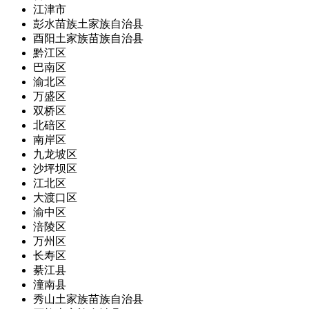
江津市
彭水苗族土家族自治县
酉阳土家族苗族自治县
黔江区
巴南区
渝北区
万盛区
双桥区
北碚区
南岸区
九龙坡区
沙坪坝区
江北区
大渡口区
渝中区
涪陵区
万州区
长寿区
綦江县
潼南县
秀山土家族苗族自治县