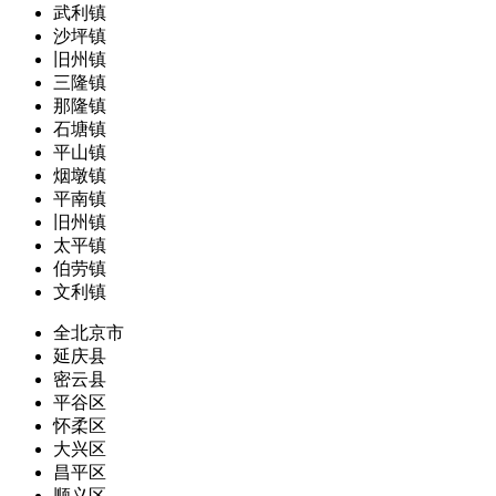
武利镇
沙坪镇
旧州镇
三隆镇
那隆镇
石塘镇
平山镇
烟墩镇
平南镇
旧州镇
太平镇
伯劳镇
文利镇
全北京市
延庆县
密云县
平谷区
怀柔区
大兴区
昌平区
顺义区