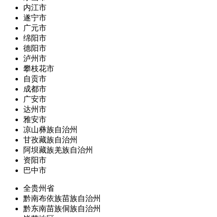
内江市
遂宁市
广元市
绵阳市
德阳市
泸州市
攀枝花市
自贡市
成都市
广安市
达州市
雅安市
凉山彝族自治州
甘孜藏族自治州
阿坝藏族羌族自治州
资阳市
巴中市
全贵州省
黔南布依族苗族自治州
黔东南苗族侗族自治州