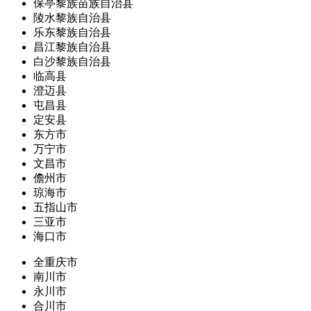
保亭黎族苗族自治县
陵水黎族自治县
乐东黎族自治县
昌江黎族自治县
白沙黎族自治县
临高县
澄迈县
屯昌县
定安县
东方市
万宁市
文昌市
儋州市
琼海市
五指山市
三亚市
海口市
全重庆市
南川市
永川市
合川市