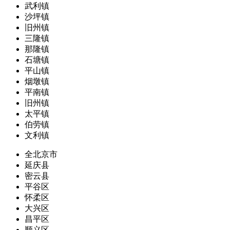
武利镇
沙坪镇
旧州镇
三隆镇
那隆镇
石塘镇
平山镇
烟墩镇
平南镇
旧州镇
太平镇
伯劳镇
文利镇
全北京市
延庆县
密云县
平谷区
怀柔区
大兴区
昌平区
顺义区