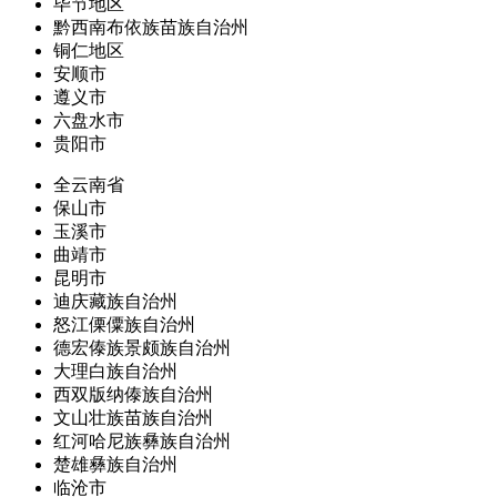
毕节地区
黔西南布依族苗族自治州
铜仁地区
安顺市
遵义市
六盘水市
贵阳市
全云南省
保山市
玉溪市
曲靖市
昆明市
迪庆藏族自治州
怒江傈僳族自治州
德宏傣族景颇族自治州
大理白族自治州
西双版纳傣族自治州
文山壮族苗族自治州
红河哈尼族彝族自治州
楚雄彝族自治州
临沧市