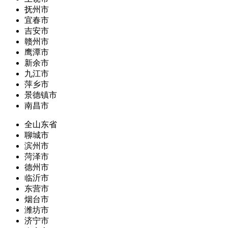
抚州市
宜春市
吉安市
赣州市
鹰潭市
新余市
九江市
萍乡市
景德镇市
南昌市
全山东省
聊城市
滨州市
菏泽市
德州市
临沂市
东营市
烟台市
潍坊市
济宁市