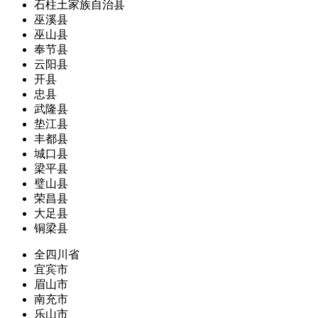
石柱土家族自治县
巫溪县
巫山县
奉节县
云阳县
开县
忠县
武隆县
垫江县
丰都县
城口县
梁平县
璧山县
荣昌县
大足县
铜梁县
全四川省
宜宾市
眉山市
南充市
乐山市