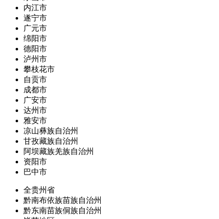
内江市
遂宁市
广元市
绵阳市
德阳市
泸州市
攀枝花市
自贡市
成都市
广安市
达州市
雅安市
凉山彝族自治州
甘孜藏族自治州
阿坝藏族羌族自治州
资阳市
巴中市
全贵州省
黔南布依族苗族自治州
黔东南苗族侗族自治州