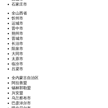
石家庄市
全山西省
忻州市
运城市
晋中市
朔州市
晋城市
长治市
阳泉市
大同市
太原市
临汾市
吕梁市
全内蒙古自治区
阿拉善盟
锡林郭勒盟
兴安盟
乌兰察布市
巴彦淖尔市