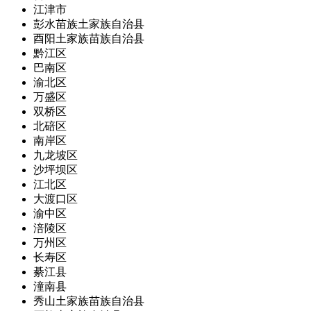
江津市
彭水苗族土家族自治县
酉阳土家族苗族自治县
黔江区
巴南区
渝北区
万盛区
双桥区
北碚区
南岸区
九龙坡区
沙坪坝区
江北区
大渡口区
渝中区
涪陵区
万州区
长寿区
綦江县
潼南县
秀山土家族苗族自治县