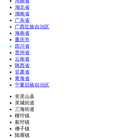
河南省
湖北省
湖南省
广东省
广西壮族自治区
海南省
重庆市
四川省
贵州省
云南省
陕西省
甘肃省
青海省
宁夏回族自治区
全灵山县
灵城街道
三海街道
檀圩镇
新圩镇
佛子镇
陆屋镇