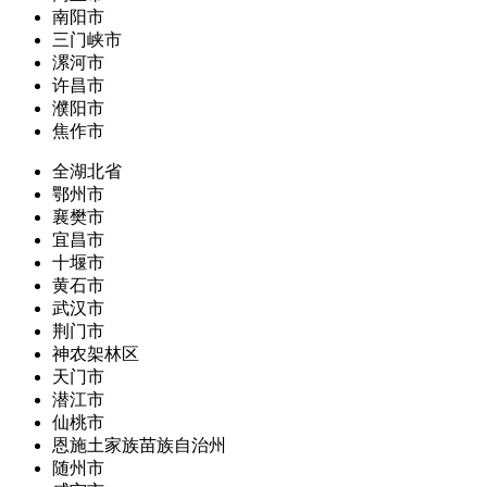
南阳市
三门峡市
漯河市
许昌市
濮阳市
焦作市
全湖北省
鄂州市
襄樊市
宜昌市
十堰市
黄石市
武汉市
荆门市
神农架林区
天门市
潜江市
仙桃市
恩施土家族苗族自治州
随州市