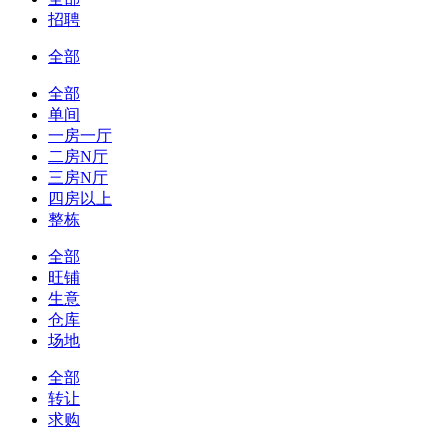
招聘
全部
全部
单间
一房一厅
二房N厅
三房N厅
四房以上
整栋
全部
旺铺
生意
仓库
场地
全部
转让
求购