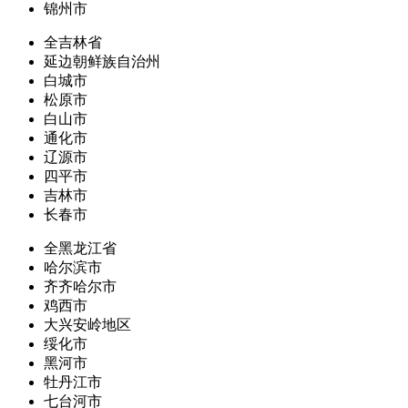
锦州市
全吉林省
延边朝鲜族自治州
白城市
松原市
白山市
通化市
辽源市
四平市
吉林市
长春市
全黑龙江省
哈尔滨市
齐齐哈尔市
鸡西市
大兴安岭地区
绥化市
黑河市
牡丹江市
七台河市