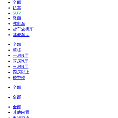
全部
轿车
SUV
微面
纯电车
货车农机车
其他车型
全部
整栋
一房N厅
两房N厅
三房N厅
四房以上
楼中楼
全部
全部
全部
其他闲置
出行交通