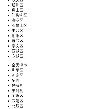
通州区
房山区
门头沟区
海淀区
石景山区
丰台区
朝阳区
宣武区
崇文区
西城区
东城区
全天津市
和平区
河东区
蓟县
静海县
宁河县
宝坻区
武清区
北辰区