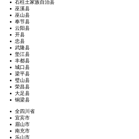
石柱土家族自治县
巫溪县
巫山县
奉节县
云阳县
开县
忠县
武隆县
垫江县
丰都县
城口县
梁平县
璧山县
荣昌县
大足县
铜梁县
全四川省
宜宾市
眉山市
南充市
乐山市