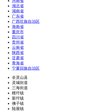
河南省
湖北省
湖南省
广东省
广西壮族自治区
海南省
重庆市
四川省
贵州省
云南省
陕西省
甘肃省
青海省
宁夏回族自治区
全灵山县
灵城街道
三海街道
檀圩镇
新圩镇
佛子镇
陆屋镇