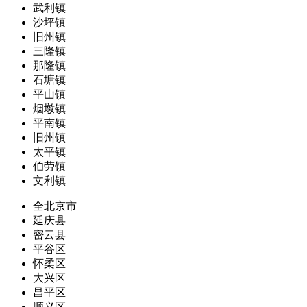
武利镇
沙坪镇
旧州镇
三隆镇
那隆镇
石塘镇
平山镇
烟墩镇
平南镇
旧州镇
太平镇
伯劳镇
文利镇
全北京市
延庆县
密云县
平谷区
怀柔区
大兴区
昌平区
顺义区