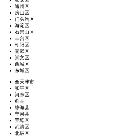
通州区
房山区
门头沟区
海淀区
石景山区
丰台区
朝阳区
宣武区
崇文区
西城区
东城区
全天津市
和平区
河东区
蓟县
静海县
宁河县
宝坻区
武清区
北辰区