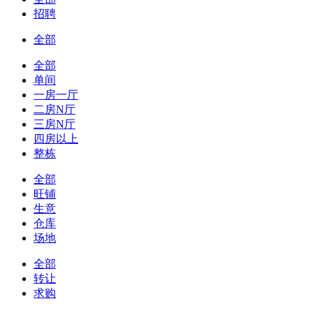
招聘
全部
全部
单间
一房一厅
二房N厅
三房N厅
四房以上
整栋
全部
旺铺
生意
仓库
场地
全部
转让
求购