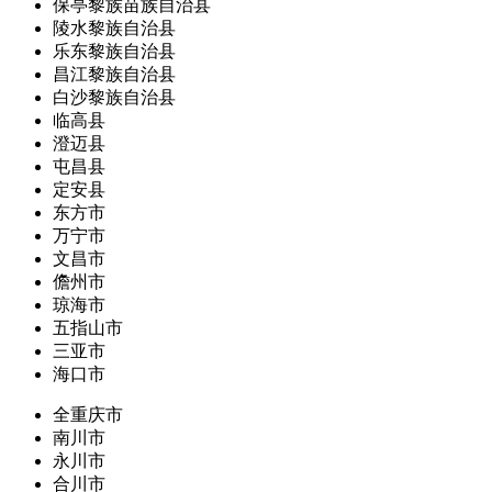
保亭黎族苗族自治县
陵水黎族自治县
乐东黎族自治县
昌江黎族自治县
白沙黎族自治县
临高县
澄迈县
屯昌县
定安县
东方市
万宁市
文昌市
儋州市
琼海市
五指山市
三亚市
海口市
全重庆市
南川市
永川市
合川市