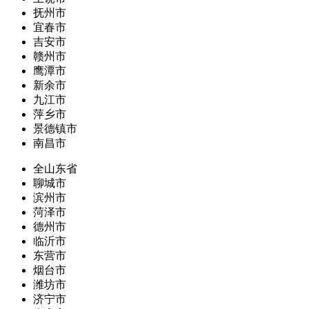
抚州市
宜春市
吉安市
赣州市
鹰潭市
新余市
九江市
萍乡市
景德镇市
南昌市
全山东省
聊城市
滨州市
菏泽市
德州市
临沂市
东营市
烟台市
潍坊市
济宁市