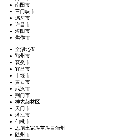
南阳市
三门峡市
漯河市
许昌市
濮阳市
焦作市
全湖北省
鄂州市
襄樊市
宜昌市
十堰市
黄石市
武汉市
荆门市
神农架林区
天门市
潜江市
仙桃市
恩施土家族苗族自治州
随州市