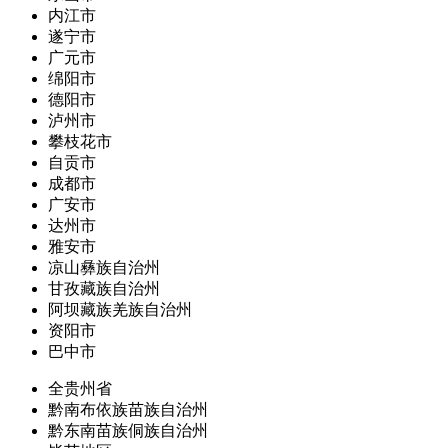
内江市
遂宁市
广元市
绵阳市
德阳市
泸州市
攀枝花市
自贡市
成都市
广安市
达州市
雅安市
凉山彝族自治州
甘孜藏族自治州
阿坝藏族羌族自治州
资阳市
巴中市
全贵州省
黔南布依族苗族自治州
黔东南苗族侗族自治州