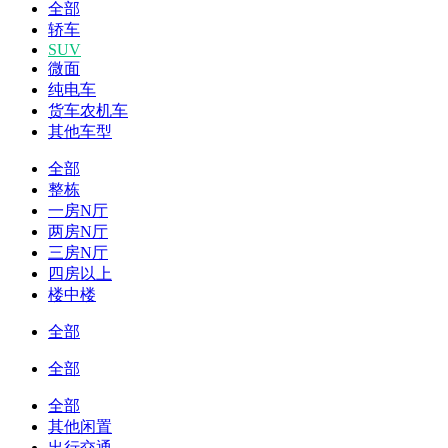
全部
轿车
SUV
微面
纯电车
货车农机车
其他车型
全部
整栋
一房N厅
两房N厅
三房N厅
四房以上
楼中楼
全部
全部
全部
其他闲置
出行交通