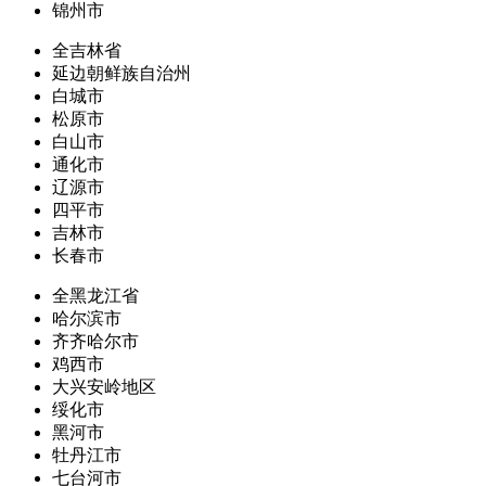
锦州市
全吉林省
延边朝鲜族自治州
白城市
松原市
白山市
通化市
辽源市
四平市
吉林市
长春市
全黑龙江省
哈尔滨市
齐齐哈尔市
鸡西市
大兴安岭地区
绥化市
黑河市
牡丹江市
七台河市