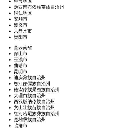
毕节地区
黔西南布依族苗族自治州
铜仁地区
安顺市
遵义市
六盘水市
贵阳市
全云南省
保山市
玉溪市
曲靖市
昆明市
迪庆藏族自治州
怒江傈僳族自治州
德宏傣族景颇族自治州
大理白族自治州
西双版纳傣族自治州
文山壮族苗族自治州
红河哈尼族彝族自治州
楚雄彝族自治州
临沧市