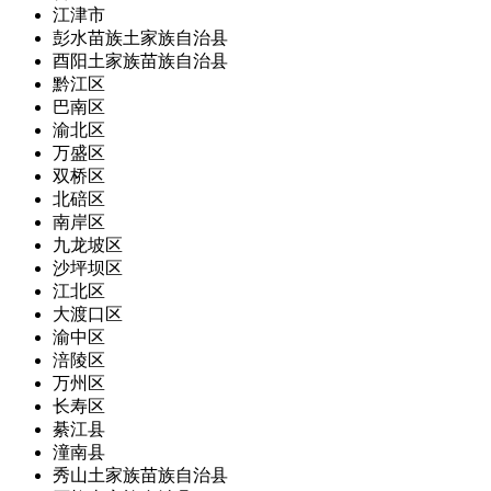
江津市
彭水苗族土家族自治县
酉阳土家族苗族自治县
黔江区
巴南区
渝北区
万盛区
双桥区
北碚区
南岸区
九龙坡区
沙坪坝区
江北区
大渡口区
渝中区
涪陵区
万州区
长寿区
綦江县
潼南县
秀山土家族苗族自治县