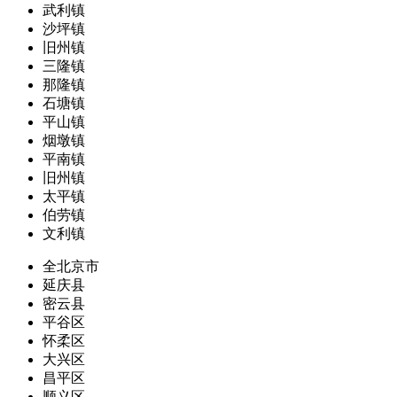
武利镇
沙坪镇
旧州镇
三隆镇
那隆镇
石塘镇
平山镇
烟墩镇
平南镇
旧州镇
太平镇
伯劳镇
文利镇
全北京市
延庆县
密云县
平谷区
怀柔区
大兴区
昌平区
顺义区