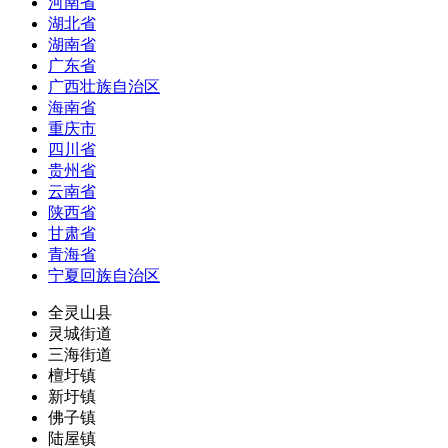
河南省
湖北省
湖南省
广东省
广西壮族自治区
海南省
重庆市
四川省
贵州省
云南省
陕西省
甘肃省
青海省
宁夏回族自治区
全灵山县
灵城街道
三海街道
檀圩镇
新圩镇
佛子镇
陆屋镇