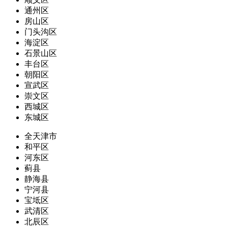
通州区
房山区
门头沟区
海淀区
石景山区
丰台区
朝阳区
宣武区
崇文区
西城区
东城区
全天津市
和平区
河东区
蓟县
静海县
宁河县
宝坻区
武清区
北辰区