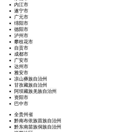
内江市
遂宁市
广元市
绵阳市
德阳市
泸州市
攀枝花市
自贡市
成都市
广安市
达州市
雅安市
凉山彝族自治州
甘孜藏族自治州
阿坝藏族羌族自治州
资阳市
巴中市
全贵州省
黔南布依族苗族自治州
黔东南苗族侗族自治州