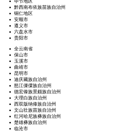
毕节地区
黔西南布依族苗族自治州
铜仁地区
安顺市
遵义市
六盘水市
贵阳市
全云南省
保山市
玉溪市
曲靖市
昆明市
迪庆藏族自治州
怒江傈僳族自治州
德宏傣族景颇族自治州
大理白族自治州
西双版纳傣族自治州
文山壮族苗族自治州
红河哈尼族彝族自治州
楚雄彝族自治州
临沧市