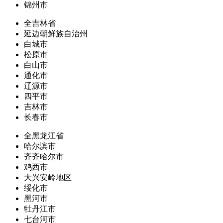
锦州市
全吉林省
延边朝鲜族自治州
白城市
松原市
白山市
通化市
辽源市
四平市
吉林市
长春市
全黑龙江省
哈尔滨市
齐齐哈尔市
鸡西市
大兴安岭地区
绥化市
黑河市
牡丹江市
七台河市