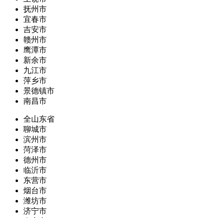
抚州市
宜春市
吉安市
赣州市
鹰潭市
新余市
九江市
萍乡市
景德镇市
南昌市
全山东省
聊城市
滨州市
菏泽市
德州市
临沂市
东营市
烟台市
潍坊市
济宁市