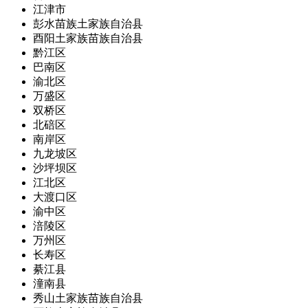
江津市
彭水苗族土家族自治县
酉阳土家族苗族自治县
黔江区
巴南区
渝北区
万盛区
双桥区
北碚区
南岸区
九龙坡区
沙坪坝区
江北区
大渡口区
渝中区
涪陵区
万州区
长寿区
綦江县
潼南县
秀山土家族苗族自治县