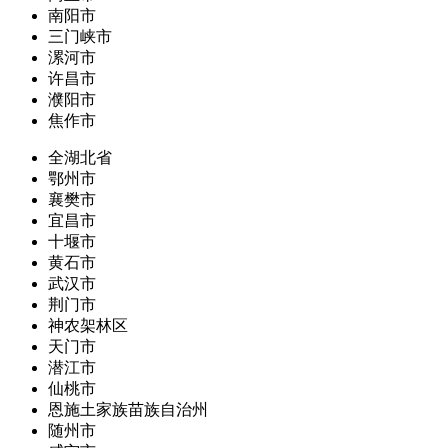
南阳市
三门峡市
漯河市
许昌市
濮阳市
焦作市
全湖北省
鄂州市
襄樊市
宜昌市
十堰市
黄石市
武汉市
荆门市
神农架林区
天门市
潜江市
仙桃市
恩施土家族苗族自治州
随州市