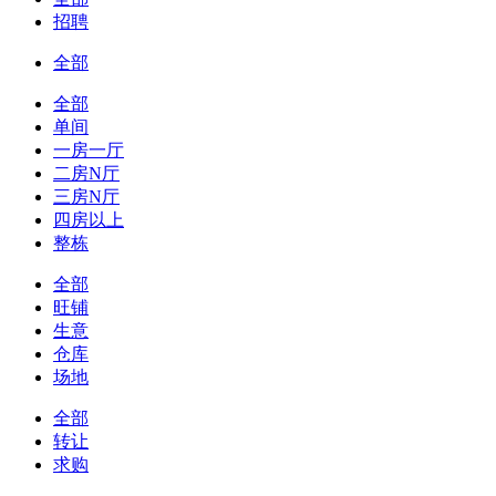
招聘
全部
全部
单间
一房一厅
二房N厅
三房N厅
四房以上
整栋
全部
旺铺
生意
仓库
场地
全部
转让
求购