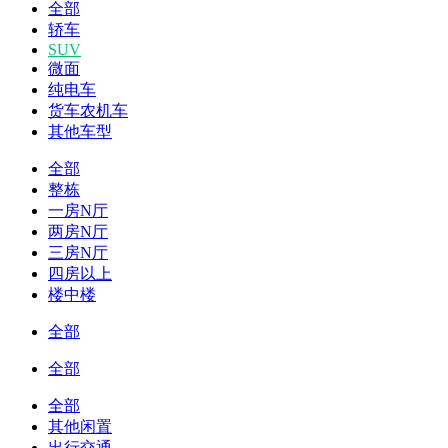
全部
轿车
SUV
微面
纯电车
货车农机车
其他车型
全部
整栋
一房N厅
两房N厅
三房N厅
四房以上
楼中楼
全部
全部
全部
其他闲置
出行交通