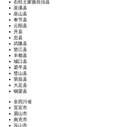
石柱土家族自治县
巫溪县
巫山县
奉节县
云阳县
开县
忠县
武隆县
垫江县
丰都县
城口县
梁平县
璧山县
荣昌县
大足县
铜梁县
全四川省
宜宾市
眉山市
南充市
乐山市