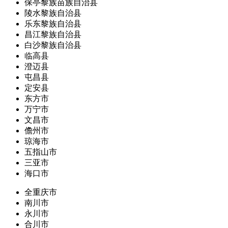
保亭黎族苗族自治县
陵水黎族自治县
乐东黎族自治县
昌江黎族自治县
白沙黎族自治县
临高县
澄迈县
屯昌县
定安县
东方市
万宁市
文昌市
儋州市
琼海市
五指山市
三亚市
海口市
全重庆市
南川市
永川市
合川市