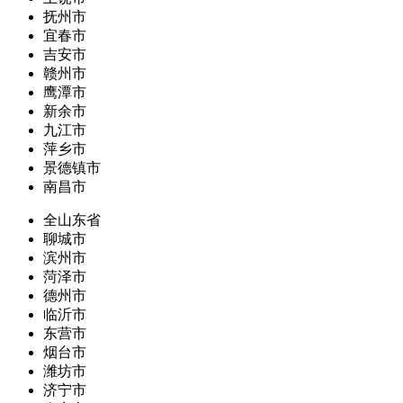
抚州市
宜春市
吉安市
赣州市
鹰潭市
新余市
九江市
萍乡市
景德镇市
南昌市
全山东省
聊城市
滨州市
菏泽市
德州市
临沂市
东营市
烟台市
潍坊市
济宁市