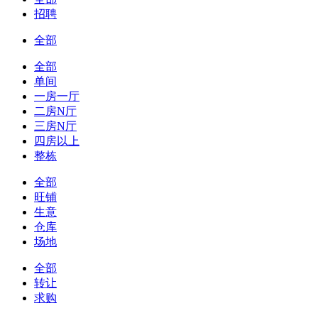
招聘
全部
全部
单间
一房一厅
二房N厅
三房N厅
四房以上
整栋
全部
旺铺
生意
仓库
场地
全部
转让
求购