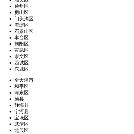
通州区
房山区
门头沟区
海淀区
石景山区
丰台区
朝阳区
宣武区
崇文区
西城区
东城区
全天津市
和平区
河东区
蓟县
静海县
宁河县
宝坻区
武清区
北辰区