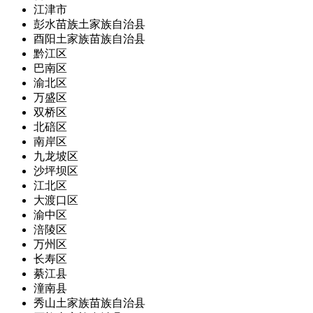
江津市
彭水苗族土家族自治县
酉阳土家族苗族自治县
黔江区
巴南区
渝北区
万盛区
双桥区
北碚区
南岸区
九龙坡区
沙坪坝区
江北区
大渡口区
渝中区
涪陵区
万州区
长寿区
綦江县
潼南县
秀山土家族苗族自治县