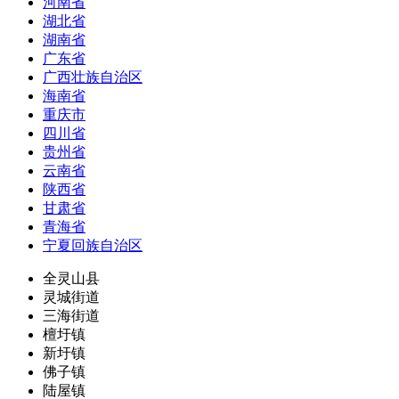
河南省
湖北省
湖南省
广东省
广西壮族自治区
海南省
重庆市
四川省
贵州省
云南省
陕西省
甘肃省
青海省
宁夏回族自治区
全灵山县
灵城街道
三海街道
檀圩镇
新圩镇
佛子镇
陆屋镇