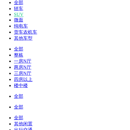
全部
轿车
SUV
微面
纯电车
货车农机车
其他车型
全部
整栋
一房N厅
两房N厅
三房N厅
四房以上
楼中楼
全部
全部
全部
其他闲置
出行交通