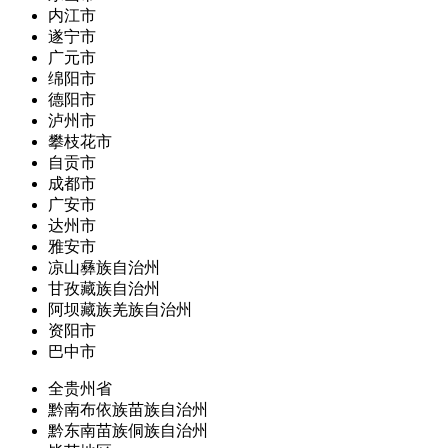
内江市
遂宁市
广元市
绵阳市
德阳市
泸州市
攀枝花市
自贡市
成都市
广安市
达州市
雅安市
凉山彝族自治州
甘孜藏族自治州
阿坝藏族羌族自治州
资阳市
巴中市
全贵州省
黔南布依族苗族自治州
黔东南苗族侗族自治州