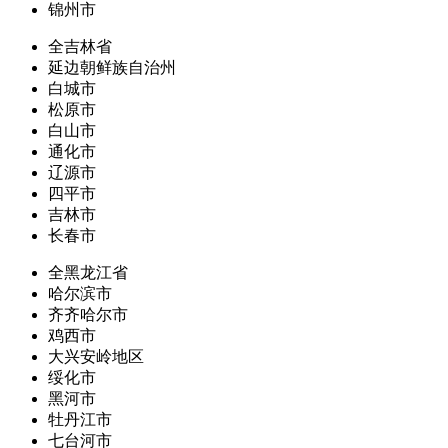
锦州市
全吉林省
延边朝鲜族自治州
白城市
松原市
白山市
通化市
辽源市
四平市
吉林市
长春市
全黑龙江省
哈尔滨市
齐齐哈尔市
鸡西市
大兴安岭地区
绥化市
黑河市
牡丹江市
七台河市