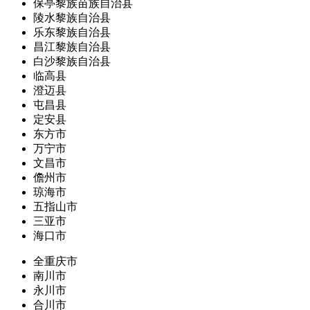
保亭黎族苗族自治县
陵水黎族自治县
乐东黎族自治县
昌江黎族自治县
白沙黎族自治县
临高县
澄迈县
屯昌县
定安县
东方市
万宁市
文昌市
儋州市
琼海市
五指山市
三亚市
海口市
全重庆市
南川市
永川市
合川市