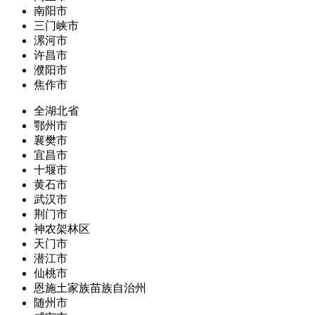
南阳市
三门峡市
漯河市
许昌市
濮阳市
焦作市
全湖北省
鄂州市
襄樊市
宜昌市
十堰市
黄石市
武汉市
荆门市
神农架林区
天门市
潜江市
仙桃市
恩施土家族苗族自治州
随州市