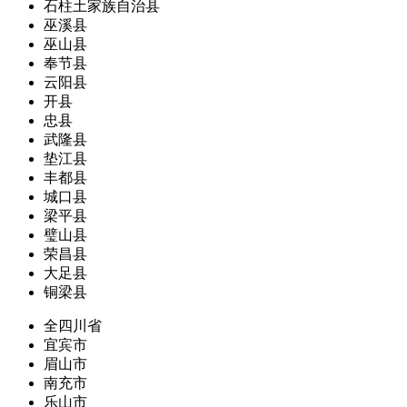
石柱土家族自治县
巫溪县
巫山县
奉节县
云阳县
开县
忠县
武隆县
垫江县
丰都县
城口县
梁平县
璧山县
荣昌县
大足县
铜梁县
全四川省
宜宾市
眉山市
南充市
乐山市