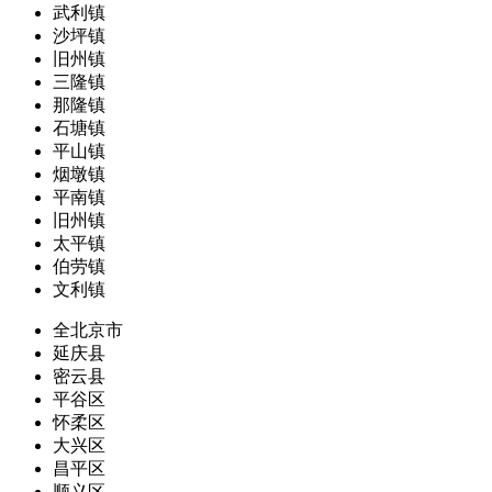
武利镇
沙坪镇
旧州镇
三隆镇
那隆镇
石塘镇
平山镇
烟墩镇
平南镇
旧州镇
太平镇
伯劳镇
文利镇
全北京市
延庆县
密云县
平谷区
怀柔区
大兴区
昌平区
顺义区