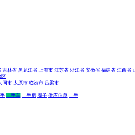
省
吉林省
黑龙江省
上海市
江苏省
浙江省
安徽省
福建省
江西省
治区
大同市
太原市
临汾市
吕梁市
手
二手车
二手房
圈子
供应信息
二手