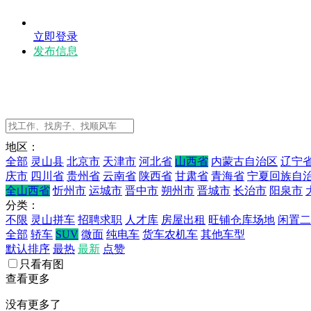
立即登录
发布信息
地区：
全部
灵山县
北京市
天津市
河北省
山西省
内蒙古自治区
辽宁
庆市
四川省
贵州省
云南省
陕西省
甘肃省
青海省
宁夏回族自
全山西省
忻州市
运城市
晋中市
朔州市
晋城市
长治市
阳泉市
分类：
不限
灵山拼车
招聘求职
人才库
房屋出租
旺铺仓库场地
闲置二
全部
轿车
SUV
微面
纯电车
货车农机车
其他车型
默认排序
最热
最新
点赞
只看有图
查看更多
没有更多了