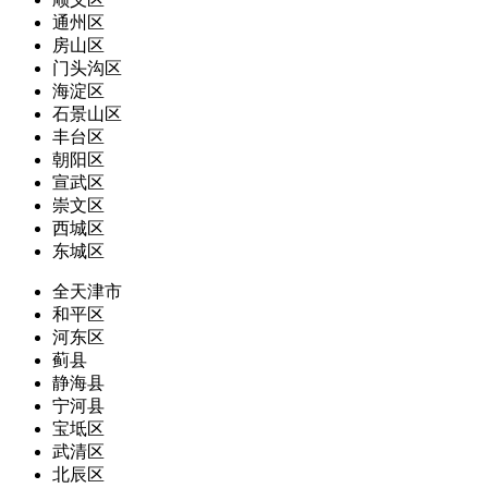
通州区
房山区
门头沟区
海淀区
石景山区
丰台区
朝阳区
宣武区
崇文区
西城区
东城区
全天津市
和平区
河东区
蓟县
静海县
宁河县
宝坻区
武清区
北辰区