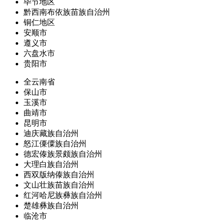
毕节地区
黔西南布依族苗族自治州
铜仁地区
安顺市
遵义市
六盘水市
贵阳市
全云南省
保山市
玉溪市
曲靖市
昆明市
迪庆藏族自治州
怒江傈僳族自治州
德宏傣族景颇族自治州
大理白族自治州
西双版纳傣族自治州
文山壮族苗族自治州
红河哈尼族彝族自治州
楚雄彝族自治州
临沧市