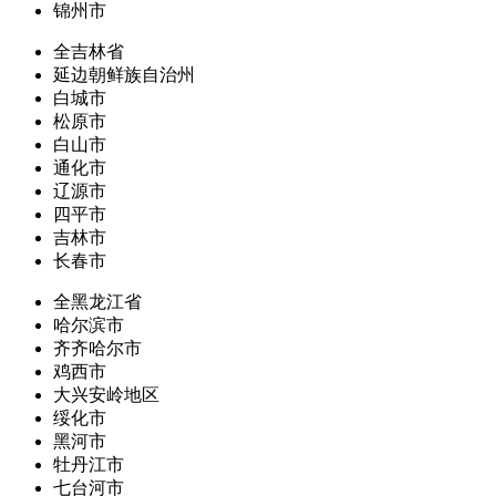
锦州市
全吉林省
延边朝鲜族自治州
白城市
松原市
白山市
通化市
辽源市
四平市
吉林市
长春市
全黑龙江省
哈尔滨市
齐齐哈尔市
鸡西市
大兴安岭地区
绥化市
黑河市
牡丹江市
七台河市