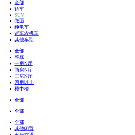
全部
轿车
SUV
微面
纯电车
货车农机车
其他车型
全部
整栋
一房N厅
两房N厅
三房N厅
四房以上
楼中楼
全部
全部
全部
其他闲置
出行交通