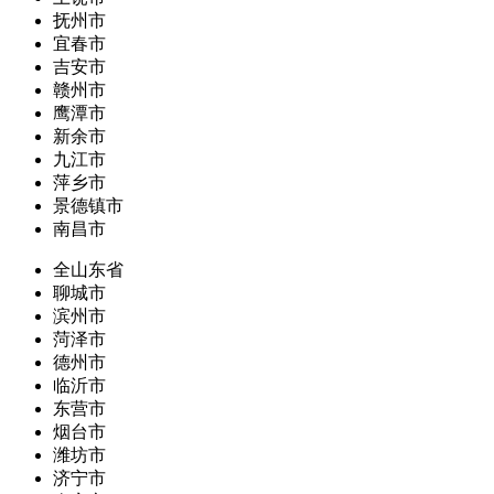
抚州市
宜春市
吉安市
赣州市
鹰潭市
新余市
九江市
萍乡市
景德镇市
南昌市
全山东省
聊城市
滨州市
菏泽市
德州市
临沂市
东营市
烟台市
潍坊市
济宁市