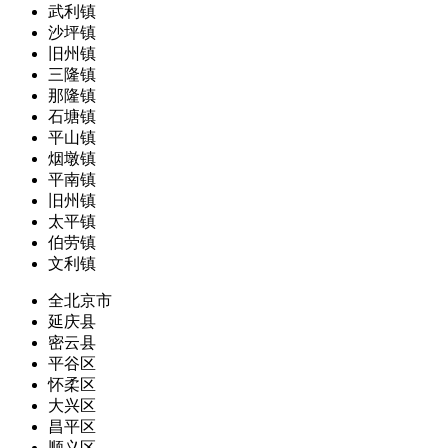
武利镇
沙坪镇
旧州镇
三隆镇
那隆镇
石塘镇
平山镇
烟墩镇
平南镇
旧州镇
太平镇
伯劳镇
文利镇
全北京市
延庆县
密云县
平谷区
怀柔区
大兴区
昌平区
顺义区