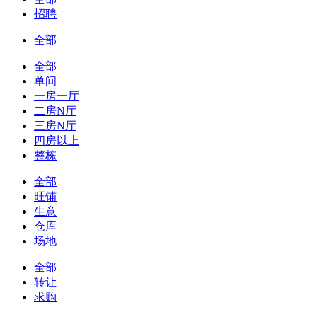
招聘
全部
全部
单间
一房一厅
二房N厅
三房N厅
四房以上
整栋
全部
旺铺
生意
仓库
场地
全部
转让
求购