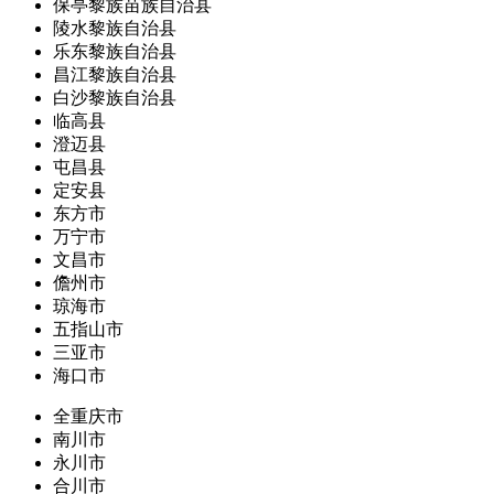
保亭黎族苗族自治县
陵水黎族自治县
乐东黎族自治县
昌江黎族自治县
白沙黎族自治县
临高县
澄迈县
屯昌县
定安县
东方市
万宁市
文昌市
儋州市
琼海市
五指山市
三亚市
海口市
全重庆市
南川市
永川市
合川市