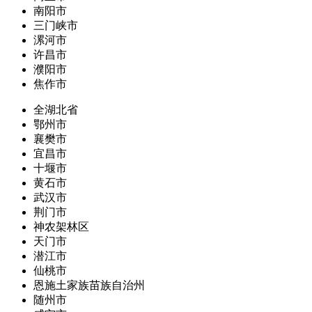
南阳市
三门峡市
漯河市
许昌市
濮阳市
焦作市
全湖北省
鄂州市
襄樊市
宜昌市
十堰市
黄石市
武汉市
荆门市
神农架林区
天门市
潜江市
仙桃市
恩施土家族苗族自治州
随州市