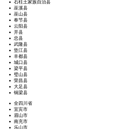
石柱土家族自治县
巫溪县
巫山县
奉节县
云阳县
开县
忠县
武隆县
垫江县
丰都县
城口县
梁平县
璧山县
荣昌县
大足县
铜梁县
全四川省
宜宾市
眉山市
南充市
乐山市