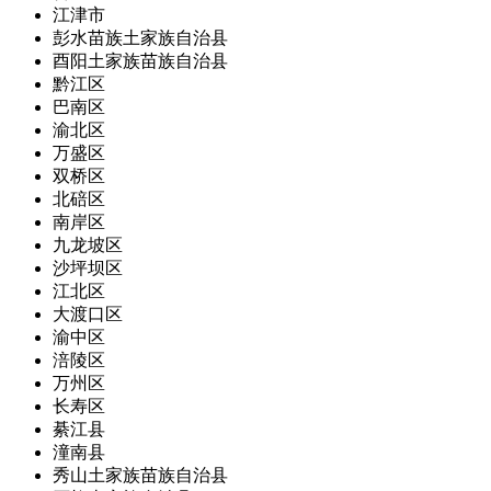
江津市
彭水苗族土家族自治县
酉阳土家族苗族自治县
黔江区
巴南区
渝北区
万盛区
双桥区
北碚区
南岸区
九龙坡区
沙坪坝区
江北区
大渡口区
渝中区
涪陵区
万州区
长寿区
綦江县
潼南县
秀山土家族苗族自治县