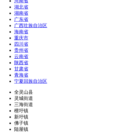
河南省
湖北省
湖南省
广东省
广西壮族自治区
海南省
重庆市
四川省
贵州省
云南省
陕西省
甘肃省
青海省
宁夏回族自治区
全灵山县
灵城街道
三海街道
檀圩镇
新圩镇
佛子镇
陆屋镇