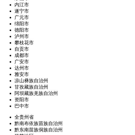
内江市
遂宁市
广元市
绵阳市
德阳市
泸州市
攀枝花市
自贡市
成都市
广安市
达州市
雅安市
凉山彝族自治州
甘孜藏族自治州
阿坝藏族羌族自治州
资阳市
巴中市
全贵州省
黔南布依族苗族自治州
黔东南苗族侗族自治州