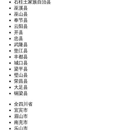
石柱土家族自治县
巫溪县
巫山县
奉节县
云阳县
开县
忠县
武隆县
垫江县
丰都县
城口县
梁平县
璧山县
荣昌县
大足县
铜梁县
全四川省
宜宾市
眉山市
南充市
乐山市