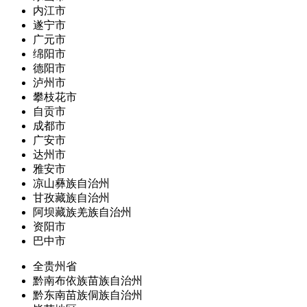
内江市
遂宁市
广元市
绵阳市
德阳市
泸州市
攀枝花市
自贡市
成都市
广安市
达州市
雅安市
凉山彝族自治州
甘孜藏族自治州
阿坝藏族羌族自治州
资阳市
巴中市
全贵州省
黔南布依族苗族自治州
黔东南苗族侗族自治州