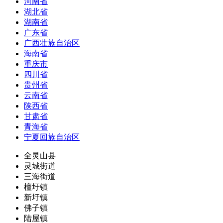
河南省
湖北省
湖南省
广东省
广西壮族自治区
海南省
重庆市
四川省
贵州省
云南省
陕西省
甘肃省
青海省
宁夏回族自治区
全灵山县
灵城街道
三海街道
檀圩镇
新圩镇
佛子镇
陆屋镇