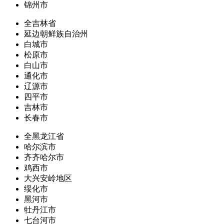
锦州市
全吉林省
延边朝鲜族自治州
白城市
松原市
白山市
通化市
辽源市
四平市
吉林市
长春市
全黑龙江省
哈尔滨市
齐齐哈尔市
鸡西市
大兴安岭地区
绥化市
黑河市
牡丹江市
七台河市