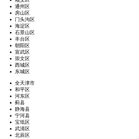
通州区
房山区
门头沟区
海淀区
石景山区
丰台区
朝阳区
宣武区
崇文区
西城区
东城区
全天津市
和平区
河东区
蓟县
静海县
宁河县
宝坻区
武清区
北辰区