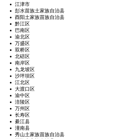
江津市
彭水苗族土家族自治县
酉阳土家族苗族自治县
黔江区
巴南区
渝北区
万盛区
双桥区
北碚区
南岸区
九龙坡区
沙坪坝区
江北区
大渡口区
渝中区
涪陵区
万州区
长寿区
綦江县
潼南县
秀山土家族苗族自治县