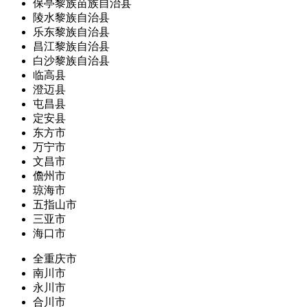
保亭黎族苗族自治县
陵水黎族自治县
乐东黎族自治县
昌江黎族自治县
白沙黎族自治县
临高县
澄迈县
屯昌县
定安县
东方市
万宁市
文昌市
儋州市
琼海市
五指山市
三亚市
海口市
全重庆市
南川市
永川市
合川市