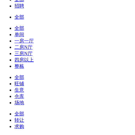
招聘
全部
全部
单间
一房一厅
二房N厅
三房N厅
四房以上
整栋
全部
旺铺
生意
仓库
场地
全部
转让
求购