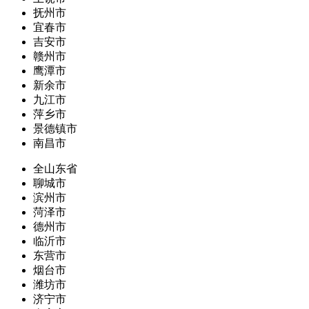
抚州市
宜春市
吉安市
赣州市
鹰潭市
新余市
九江市
萍乡市
景德镇市
南昌市
全山东省
聊城市
滨州市
菏泽市
德州市
临沂市
东营市
烟台市
潍坊市
济宁市