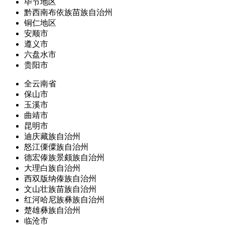
毕节地区
黔西南布依族苗族自治州
铜仁地区
安顺市
遵义市
六盘水市
贵阳市
全云南省
保山市
玉溪市
曲靖市
昆明市
迪庆藏族自治州
怒江傈僳族自治州
德宏傣族景颇族自治州
大理白族自治州
西双版纳傣族自治州
文山壮族苗族自治州
红河哈尼族彝族自治州
楚雄彝族自治州
临沧市