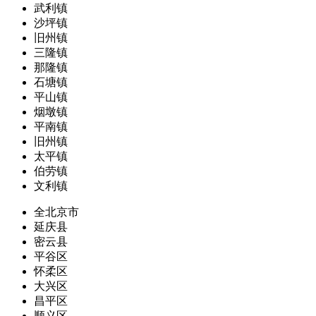
武利镇
沙坪镇
旧州镇
三隆镇
那隆镇
石塘镇
平山镇
烟墩镇
平南镇
旧州镇
太平镇
伯劳镇
文利镇
全北京市
延庆县
密云县
平谷区
怀柔区
大兴区
昌平区
顺义区