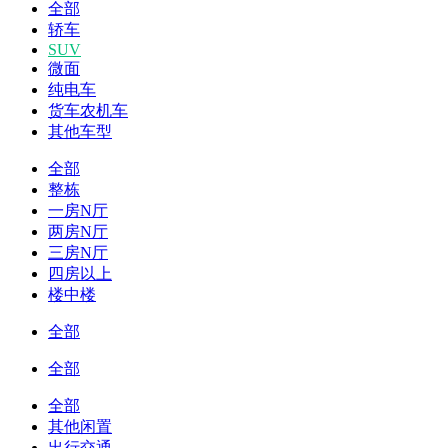
全部
轿车
SUV
微面
纯电车
货车农机车
其他车型
全部
整栋
一房N厅
两房N厅
三房N厅
四房以上
楼中楼
全部
全部
全部
其他闲置
出行交通