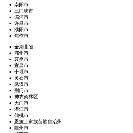
南阳市
三门峡市
漯河市
许昌市
濮阳市
焦作市
全湖北省
鄂州市
襄樊市
宜昌市
十堰市
黄石市
武汉市
荆门市
神农架林区
天门市
潜江市
仙桃市
恩施土家族苗族自治州
随州市