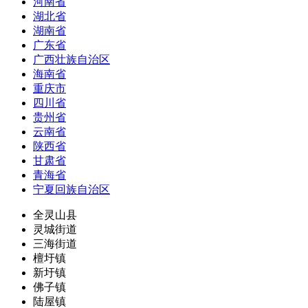
河南省
湖北省
湖南省
广东省
广西壮族自治区
海南省
重庆市
四川省
贵州省
云南省
陕西省
甘肃省
青海省
宁夏回族自治区
全灵山县
灵城街道
三海街道
檀圩镇
新圩镇
佛子镇
陆屋镇