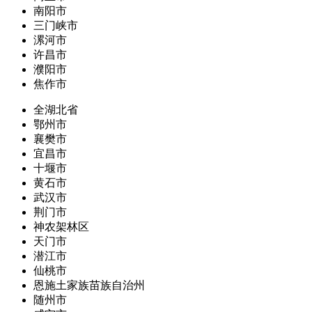
南阳市
三门峡市
漯河市
许昌市
濮阳市
焦作市
全湖北省
鄂州市
襄樊市
宜昌市
十堰市
黄石市
武汉市
荆门市
神农架林区
天门市
潜江市
仙桃市
恩施土家族苗族自治州
随州市