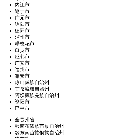
内江市
遂宁市
广元市
绵阳市
德阳市
泸州市
攀枝花市
自贡市
成都市
广安市
达州市
雅安市
凉山彝族自治州
甘孜藏族自治州
阿坝藏族羌族自治州
资阳市
巴中市
全贵州省
黔南布依族苗族自治州
黔东南苗族侗族自治州