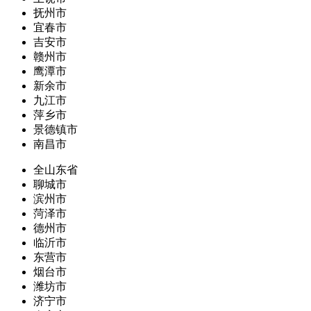
抚州市
宜春市
吉安市
赣州市
鹰潭市
新余市
九江市
萍乡市
景德镇市
南昌市
全山东省
聊城市
滨州市
菏泽市
德州市
临沂市
东营市
烟台市
潍坊市
济宁市