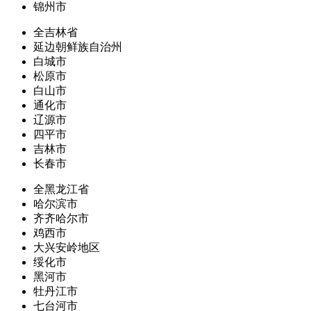
锦州市
全吉林省
延边朝鲜族自治州
白城市
松原市
白山市
通化市
辽源市
四平市
吉林市
长春市
全黑龙江省
哈尔滨市
齐齐哈尔市
鸡西市
大兴安岭地区
绥化市
黑河市
牡丹江市
七台河市