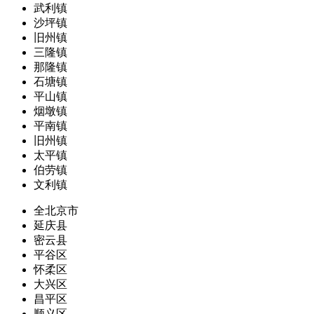
武利镇
沙坪镇
旧州镇
三隆镇
那隆镇
石塘镇
平山镇
烟墩镇
平南镇
旧州镇
太平镇
伯劳镇
文利镇
全北京市
延庆县
密云县
平谷区
怀柔区
大兴区
昌平区
顺义区