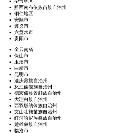
毕节地区
黔西南布依族苗族自治州
铜仁地区
安顺市
遵义市
六盘水市
贵阳市
全云南省
保山市
玉溪市
曲靖市
昆明市
迪庆藏族自治州
怒江傈僳族自治州
德宏傣族景颇族自治州
大理白族自治州
西双版纳傣族自治州
文山壮族苗族自治州
红河哈尼族彝族自治州
楚雄彝族自治州
临沧市