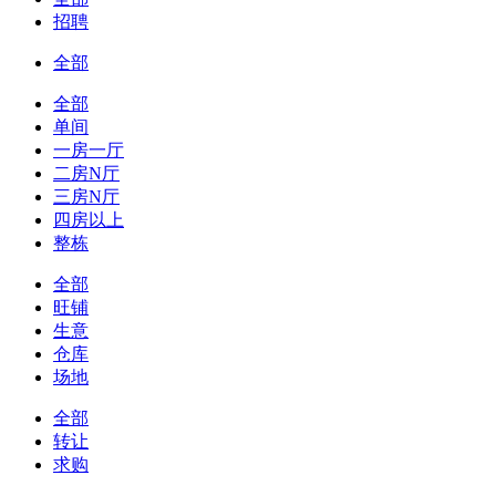
招聘
全部
全部
单间
一房一厅
二房N厅
三房N厅
四房以上
整栋
全部
旺铺
生意
仓库
场地
全部
转让
求购