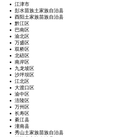
江津市
彭水苗族土家族自治县
酉阳土家族苗族自治县
黔江区
巴南区
渝北区
万盛区
双桥区
北碚区
南岸区
九龙坡区
沙坪坝区
江北区
大渡口区
渝中区
涪陵区
万州区
长寿区
綦江县
潼南县
秀山土家族苗族自治县