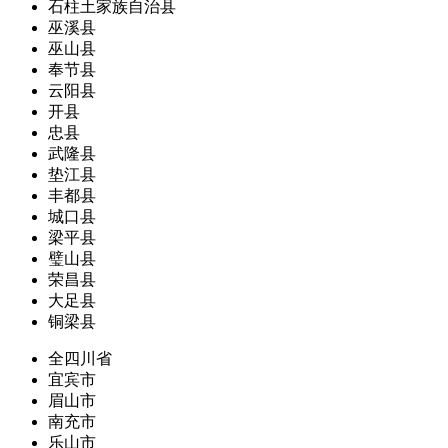
石柱土家族自治县
巫溪县
巫山县
奉节县
云阳县
开县
忠县
武隆县
垫江县
丰都县
城口县
梁平县
璧山县
荣昌县
大足县
铜梁县
全四川省
宜宾市
眉山市
南充市
乐山市