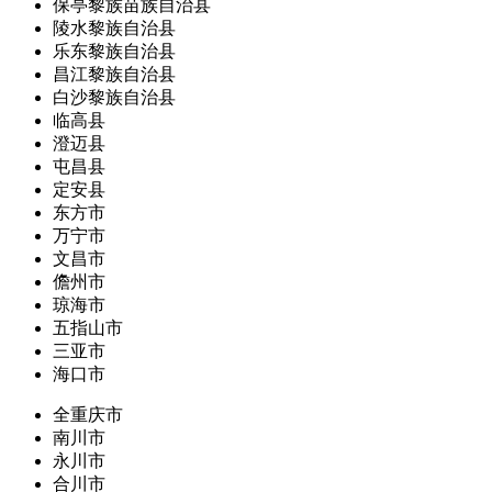
保亭黎族苗族自治县
陵水黎族自治县
乐东黎族自治县
昌江黎族自治县
白沙黎族自治县
临高县
澄迈县
屯昌县
定安县
东方市
万宁市
文昌市
儋州市
琼海市
五指山市
三亚市
海口市
全重庆市
南川市
永川市
合川市