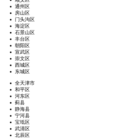
通州区
房山区
门头沟区
海淀区
石景山区
丰台区
朝阳区
宣武区
崇文区
西城区
东城区
全天津市
和平区
河东区
蓟县
静海县
宁河县
宝坻区
武清区
北辰区