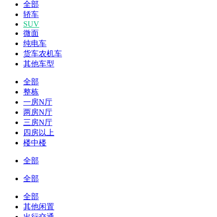
全部
轿车
SUV
微面
纯电车
货车农机车
其他车型
全部
整栋
一房N厅
两房N厅
三房N厅
四房以上
楼中楼
全部
全部
全部
其他闲置
出行交通