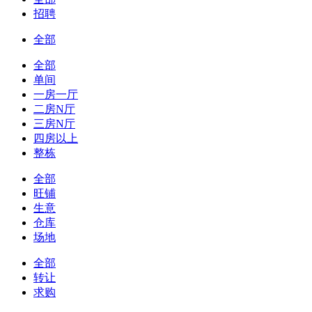
招聘
全部
全部
单间
一房一厅
二房N厅
三房N厅
四房以上
整栋
全部
旺铺
生意
仓库
场地
全部
转让
求购