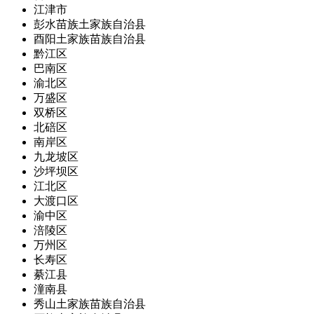
江津市
彭水苗族土家族自治县
酉阳土家族苗族自治县
黔江区
巴南区
渝北区
万盛区
双桥区
北碚区
南岸区
九龙坡区
沙坪坝区
江北区
大渡口区
渝中区
涪陵区
万州区
长寿区
綦江县
潼南县
秀山土家族苗族自治县