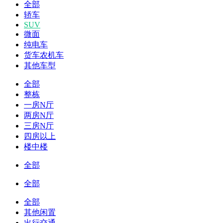
全部
轿车
SUV
微面
纯电车
货车农机车
其他车型
全部
整栋
一房N厅
两房N厅
三房N厅
四房以上
楼中楼
全部
全部
全部
其他闲置
出行交通