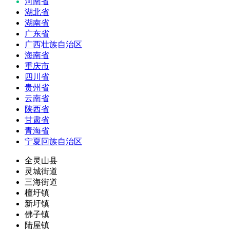
河南省
湖北省
湖南省
广东省
广西壮族自治区
海南省
重庆市
四川省
贵州省
云南省
陕西省
甘肃省
青海省
宁夏回族自治区
全灵山县
灵城街道
三海街道
檀圩镇
新圩镇
佛子镇
陆屋镇