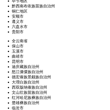
毕节地区
黔西南布依族苗族自治州
铜仁地区
安顺市
遵义市
六盘水市
贵阳市
全云南省
保山市
玉溪市
曲靖市
昆明市
迪庆藏族自治州
怒江傈僳族自治州
德宏傣族景颇族自治州
大理白族自治州
西双版纳傣族自治州
文山壮族苗族自治州
红河哈尼族彝族自治州
楚雄彝族自治州
临沧市