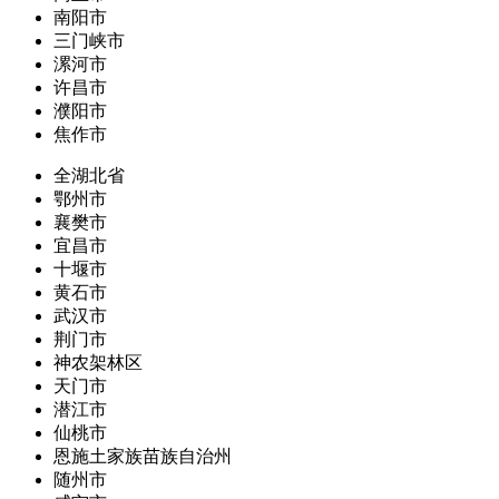
南阳市
三门峡市
漯河市
许昌市
濮阳市
焦作市
全湖北省
鄂州市
襄樊市
宜昌市
十堰市
黄石市
武汉市
荆门市
神农架林区
天门市
潜江市
仙桃市
恩施土家族苗族自治州
随州市