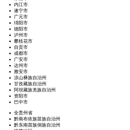
内江市
遂宁市
广元市
绵阳市
德阳市
泸州市
攀枝花市
自贡市
成都市
广安市
达州市
雅安市
凉山彝族自治州
甘孜藏族自治州
阿坝藏族羌族自治州
资阳市
巴中市
全贵州省
黔南布依族苗族自治州
黔东南苗族侗族自治州