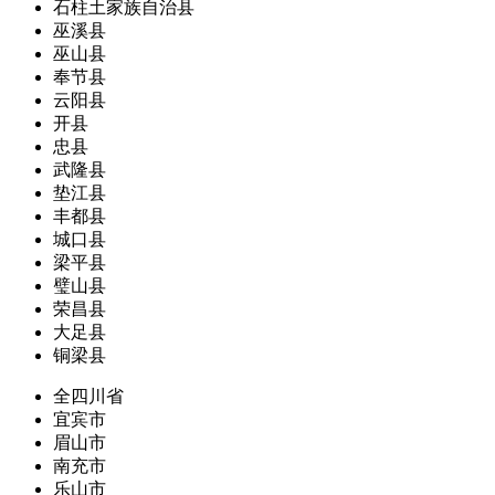
石柱土家族自治县
巫溪县
巫山县
奉节县
云阳县
开县
忠县
武隆县
垫江县
丰都县
城口县
梁平县
璧山县
荣昌县
大足县
铜梁县
全四川省
宜宾市
眉山市
南充市
乐山市