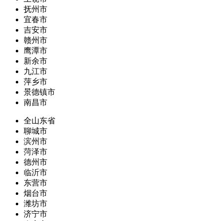
抚州市
宜春市
吉安市
赣州市
鹰潭市
新余市
九江市
萍乡市
景德镇市
南昌市
全山东省
聊城市
滨州市
菏泽市
德州市
临沂市
东营市
烟台市
潍坊市
济宁市