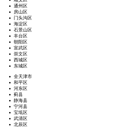
通州区
房山区
门头沟区
海淀区
石景山区
丰台区
朝阳区
宣武区
崇文区
西城区
东城区
全天津市
和平区
河东区
蓟县
静海县
宁河县
宝坻区
武清区
北辰区