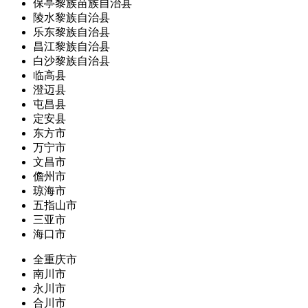
保亭黎族苗族自治县
陵水黎族自治县
乐东黎族自治县
昌江黎族自治县
白沙黎族自治县
临高县
澄迈县
屯昌县
定安县
东方市
万宁市
文昌市
儋州市
琼海市
五指山市
三亚市
海口市
全重庆市
南川市
永川市
合川市