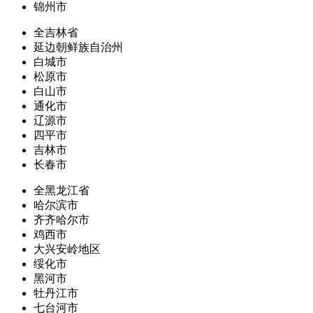
锦州市
全吉林省
延边朝鲜族自治州
白城市
松原市
白山市
通化市
辽源市
四平市
吉林市
长春市
全黑龙江省
哈尔滨市
齐齐哈尔市
鸡西市
大兴安岭地区
绥化市
黑河市
牡丹江市
七台河市