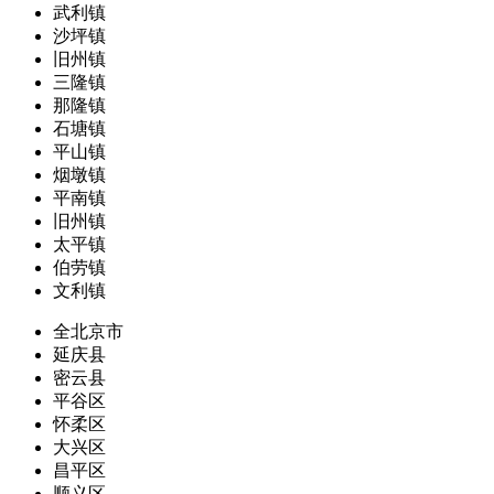
武利镇
沙坪镇
旧州镇
三隆镇
那隆镇
石塘镇
平山镇
烟墩镇
平南镇
旧州镇
太平镇
伯劳镇
文利镇
全北京市
延庆县
密云县
平谷区
怀柔区
大兴区
昌平区
顺义区