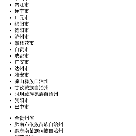
内江市
遂宁市
广元市
绵阳市
德阳市
泸州市
攀枝花市
自贡市
成都市
广安市
达州市
雅安市
凉山彝族自治州
甘孜藏族自治州
阿坝藏族羌族自治州
资阳市
巴中市
全贵州省
黔南布依族苗族自治州
黔东南苗族侗族自治州