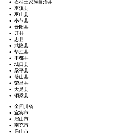
石柱土家族自治县
巫溪县
巫山县
奉节县
云阳县
开县
忠县
武隆县
垫江县
丰都县
城口县
梁平县
璧山县
荣昌县
大足县
铜梁县
全四川省
宜宾市
眉山市
南充市
乐山市