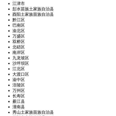
江津市
彭水苗族土家族自治县
酉阳土家族苗族自治县
黔江区
巴南区
渝北区
万盛区
双桥区
北碚区
南岸区
九龙坡区
沙坪坝区
江北区
大渡口区
渝中区
涪陵区
万州区
长寿区
綦江县
潼南县
秀山土家族苗族自治县