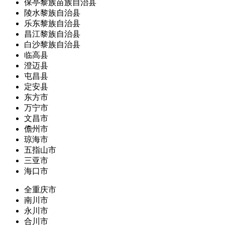
保亭黎族苗族自治县
陵水黎族自治县
乐东黎族自治县
昌江黎族自治县
白沙黎族自治县
临高县
澄迈县
屯昌县
定安县
东方市
万宁市
文昌市
儋州市
琼海市
五指山市
三亚市
海口市
全重庆市
南川市
永川市
合川市