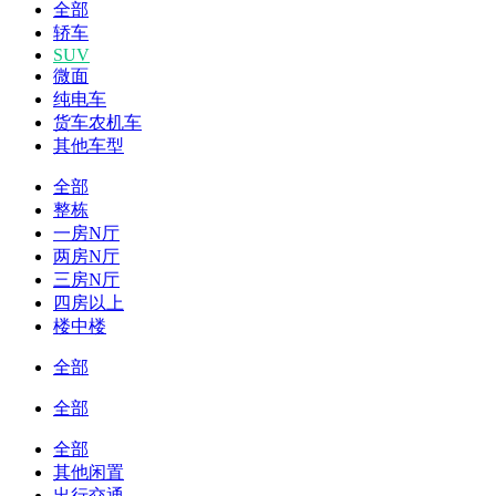
全部
轿车
SUV
微面
纯电车
货车农机车
其他车型
全部
整栋
一房N厅
两房N厅
三房N厅
四房以上
楼中楼
全部
全部
全部
其他闲置
出行交通