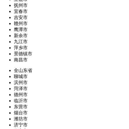
抚州市
宜春市
吉安市
赣州市
鹰潭市
新余市
九江市
萍乡市
景德镇市
南昌市
全山东省
聊城市
滨州市
菏泽市
德州市
临沂市
东营市
烟台市
潍坊市
济宁市