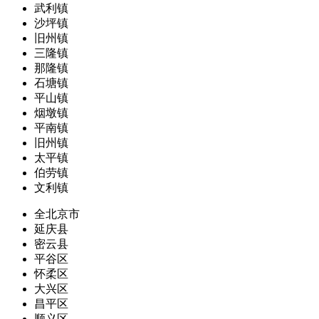
武利镇
沙坪镇
旧州镇
三隆镇
那隆镇
石塘镇
平山镇
烟墩镇
平南镇
旧州镇
太平镇
伯劳镇
文利镇
全北京市
延庆县
密云县
平谷区
怀柔区
大兴区
昌平区
顺义区