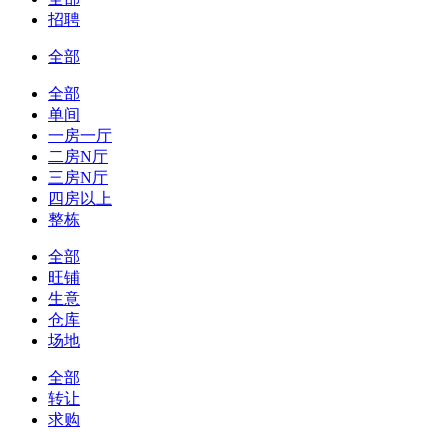
招聘
全部
全部
单间
一房一厅
二房N厅
三房N厅
四房以上
整栋
全部
旺铺
生意
仓库
场地
全部
转让
求购