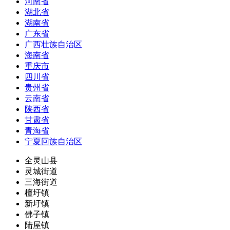
河南省
湖北省
湖南省
广东省
广西壮族自治区
海南省
重庆市
四川省
贵州省
云南省
陕西省
甘肃省
青海省
宁夏回族自治区
全灵山县
灵城街道
三海街道
檀圩镇
新圩镇
佛子镇
陆屋镇