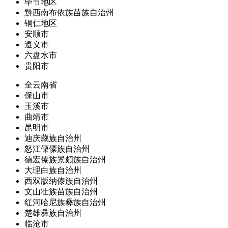
毕节地区
黔西南布依族苗族自治州
铜仁地区
安顺市
遵义市
六盘水市
贵阳市
全云南省
保山市
玉溪市
曲靖市
昆明市
迪庆藏族自治州
怒江傈僳族自治州
德宏傣族景颇族自治州
大理白族自治州
西双版纳傣族自治州
文山壮族苗族自治州
红河哈尼族彝族自治州
楚雄彝族自治州
临沧市