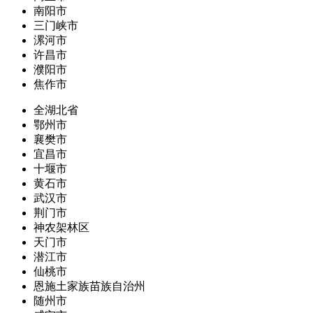
南阳市
三门峡市
漯河市
许昌市
濮阳市
焦作市
全湖北省
鄂州市
襄樊市
宜昌市
十堰市
黄石市
武汉市
荆门市
神农架林区
天门市
潜江市
仙桃市
恩施土家族苗族自治州
随州市