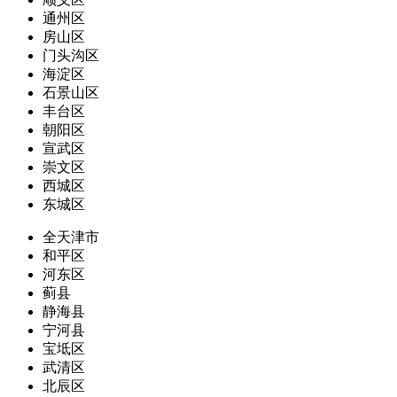
通州区
房山区
门头沟区
海淀区
石景山区
丰台区
朝阳区
宣武区
崇文区
西城区
东城区
全天津市
和平区
河东区
蓟县
静海县
宁河县
宝坻区
武清区
北辰区