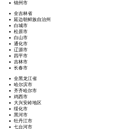
锦州市
全吉林省
延边朝鲜族自治州
白城市
松原市
白山市
通化市
辽源市
四平市
吉林市
长春市
全黑龙江省
哈尔滨市
齐齐哈尔市
鸡西市
大兴安岭地区
绥化市
黑河市
牡丹江市
七台河市