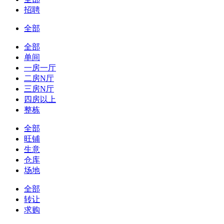
招聘
全部
全部
单间
一房一厅
二房N厅
三房N厅
四房以上
整栋
全部
旺铺
生意
仓库
场地
全部
转让
求购