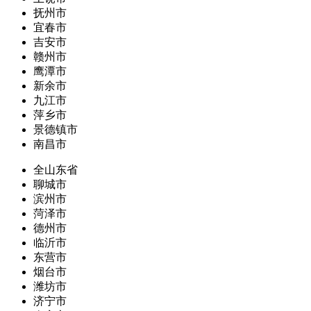
抚州市
宜春市
吉安市
赣州市
鹰潭市
新余市
九江市
萍乡市
景德镇市
南昌市
全山东省
聊城市
滨州市
菏泽市
德州市
临沂市
东营市
烟台市
潍坊市
济宁市