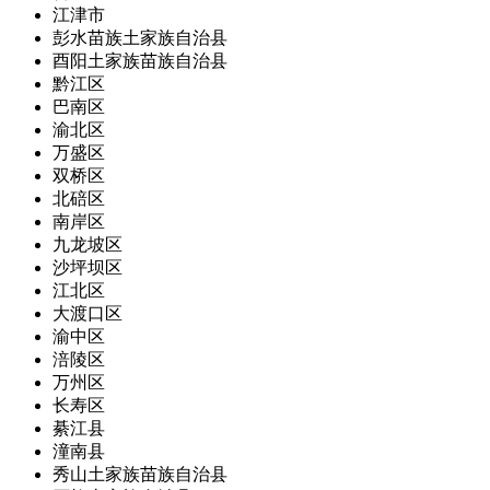
江津市
彭水苗族土家族自治县
酉阳土家族苗族自治县
黔江区
巴南区
渝北区
万盛区
双桥区
北碚区
南岸区
九龙坡区
沙坪坝区
江北区
大渡口区
渝中区
涪陵区
万州区
长寿区
綦江县
潼南县
秀山土家族苗族自治县