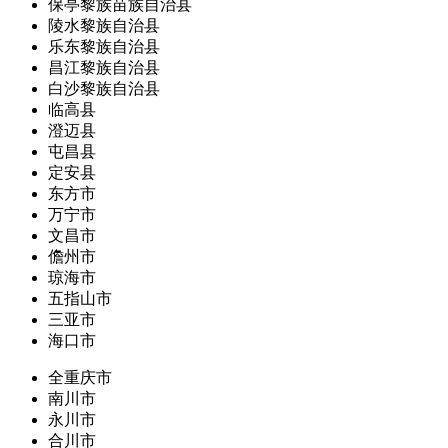
保亭黎族苗族自治县
陵水黎族自治县
乐东黎族自治县
昌江黎族自治县
白沙黎族自治县
临高县
澄迈县
屯昌县
定安县
东方市
万宁市
文昌市
儋州市
琼海市
五指山市
三亚市
海口市
全重庆市
南川市
永川市
合川市