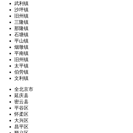
武利镇
沙坪镇
旧州镇
三隆镇
那隆镇
石塘镇
平山镇
烟墩镇
平南镇
旧州镇
太平镇
伯劳镇
文利镇
全北京市
延庆县
密云县
平谷区
怀柔区
大兴区
昌平区
顺义区