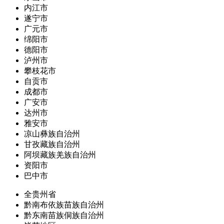
内江市
遂宁市
广元市
绵阳市
德阳市
泸州市
攀枝花市
自贡市
成都市
广安市
达州市
雅安市
凉山彝族自治州
甘孜藏族自治州
阿坝藏族羌族自治州
资阳市
巴中市
全贵州省
黔南布依族苗族自治州
黔东南苗族侗族自治州