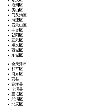
通州区
房山区
门头沟区
海淀区
石景山区
丰台区
朝阳区
宣武区
崇文区
西城区
东城区
全天津市
和平区
河东区
蓟县
静海县
宁河县
宝坻区
武清区
北辰区