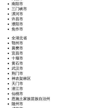
南阳市
三门峡市
漯河市
许昌市
濮阳市
焦作市
全湖北省
鄂州市
襄樊市
宜昌市
十堰市
黄石市
武汉市
荆门市
神农架林区
天门市
潜江市
仙桃市
恩施土家族苗族自治州
随州市