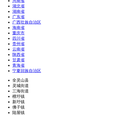
河南省
湖北省
湖南省
广东省
广西壮族自治区
海南省
重庆市
四川省
贵州省
云南省
陕西省
甘肃省
青海省
宁夏回族自治区
全灵山县
灵城街道
三海街道
檀圩镇
新圩镇
佛子镇
陆屋镇