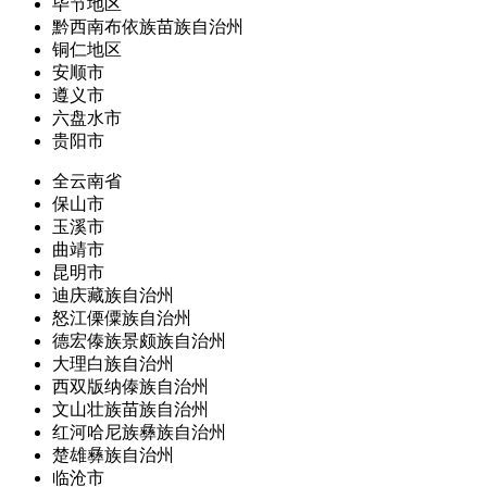
毕节地区
黔西南布依族苗族自治州
铜仁地区
安顺市
遵义市
六盘水市
贵阳市
全云南省
保山市
玉溪市
曲靖市
昆明市
迪庆藏族自治州
怒江傈僳族自治州
德宏傣族景颇族自治州
大理白族自治州
西双版纳傣族自治州
文山壮族苗族自治州
红河哈尼族彝族自治州
楚雄彝族自治州
临沧市