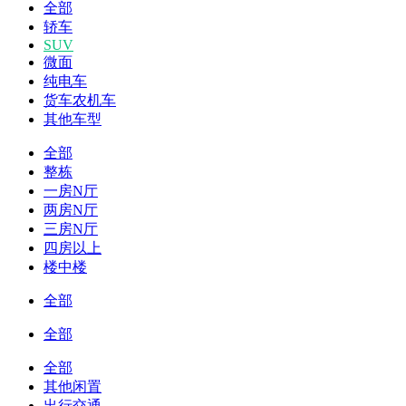
全部
轿车
SUV
微面
纯电车
货车农机车
其他车型
全部
整栋
一房N厅
两房N厅
三房N厅
四房以上
楼中楼
全部
全部
全部
其他闲置
出行交通