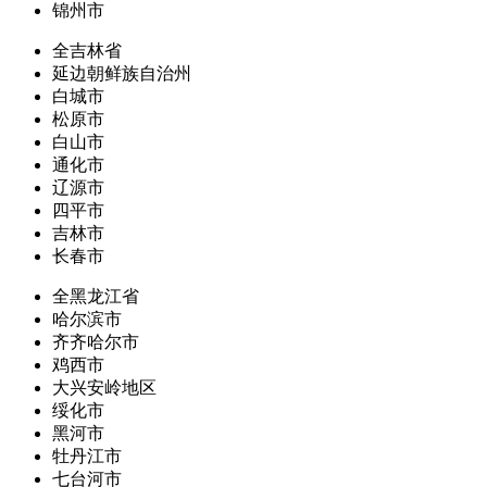
锦州市
全吉林省
延边朝鲜族自治州
白城市
松原市
白山市
通化市
辽源市
四平市
吉林市
长春市
全黑龙江省
哈尔滨市
齐齐哈尔市
鸡西市
大兴安岭地区
绥化市
黑河市
牡丹江市
七台河市