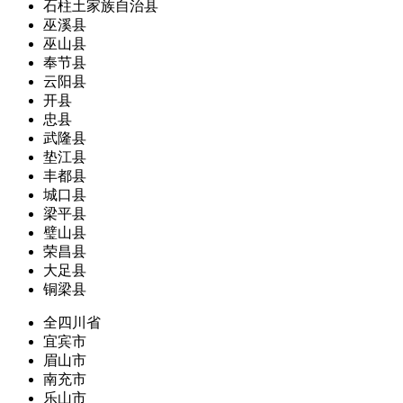
石柱土家族自治县
巫溪县
巫山县
奉节县
云阳县
开县
忠县
武隆县
垫江县
丰都县
城口县
梁平县
璧山县
荣昌县
大足县
铜梁县
全四川省
宜宾市
眉山市
南充市
乐山市