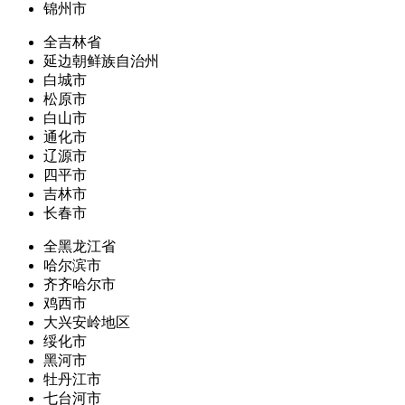
锦州市
全吉林省
延边朝鲜族自治州
白城市
松原市
白山市
通化市
辽源市
四平市
吉林市
长春市
全黑龙江省
哈尔滨市
齐齐哈尔市
鸡西市
大兴安岭地区
绥化市
黑河市
牡丹江市
七台河市