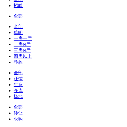
招聘
全部
全部
单间
一房一厅
二房N厅
三房N厅
四房以上
整栋
全部
旺铺
生意
仓库
场地
全部
转让
求购