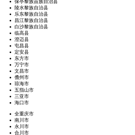
保亭黎族苗族自治县
陵水黎族自治县
乐东黎族自治县
昌江黎族自治县
白沙黎族自治县
临高县
澄迈县
屯昌县
定安县
东方市
万宁市
文昌市
儋州市
琼海市
五指山市
三亚市
海口市
全重庆市
南川市
永川市
合川市