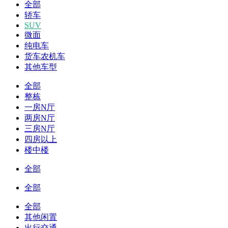
全部
轿车
SUV
微面
纯电车
货车农机车
其他车型
全部
整栋
一房N厅
两房N厅
三房N厅
四房以上
楼中楼
全部
全部
全部
其他闲置
出行交通