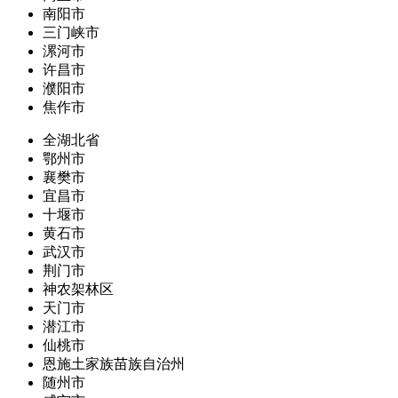
南阳市
三门峡市
漯河市
许昌市
濮阳市
焦作市
全湖北省
鄂州市
襄樊市
宜昌市
十堰市
黄石市
武汉市
荆门市
神农架林区
天门市
潜江市
仙桃市
恩施土家族苗族自治州
随州市