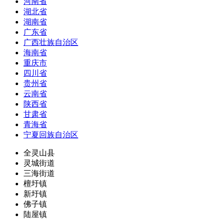
河南省
湖北省
湖南省
广东省
广西壮族自治区
海南省
重庆市
四川省
贵州省
云南省
陕西省
甘肃省
青海省
宁夏回族自治区
全灵山县
灵城街道
三海街道
檀圩镇
新圩镇
佛子镇
陆屋镇