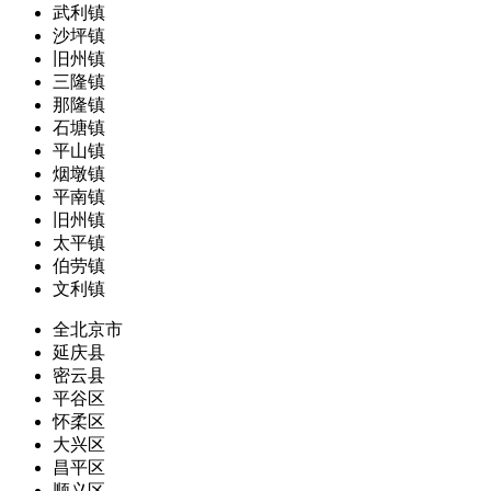
武利镇
沙坪镇
旧州镇
三隆镇
那隆镇
石塘镇
平山镇
烟墩镇
平南镇
旧州镇
太平镇
伯劳镇
文利镇
全北京市
延庆县
密云县
平谷区
怀柔区
大兴区
昌平区
顺义区