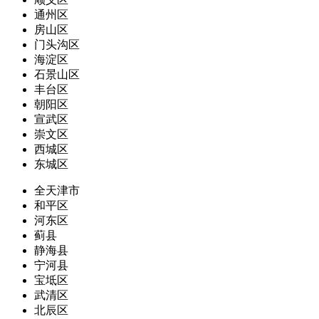
通州区
房山区
门头沟区
海淀区
石景山区
丰台区
朝阳区
宣武区
崇文区
西城区
东城区
全天津市
和平区
河东区
蓟县
静海县
宁河县
宝坻区
武清区
北辰区