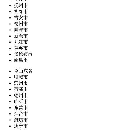
抚州市
宜春市
吉安市
赣州市
鹰潭市
新余市
九江市
萍乡市
景德镇市
南昌市
全山东省
聊城市
滨州市
菏泽市
德州市
临沂市
东营市
烟台市
潍坊市
济宁市