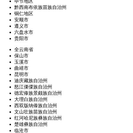
毕节地区
黔西南布依族苗族自治州
铜仁地区
安顺市
遵义市
六盘水市
贵阳市
全云南省
保山市
玉溪市
曲靖市
昆明市
迪庆藏族自治州
怒江傈僳族自治州
德宏傣族景颇族自治州
大理白族自治州
西双版纳傣族自治州
文山壮族苗族自治州
红河哈尼族彝族自治州
楚雄彝族自治州
临沧市