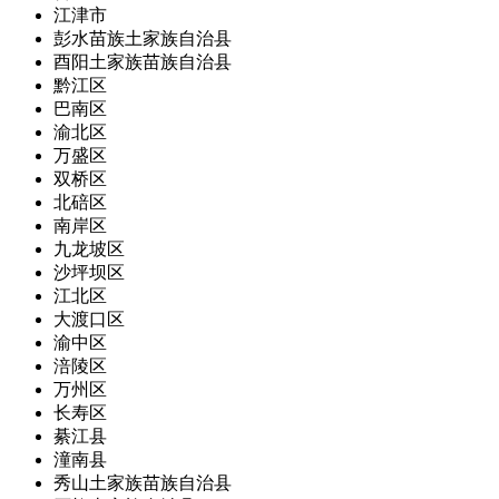
江津市
彭水苗族土家族自治县
酉阳土家族苗族自治县
黔江区
巴南区
渝北区
万盛区
双桥区
北碚区
南岸区
九龙坡区
沙坪坝区
江北区
大渡口区
渝中区
涪陵区
万州区
长寿区
綦江县
潼南县
秀山土家族苗族自治县