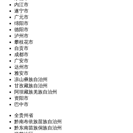
内江市
遂宁市
广元市
绵阳市
德阳市
泸州市
攀枝花市
自贡市
成都市
广安市
达州市
雅安市
凉山彝族自治州
甘孜藏族自治州
阿坝藏族羌族自治州
资阳市
巴中市
全贵州省
黔南布依族苗族自治州
黔东南苗族侗族自治州