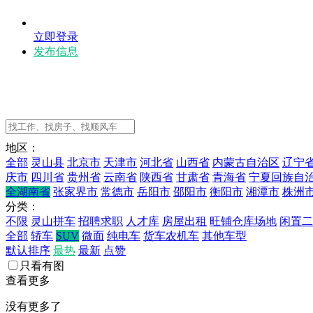
立即登录
发布信息
地区：
全部
灵山县
北京市
天津市
河北省
山西省
内蒙古自治区
辽宁
庆市
四川省
贵州省
云南省
陕西省
甘肃省
青海省
宁夏回族自
全湖南省
张家界市
常德市
岳阳市
邵阳市
衡阳市
湘潭市
株洲
分类：
不限
灵山拼车
招聘求职
人才库
房屋出租
旺铺仓库场地
闲置二
全部
轿车
SUV
微面
纯电车
货车农机车
其他车型
默认排序
最热
最新
点赞
只看有图
查看更多
没有更多了