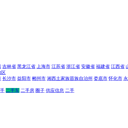
省
吉林省
黑龙江省
上海市
江苏省
浙江省
安徽省
福建省
江西省
治区
市
长沙市
益阳市
郴州市
湘西土家族苗族自治州
娄底市
怀化市
永
手
二手车
二手房
圈子
供应信息
二手