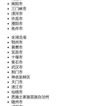
南阳市
三门峡市
漯河市
许昌市
濮阳市
焦作市
全湖北省
鄂州市
襄樊市
宜昌市
十堰市
黄石市
武汉市
荆门市
神农架林区
天门市
潜江市
仙桃市
恩施土家族苗族自治州
随州市