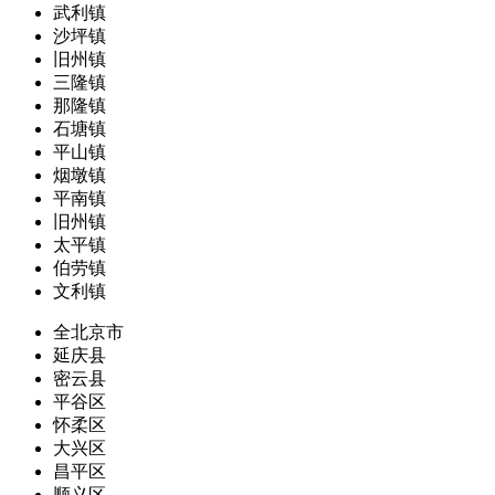
武利镇
沙坪镇
旧州镇
三隆镇
那隆镇
石塘镇
平山镇
烟墩镇
平南镇
旧州镇
太平镇
伯劳镇
文利镇
全北京市
延庆县
密云县
平谷区
怀柔区
大兴区
昌平区
顺义区