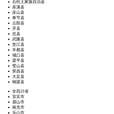
石柱土家族自治县
巫溪县
巫山县
奉节县
云阳县
开县
忠县
武隆县
垫江县
丰都县
城口县
梁平县
璧山县
荣昌县
大足县
铜梁县
全四川省
宜宾市
眉山市
南充市
乐山市