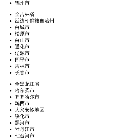
锦州市
全吉林省
延边朝鲜族自治州
白城市
松原市
白山市
通化市
辽源市
四平市
吉林市
长春市
全黑龙江省
哈尔滨市
齐齐哈尔市
鸡西市
大兴安岭地区
绥化市
黑河市
牡丹江市
七台河市