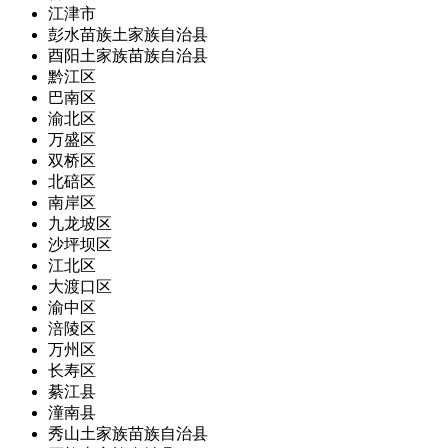
江津市
彭水苗族土家族自治县
酉阳土家族苗族自治县
黔江区
巴南区
渝北区
万盛区
双桥区
北碚区
南岸区
九龙坡区
沙坪坝区
江北区
大渡口区
渝中区
涪陵区
万州区
长寿区
綦江县
潼南县
秀山土家族苗族自治县