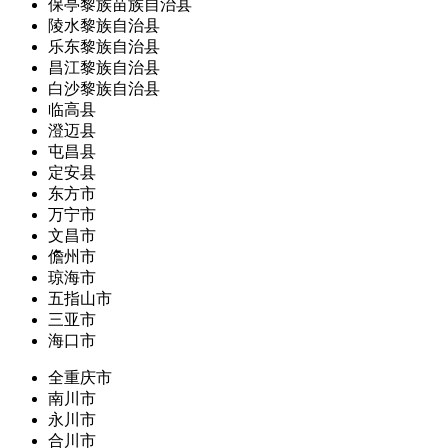
保亭黎族苗族自治县
陵水黎族自治县
乐东黎族自治县
昌江黎族自治县
白沙黎族自治县
临高县
澄迈县
屯昌县
定安县
东方市
万宁市
文昌市
儋州市
琼海市
五指山市
三亚市
海口市
全重庆市
南川市
永川市
合川市