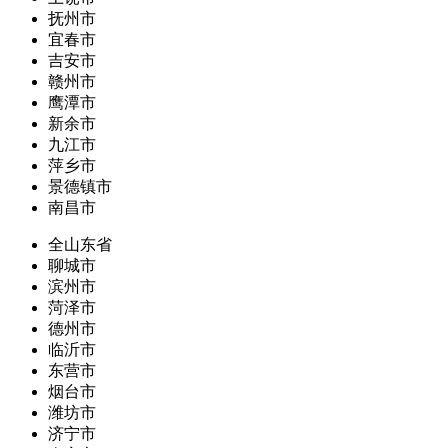
抚州市
宜春市
吉安市
赣州市
鹰潭市
新余市
九江市
萍乡市
景德镇市
南昌市
全山东省
聊城市
滨州市
菏泽市
德州市
临沂市
东营市
烟台市
潍坊市
济宁市