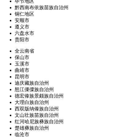
毕节地区
黔西南布依族苗族自治州
铜仁地区
安顺市
遵义市
六盘水市
贵阳市
全云南省
保山市
玉溪市
曲靖市
昆明市
迪庆藏族自治州
怒江傈僳族自治州
德宏傣族景颇族自治州
大理白族自治州
西双版纳傣族自治州
文山壮族苗族自治州
红河哈尼族彝族自治州
楚雄彝族自治州
临沧市