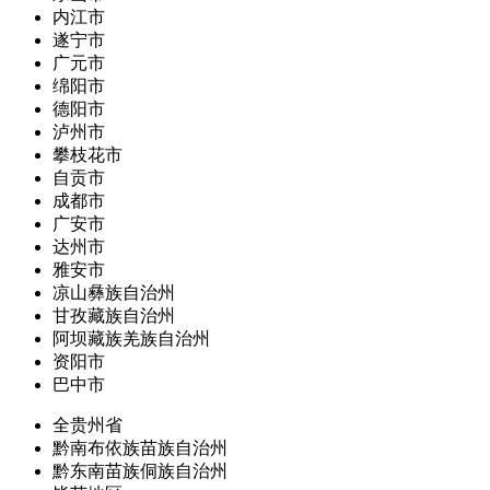
内江市
遂宁市
广元市
绵阳市
德阳市
泸州市
攀枝花市
自贡市
成都市
广安市
达州市
雅安市
凉山彝族自治州
甘孜藏族自治州
阿坝藏族羌族自治州
资阳市
巴中市
全贵州省
黔南布依族苗族自治州
黔东南苗族侗族自治州