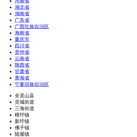
河南省
湖北省
湖南省
广东省
广西壮族自治区
海南省
重庆市
四川省
贵州省
云南省
陕西省
甘肃省
青海省
宁夏回族自治区
全灵山县
灵城街道
三海街道
檀圩镇
新圩镇
佛子镇
陆屋镇