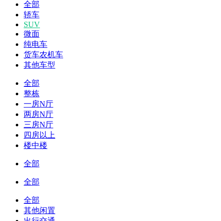
全部
轿车
SUV
微面
纯电车
货车农机车
其他车型
全部
整栋
一房N厅
两房N厅
三房N厅
四房以上
楼中楼
全部
全部
全部
其他闲置
出行交通