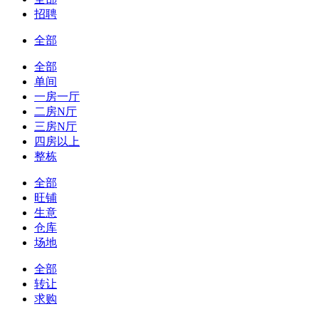
招聘
全部
全部
单间
一房一厅
二房N厅
三房N厅
四房以上
整栋
全部
旺铺
生意
仓库
场地
全部
转让
求购