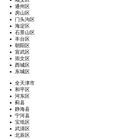
通州区
房山区
门头沟区
海淀区
石景山区
丰台区
朝阳区
宣武区
崇文区
西城区
东城区
全天津市
和平区
河东区
蓟县
静海县
宁河县
宝坻区
武清区
北辰区