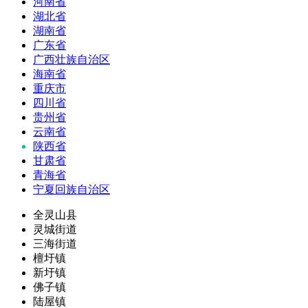
河南省
湖北省
湖南省
广东省
广西壮族自治区
海南省
重庆市
四川省
贵州省
云南省
陕西省
甘肃省
青海省
宁夏回族自治区
全灵山县
灵城街道
三海街道
檀圩镇
新圩镇
佛子镇
陆屋镇