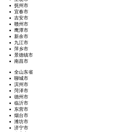
抚州市
宜春市
吉安市
赣州市
鹰潭市
新余市
九江市
萍乡市
景德镇市
南昌市
全山东省
聊城市
滨州市
菏泽市
德州市
临沂市
东营市
烟台市
潍坊市
济宁市