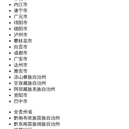
内江市
遂宁市
广元市
绵阳市
德阳市
泸州市
攀枝花市
自贡市
成都市
广安市
达州市
雅安市
凉山彝族自治州
甘孜藏族自治州
阿坝藏族羌族自治州
资阳市
巴中市
全贵州省
黔南布依族苗族自治州
黔东南苗族侗族自治州