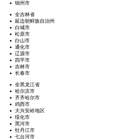
锦州市
全吉林省
延边朝鲜族自治州
白城市
松原市
白山市
通化市
辽源市
四平市
吉林市
长春市
全黑龙江省
哈尔滨市
齐齐哈尔市
鸡西市
大兴安岭地区
绥化市
黑河市
牡丹江市
七台河市