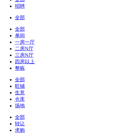
招聘
全部
全部
单间
一房一厅
二房N厅
三房N厅
四房以上
整栋
全部
旺铺
生意
仓库
场地
全部
转让
求购