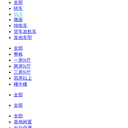
全部
轿车
SUV
微面
纯电车
货车农机车
其他车型
全部
整栋
一房N厅
两房N厅
三房N厅
四房以上
楼中楼
全部
全部
全部
其他闲置
出行交通