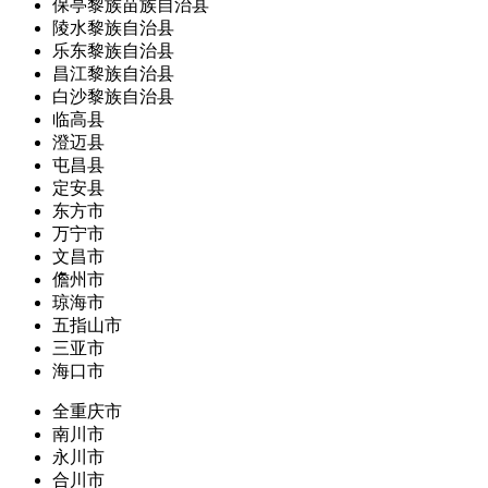
保亭黎族苗族自治县
陵水黎族自治县
乐东黎族自治县
昌江黎族自治县
白沙黎族自治县
临高县
澄迈县
屯昌县
定安县
东方市
万宁市
文昌市
儋州市
琼海市
五指山市
三亚市
海口市
全重庆市
南川市
永川市
合川市