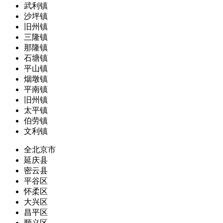
武利镇
沙坪镇
旧州镇
三隆镇
那隆镇
石塘镇
平山镇
烟墩镇
平南镇
旧州镇
太平镇
伯劳镇
文利镇
全北京市
延庆县
密云县
平谷区
怀柔区
大兴区
昌平区
顺义区