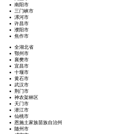
南阳市
三门峡市
漯河市
许昌市
濮阳市
焦作市
全湖北省
鄂州市
襄樊市
宜昌市
十堰市
黄石市
武汉市
荆门市
神农架林区
天门市
潜江市
仙桃市
恩施土家族苗族自治州
随州市