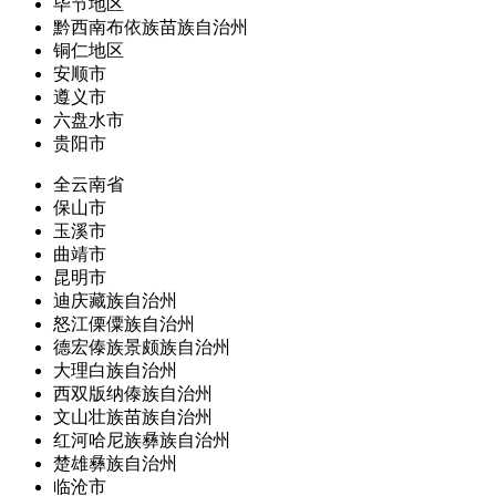
毕节地区
黔西南布依族苗族自治州
铜仁地区
安顺市
遵义市
六盘水市
贵阳市
全云南省
保山市
玉溪市
曲靖市
昆明市
迪庆藏族自治州
怒江傈僳族自治州
德宏傣族景颇族自治州
大理白族自治州
西双版纳傣族自治州
文山壮族苗族自治州
红河哈尼族彝族自治州
楚雄彝族自治州
临沧市