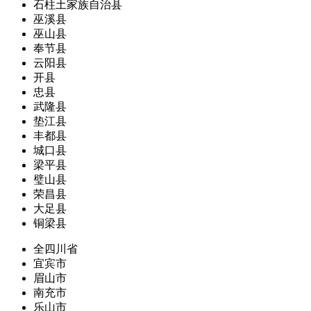
石柱土家族自治县
巫溪县
巫山县
奉节县
云阳县
开县
忠县
武隆县
垫江县
丰都县
城口县
梁平县
璧山县
荣昌县
大足县
铜梁县
全四川省
宜宾市
眉山市
南充市
乐山市