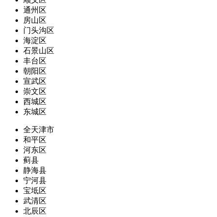
通州区
房山区
门头沟区
海淀区
石景山区
丰台区
朝阳区
宣武区
崇文区
西城区
东城区
全天津市
和平区
河东区
蓟县
静海县
宁河县
宝坻区
武清区
北辰区