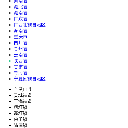
河南省
湖北省
湖南省
广东省
广西壮族自治区
海南省
重庆市
四川省
贵州省
云南省
陕西省
甘肃省
青海省
宁夏回族自治区
全灵山县
灵城街道
三海街道
檀圩镇
新圩镇
佛子镇
陆屋镇