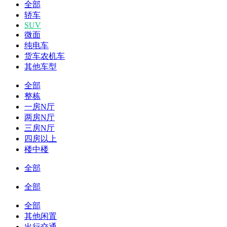
全部
轿车
SUV
微面
纯电车
货车农机车
其他车型
全部
整栋
一房N厅
两房N厅
三房N厅
四房以上
楼中楼
全部
全部
全部
其他闲置
出行交通