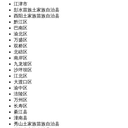
江津市
彭水苗族土家族自治县
酉阳土家族苗族自治县
黔江区
巴南区
渝北区
万盛区
双桥区
北碚区
南岸区
九龙坡区
沙坪坝区
江北区
大渡口区
渝中区
涪陵区
万州区
长寿区
綦江县
潼南县
秀山土家族苗族自治县