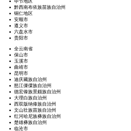
毕节地区
黔西南布依族苗族自治州
铜仁地区
安顺市
遵义市
六盘水市
贵阳市
全云南省
保山市
玉溪市
曲靖市
昆明市
迪庆藏族自治州
怒江傈僳族自治州
德宏傣族景颇族自治州
大理白族自治州
西双版纳傣族自治州
文山壮族苗族自治州
红河哈尼族彝族自治州
楚雄彝族自治州
临沧市