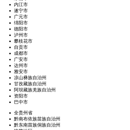
内江市
遂宁市
广元市
绵阳市
德阳市
泸州市
攀枝花市
自贡市
成都市
广安市
达州市
雅安市
凉山彝族自治州
甘孜藏族自治州
阿坝藏族羌族自治州
资阳市
巴中市
全贵州省
黔南布依族苗族自治州
黔东南苗族侗族自治州