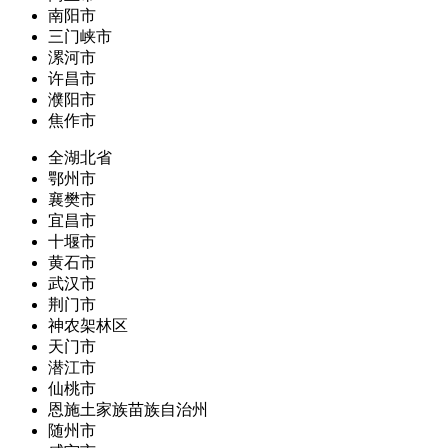
南阳市
三门峡市
漯河市
许昌市
濮阳市
焦作市
全湖北省
鄂州市
襄樊市
宜昌市
十堰市
黄石市
武汉市
荆门市
神农架林区
天门市
潜江市
仙桃市
恩施土家族苗族自治州
随州市