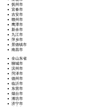
抚州市
宜春市
吉安市
赣州市
鹰潭市
新余市
九江市
萍乡市
景德镇市
南昌市
全山东省
聊城市
滨州市
菏泽市
德州市
临沂市
东营市
烟台市
潍坊市
济宁市