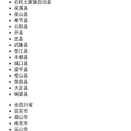
石柱土家族自治县
巫溪县
巫山县
奉节县
云阳县
开县
忠县
武隆县
垫江县
丰都县
城口县
梁平县
璧山县
荣昌县
大足县
铜梁县
全四川省
宜宾市
眉山市
南充市
乐山市