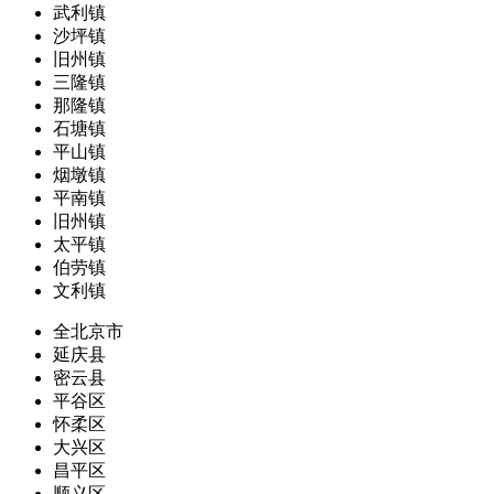
武利镇
沙坪镇
旧州镇
三隆镇
那隆镇
石塘镇
平山镇
烟墩镇
平南镇
旧州镇
太平镇
伯劳镇
文利镇
全北京市
延庆县
密云县
平谷区
怀柔区
大兴区
昌平区
顺义区