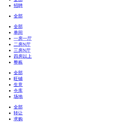
招聘
全部
全部
单间
一房一厅
二房N厅
三房N厅
四房以上
整栋
全部
旺铺
生意
仓库
场地
全部
转让
求购