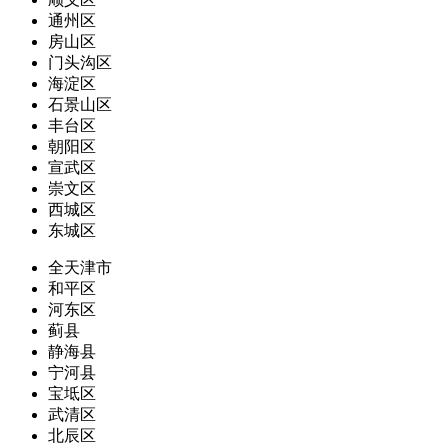
通州区
房山区
门头沟区
海淀区
石景山区
丰台区
朝阳区
宣武区
崇文区
西城区
东城区
全天津市
和平区
河东区
蓟县
静海县
宁河县
宝坻区
武清区
北辰区