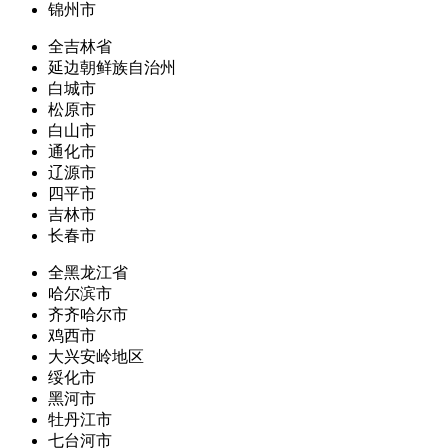
锦州市
全吉林省
延边朝鲜族自治州
白城市
松原市
白山市
通化市
辽源市
四平市
吉林市
长春市
全黑龙江省
哈尔滨市
齐齐哈尔市
鸡西市
大兴安岭地区
绥化市
黑河市
牡丹江市
七台河市