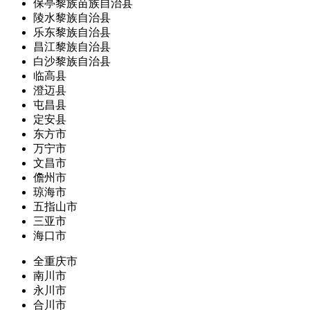
保亭黎族苗族自治县
陵水黎族自治县
乐东黎族自治县
昌江黎族自治县
白沙黎族自治县
临高县
澄迈县
屯昌县
定安县
东方市
万宁市
文昌市
儋州市
琼海市
五指山市
三亚市
海口市
全重庆市
南川市
永川市
合川市