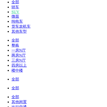
全部
轿车
SUV
微面
纯电车
货车农机车
其他车型
全部
整栋
一房N厅
两房N厅
三房N厅
四房以上
楼中楼
全部
全部
全部
其他闲置
出行交通