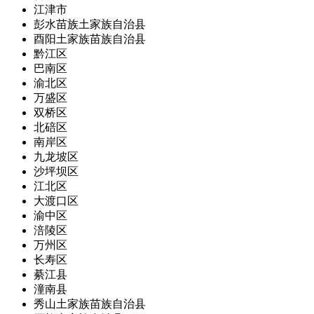
江津市
彭水苗族土家族自治县
酉阳土家族苗族自治县
黔江区
巴南区
渝北区
万盛区
双桥区
北碚区
南岸区
九龙坡区
沙坪坝区
江北区
大渡口区
渝中区
涪陵区
万州区
长寿区
綦江县
潼南县
秀山土家族苗族自治县