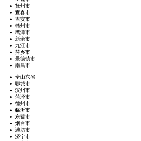
抚州市
宜春市
吉安市
赣州市
鹰潭市
新余市
九江市
萍乡市
景德镇市
南昌市
全山东省
聊城市
滨州市
菏泽市
德州市
临沂市
东营市
烟台市
潍坊市
济宁市