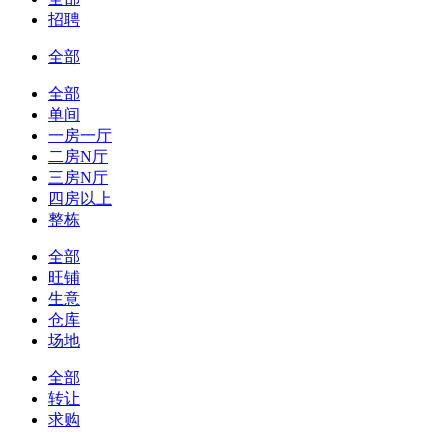
招聘
全部
全部
单间
一房一厅
二房N厅
三房N厅
四房以上
整栋
全部
旺铺
生意
仓库
场地
全部
转让
求购