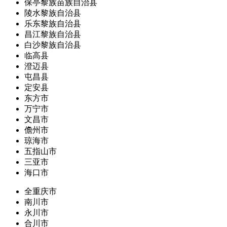
保亭黎族苗族自治县
陵水黎族自治县
乐东黎族自治县
昌江黎族自治县
白沙黎族自治县
临高县
澄迈县
屯昌县
定安县
东方市
万宁市
文昌市
儋州市
琼海市
五指山市
三亚市
海口市
全重庆市
南川市
永川市
合川市