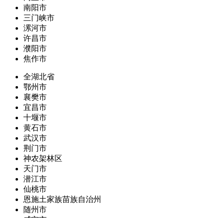
南阳市
三门峡市
漯河市
许昌市
濮阳市
焦作市
全湖北省
鄂州市
襄樊市
宜昌市
十堰市
黄石市
武汉市
荆门市
神农架林区
天门市
潜江市
仙桃市
恩施土家族苗族自治州
随州市