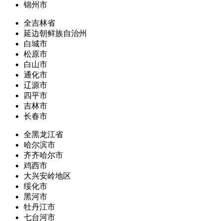
锦州市
全吉林省
延边朝鲜族自治州
白城市
松原市
白山市
通化市
辽源市
四平市
吉林市
长春市
全黑龙江省
哈尔滨市
齐齐哈尔市
鸡西市
大兴安岭地区
绥化市
黑河市
牡丹江市
七台河市