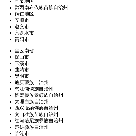
毕节地区
黔西南布依族苗族自治州
铜仁地区
安顺市
遵义市
六盘水市
贵阳市
全云南省
保山市
玉溪市
曲靖市
昆明市
迪庆藏族自治州
怒江傈僳族自治州
德宏傣族景颇族自治州
大理白族自治州
西双版纳傣族自治州
文山壮族苗族自治州
红河哈尼族彝族自治州
楚雄彝族自治州
临沧市