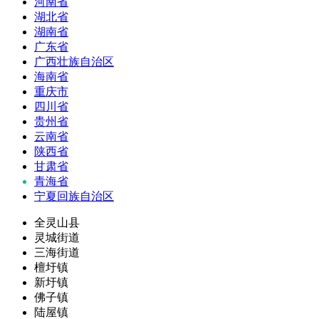
河南省
湖北省
湖南省
广东省
广西壮族自治区
海南省
重庆市
四川省
贵州省
云南省
陕西省
甘肃省
青海省
宁夏回族自治区
全灵山县
灵城街道
三海街道
檀圩镇
新圩镇
佛子镇
陆屋镇