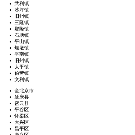
武利镇
沙坪镇
旧州镇
三隆镇
那隆镇
石塘镇
平山镇
烟墩镇
平南镇
旧州镇
太平镇
伯劳镇
文利镇
全北京市
延庆县
密云县
平谷区
怀柔区
大兴区
昌平区
顺义区