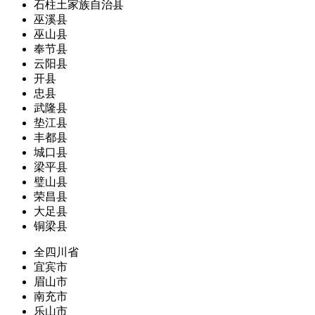
石柱土家族自治县
巫溪县
巫山县
奉节县
云阳县
开县
忠县
武隆县
垫江县
丰都县
城口县
梁平县
璧山县
荣昌县
大足县
铜梁县
全四川省
宜宾市
眉山市
南充市
乐山市