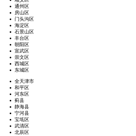
通州区
房山区
门头沟区
海淀区
石景山区
丰台区
朝阳区
宣武区
崇文区
西城区
东城区
全天津市
和平区
河东区
蓟县
静海县
宁河县
宝坻区
武清区
北辰区