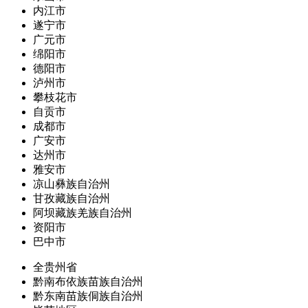
内江市
遂宁市
广元市
绵阳市
德阳市
泸州市
攀枝花市
自贡市
成都市
广安市
达州市
雅安市
凉山彝族自治州
甘孜藏族自治州
阿坝藏族羌族自治州
资阳市
巴中市
全贵州省
黔南布依族苗族自治州
黔东南苗族侗族自治州