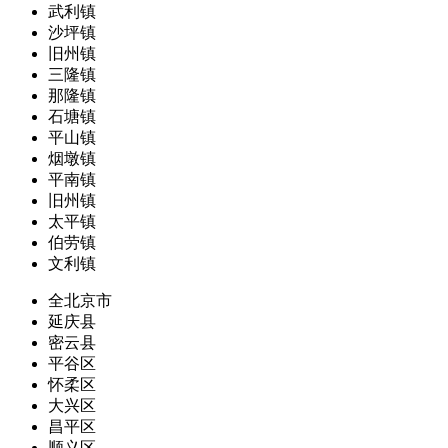
武利镇
沙坪镇
旧州镇
三隆镇
那隆镇
石塘镇
平山镇
烟墩镇
平南镇
旧州镇
太平镇
伯劳镇
文利镇
全北京市
延庆县
密云县
平谷区
怀柔区
大兴区
昌平区
顺义区