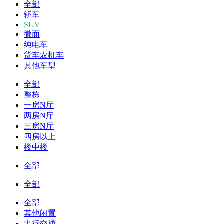
全部
轿车
SUV
微面
纯电车
货车农机车
其他车型
全部
整栋
一房N厅
两房N厅
三房N厅
四房以上
楼中楼
全部
全部
全部
其他闲置
出行交通