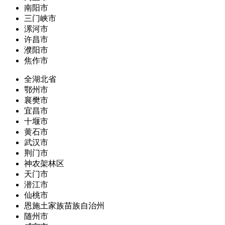
南阳市
三门峡市
漯河市
许昌市
濮阳市
焦作市
全湖北省
鄂州市
襄樊市
宜昌市
十堰市
黄石市
武汉市
荆门市
神农架林区
天门市
潜江市
仙桃市
恩施土家族苗族自治州
随州市