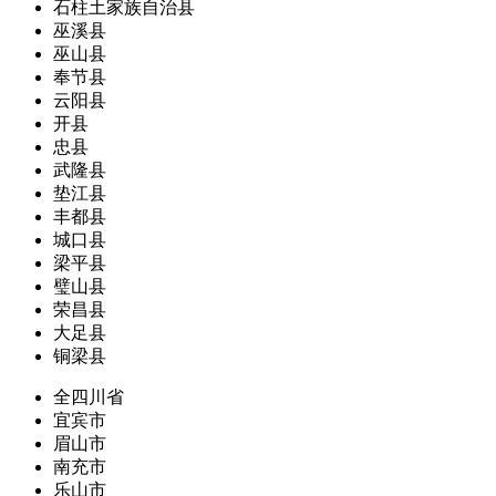
石柱土家族自治县
巫溪县
巫山县
奉节县
云阳县
开县
忠县
武隆县
垫江县
丰都县
城口县
梁平县
璧山县
荣昌县
大足县
铜梁县
全四川省
宜宾市
眉山市
南充市
乐山市