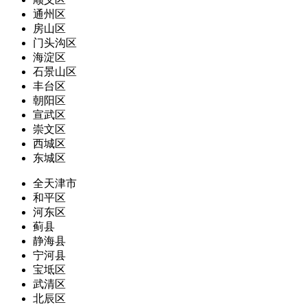
通州区
房山区
门头沟区
海淀区
石景山区
丰台区
朝阳区
宣武区
崇文区
西城区
东城区
全天津市
和平区
河东区
蓟县
静海县
宁河县
宝坻区
武清区
北辰区