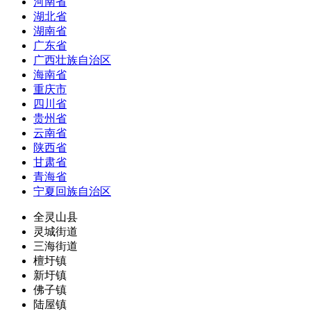
河南省
湖北省
湖南省
广东省
广西壮族自治区
海南省
重庆市
四川省
贵州省
云南省
陕西省
甘肃省
青海省
宁夏回族自治区
全灵山县
灵城街道
三海街道
檀圩镇
新圩镇
佛子镇
陆屋镇