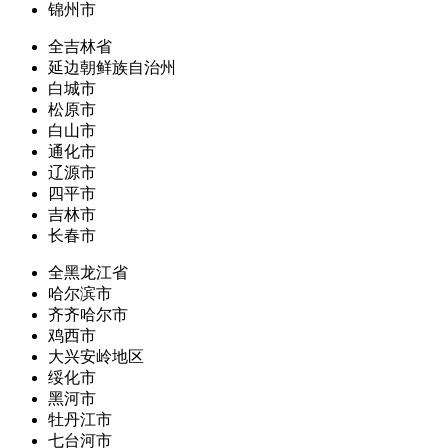
锦州市
全吉林省
延边朝鲜族自治州
白城市
松原市
白山市
通化市
辽源市
四平市
吉林市
长春市
全黑龙江省
哈尔滨市
齐齐哈尔市
鸡西市
大兴安岭地区
绥化市
黑河市
牡丹江市
七台河市