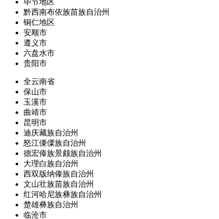
毕节地区
黔西南布依族苗族自治州
铜仁地区
安顺市
遵义市
六盘水市
贵阳市
全云南省
保山市
玉溪市
曲靖市
昆明市
迪庆藏族自治州
怒江傈僳族自治州
德宏傣族景颇族自治州
大理白族自治州
西双版纳傣族自治州
文山壮族苗族自治州
红河哈尼族彝族自治州
楚雄彝族自治州
临沧市