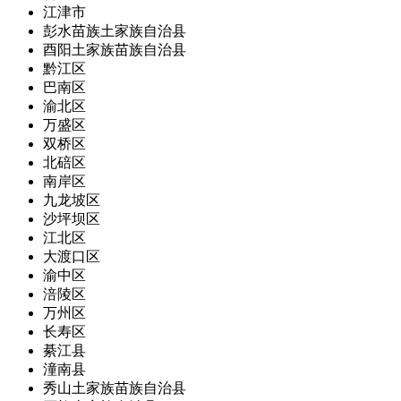
江津市
彭水苗族土家族自治县
酉阳土家族苗族自治县
黔江区
巴南区
渝北区
万盛区
双桥区
北碚区
南岸区
九龙坡区
沙坪坝区
江北区
大渡口区
渝中区
涪陵区
万州区
长寿区
綦江县
潼南县
秀山土家族苗族自治县