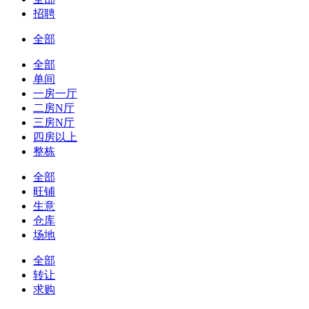
招聘
全部
全部
单间
一房一厅
二房N厅
三房N厅
四房以上
整栋
全部
旺铺
生意
仓库
场地
全部
转让
求购