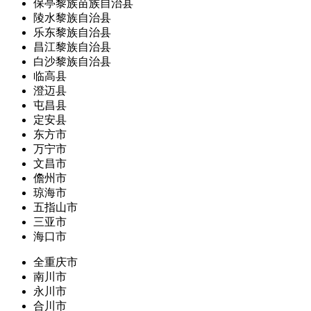
保亭黎族苗族自治县
陵水黎族自治县
乐东黎族自治县
昌江黎族自治县
白沙黎族自治县
临高县
澄迈县
屯昌县
定安县
东方市
万宁市
文昌市
儋州市
琼海市
五指山市
三亚市
海口市
全重庆市
南川市
永川市
合川市