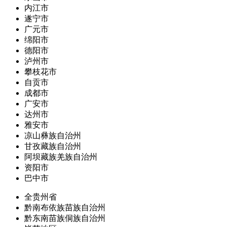
内江市
遂宁市
广元市
绵阳市
德阳市
泸州市
攀枝花市
自贡市
成都市
广安市
达州市
雅安市
凉山彝族自治州
甘孜藏族自治州
阿坝藏族羌族自治州
资阳市
巴中市
全贵州省
黔南布依族苗族自治州
黔东南苗族侗族自治州