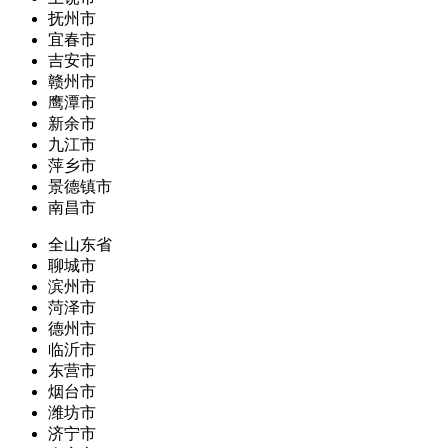
抚州市
宜春市
吉安市
赣州市
鹰潭市
新余市
九江市
萍乡市
景德镇市
南昌市
全山东省
聊城市
滨州市
菏泽市
德州市
临沂市
东营市
烟台市
潍坊市
济宁市