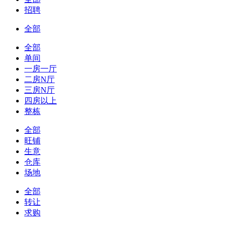
招聘
全部
全部
单间
一房一厅
二房N厅
三房N厅
四房以上
整栋
全部
旺铺
生意
仓库
场地
全部
转让
求购