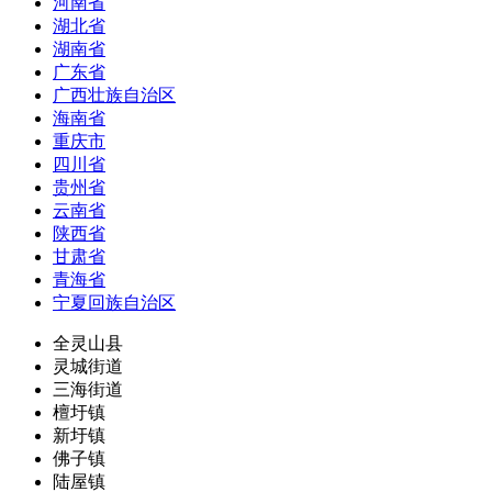
河南省
湖北省
湖南省
广东省
广西壮族自治区
海南省
重庆市
四川省
贵州省
云南省
陕西省
甘肃省
青海省
宁夏回族自治区
全灵山县
灵城街道
三海街道
檀圩镇
新圩镇
佛子镇
陆屋镇