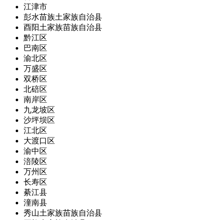
江津市
彭水苗族土家族自治县
酉阳土家族苗族自治县
黔江区
巴南区
渝北区
万盛区
双桥区
北碚区
南岸区
九龙坡区
沙坪坝区
江北区
大渡口区
渝中区
涪陵区
万州区
长寿区
綦江县
潼南县
秀山土家族苗族自治县