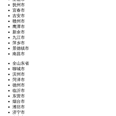
抚州市
宜春市
吉安市
赣州市
鹰潭市
新余市
九江市
萍乡市
景德镇市
南昌市
全山东省
聊城市
滨州市
菏泽市
德州市
临沂市
东营市
烟台市
潍坊市
济宁市