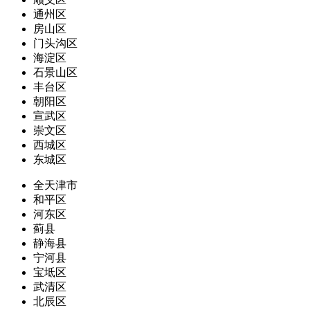
通州区
房山区
门头沟区
海淀区
石景山区
丰台区
朝阳区
宣武区
崇文区
西城区
东城区
全天津市
和平区
河东区
蓟县
静海县
宁河县
宝坻区
武清区
北辰区