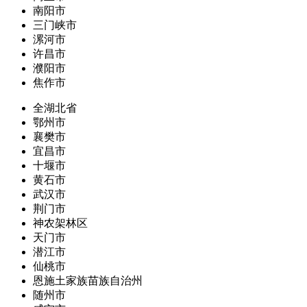
南阳市
三门峡市
漯河市
许昌市
濮阳市
焦作市
全湖北省
鄂州市
襄樊市
宜昌市
十堰市
黄石市
武汉市
荆门市
神农架林区
天门市
潜江市
仙桃市
恩施土家族苗族自治州
随州市