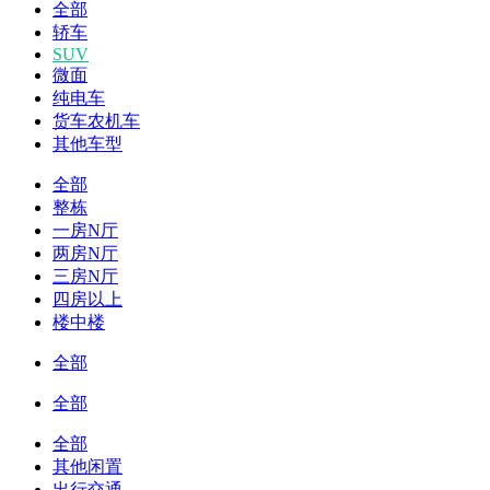
全部
轿车
SUV
微面
纯电车
货车农机车
其他车型
全部
整栋
一房N厅
两房N厅
三房N厅
四房以上
楼中楼
全部
全部
全部
其他闲置
出行交通