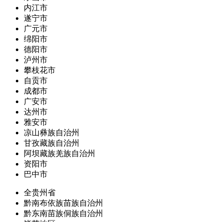
内江市
遂宁市
广元市
绵阳市
德阳市
泸州市
攀枝花市
自贡市
成都市
广安市
达州市
雅安市
凉山彝族自治州
甘孜藏族自治州
阿坝藏族羌族自治州
资阳市
巴中市
全贵州省
黔南布依族苗族自治州
黔东南苗族侗族自治州