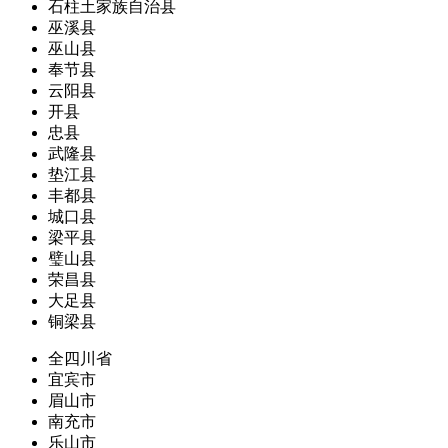
石柱土家族自治县
巫溪县
巫山县
奉节县
云阳县
开县
忠县
武隆县
垫江县
丰都县
城口县
梁平县
璧山县
荣昌县
大足县
铜梁县
全四川省
宜宾市
眉山市
南充市
乐山市