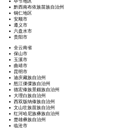
毕节地区
黔西南布依族苗族自治州
铜仁地区
安顺市
遵义市
六盘水市
贵阳市
全云南省
保山市
玉溪市
曲靖市
昆明市
迪庆藏族自治州
怒江傈僳族自治州
德宏傣族景颇族自治州
大理白族自治州
西双版纳傣族自治州
文山壮族苗族自治州
红河哈尼族彝族自治州
楚雄彝族自治州
临沧市