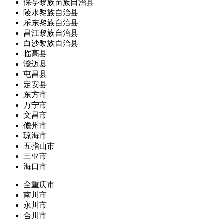
保亭黎族苗族自治县
陵水黎族自治县
乐东黎族自治县
昌江黎族自治县
白沙黎族自治县
临高县
澄迈县
屯昌县
定安县
东方市
万宁市
文昌市
儋州市
琼海市
五指山市
三亚市
海口市
全重庆市
南川市
永川市
合川市