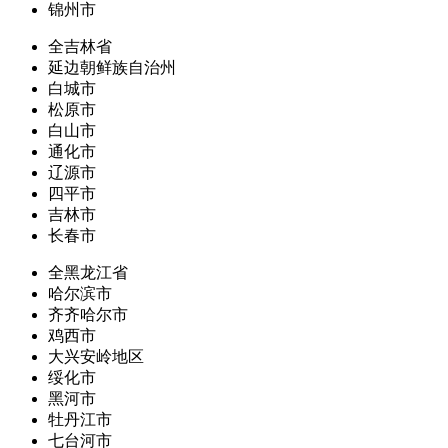
锦州市
全吉林省
延边朝鲜族自治州
白城市
松原市
白山市
通化市
辽源市
四平市
吉林市
长春市
全黑龙江省
哈尔滨市
齐齐哈尔市
鸡西市
大兴安岭地区
绥化市
黑河市
牡丹江市
七台河市