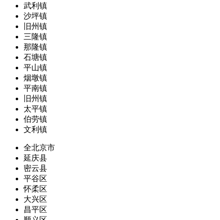
武利镇
沙坪镇
旧州镇
三隆镇
那隆镇
石塘镇
平山镇
烟墩镇
平南镇
旧州镇
太平镇
伯劳镇
文利镇
全北京市
延庆县
密云县
平谷区
怀柔区
大兴区
昌平区
顺义区