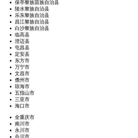
保亭黎族苗族自治县
陵水黎族自治县
乐东黎族自治县
昌江黎族自治县
白沙黎族自治县
临高县
澄迈县
屯昌县
定安县
东方市
万宁市
文昌市
儋州市
琼海市
五指山市
三亚市
海口市
全重庆市
南川市
永川市
合川市