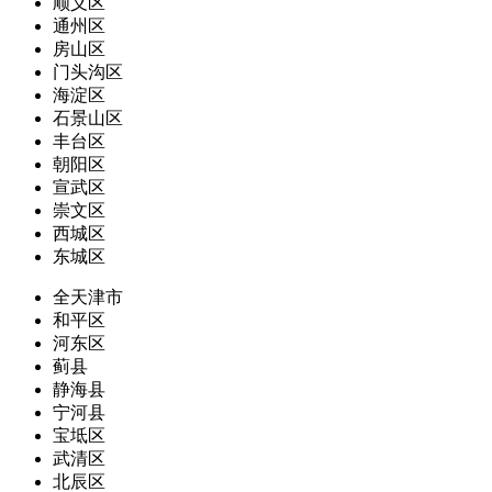
顺义区
通州区
房山区
门头沟区
海淀区
石景山区
丰台区
朝阳区
宣武区
崇文区
西城区
东城区
全天津市
和平区
河东区
蓟县
静海县
宁河县
宝坻区
武清区
北辰区