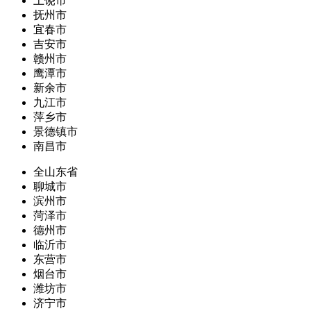
上饶市
抚州市
宜春市
吉安市
赣州市
鹰潭市
新余市
九江市
萍乡市
景德镇市
南昌市
全山东省
聊城市
滨州市
菏泽市
德州市
临沂市
东营市
烟台市
潍坊市
济宁市