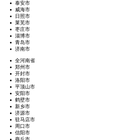
泰安市
威海市
日照市
莱芜市
枣庄市
淄博市
青岛市
济南市
全河南省
郑州市
开封市
洛阳市
平顶山市
安阳市
鹤壁市
新乡市
济源市
驻马店市
周口市
信阳市
商丘市