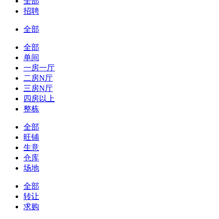
全部
招聘
全部
全部
单间
一房一厅
二房N厅
三房N厅
四房以上
整栋
全部
旺铺
生意
仓库
场地
全部
转让
求购