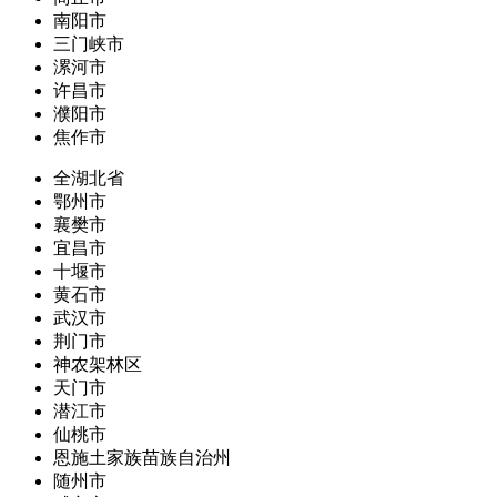
南阳市
三门峡市
漯河市
许昌市
濮阳市
焦作市
全湖北省
鄂州市
襄樊市
宜昌市
十堰市
黄石市
武汉市
荆门市
神农架林区
天门市
潜江市
仙桃市
恩施土家族苗族自治州
随州市