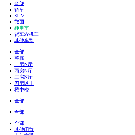
全部
轿车
SUV
微面
纯电车
货车农机车
其他车型
全部
整栋
一房N厅
两房N厅
三房N厅
四房以上
楼中楼
全部
全部
全部
其他闲置