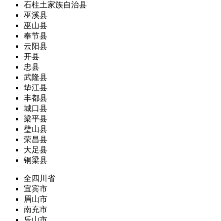
石柱土家族自治县
巫溪县
巫山县
奉节县
云阳县
开县
忠县
武隆县
垫江县
丰都县
城口县
梁平县
璧山县
荣昌县
大足县
铜梁县
全四川省
宜宾市
眉山市
南充市
乐山市