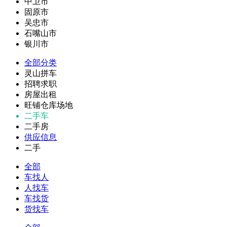
中卫市
固原市
吴忠市
石嘴山市
银川市
全部分类
灵山拼车
招聘求职
房屋出租
旺铺仓库场地
二手车
二手房
供应信息
二手
全部
车找人
人找车
车找货
货找车