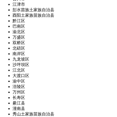
江津市
彭水苗族土家族自治县
酉阳土家族苗族自治县
黔江区
巴南区
渝北区
万盛区
双桥区
北碚区
南岸区
九龙坡区
沙坪坝区
江北区
大渡口区
渝中区
涪陵区
万州区
长寿区
綦江县
潼南县
秀山土家族苗族自治县