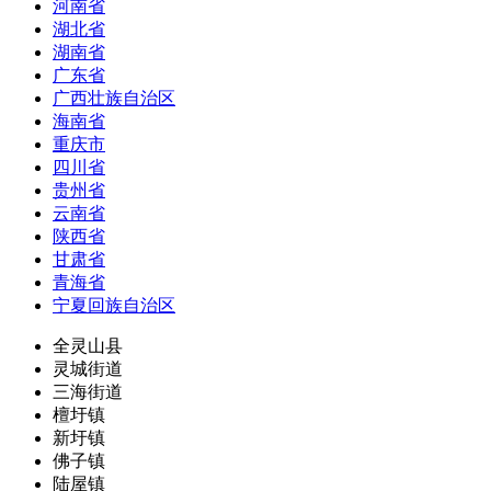
河南省
湖北省
湖南省
广东省
广西壮族自治区
海南省
重庆市
四川省
贵州省
云南省
陕西省
甘肃省
青海省
宁夏回族自治区
全灵山县
灵城街道
三海街道
檀圩镇
新圩镇
佛子镇
陆屋镇