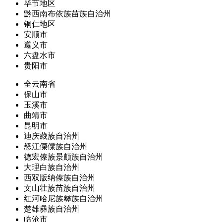
毕节地区
黔西南布依族苗族自治州
铜仁地区
安顺市
遵义市
六盘水市
贵阳市
全云南省
保山市
玉溪市
曲靖市
昆明市
迪庆藏族自治州
怒江傈僳族自治州
德宏傣族景颇族自治州
大理白族自治州
西双版纳傣族自治州
文山壮族苗族自治州
红河哈尼族彝族自治州
楚雄彝族自治州
临沧市