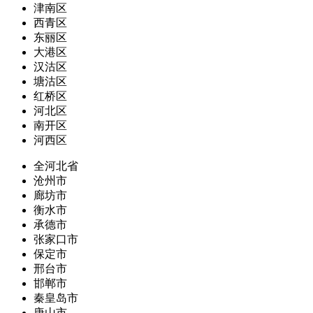
津南区
西青区
东丽区
大港区
汉沽区
塘沽区
红桥区
河北区
南开区
河西区
全河北省
沧州市
廊坊市
衡水市
承德市
张家口市
保定市
邢台市
邯郸市
秦皇岛市
唐山市