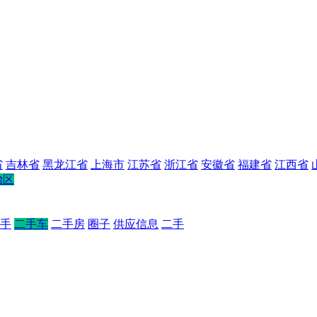
省
吉林省
黑龙江省
上海市
江苏省
浙江省
安徽省
福建省
江西省
治区
手
二手车
二手房
圈子
供应信息
二手