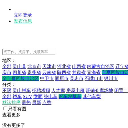
立即登录
发布信息
地区：
全部
灵山县
北京市
天津市
河北省
山西省
内蒙古自治区
辽宁
庆市
四川省
贵州省
云南省
陕西省
甘肃省
青海省
宁夏回族自
全宁夏回族自治区
中卫市
固原市
吴忠市
石嘴山市
银川市
分类：
不限
灵山拼车
招聘求职
人才库
房屋出租
旺铺仓库场地
闲置二
全部
轿车
SUV
微面
纯电车
货车农机车
其他车型
默认排序
最热
最新
点赞
只看有图
查看更多
没有更多了