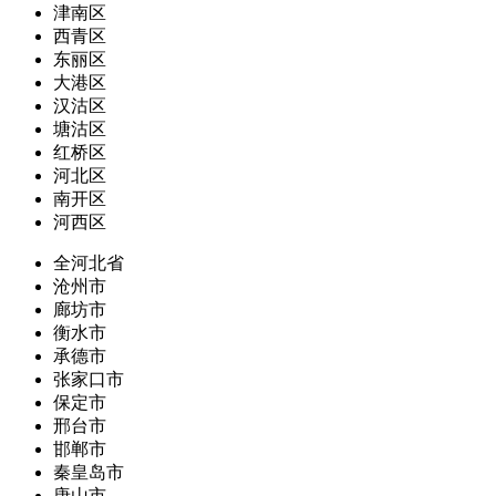
津南区
西青区
东丽区
大港区
汉沽区
塘沽区
红桥区
河北区
南开区
河西区
全河北省
沧州市
廊坊市
衡水市
承德市
张家口市
保定市
邢台市
邯郸市
秦皇岛市
唐山市