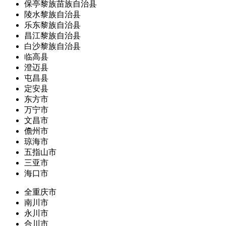
保亭黎族苗族自治县
陵水黎族自治县
乐东黎族自治县
昌江黎族自治县
白沙黎族自治县
临高县
澄迈县
屯昌县
定安县
东方市
万宁市
文昌市
儋州市
琼海市
五指山市
三亚市
海口市
全重庆市
南川市
永川市
合川市