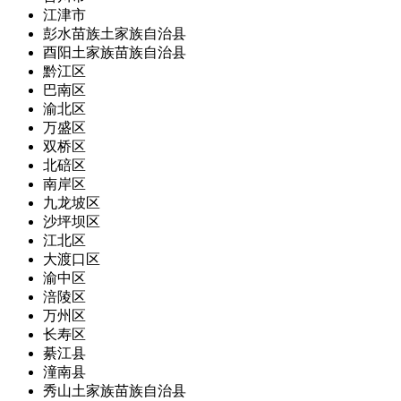
江津市
彭水苗族土家族自治县
酉阳土家族苗族自治县
黔江区
巴南区
渝北区
万盛区
双桥区
北碚区
南岸区
九龙坡区
沙坪坝区
江北区
大渡口区
渝中区
涪陵区
万州区
长寿区
綦江县
潼南县
秀山土家族苗族自治县