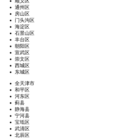
顺义区
通州区
房山区
门头沟区
海淀区
石景山区
丰台区
朝阳区
宣武区
崇文区
西城区
东城区
全天津市
和平区
河东区
蓟县
静海县
宁河县
宝坻区
武清区
北辰区