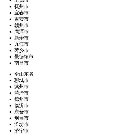
上饶市
抚州市
宜春市
吉安市
赣州市
鹰潭市
新余市
九江市
萍乡市
景德镇市
南昌市
全山东省
聊城市
滨州市
菏泽市
德州市
临沂市
东营市
烟台市
潍坊市
济宁市