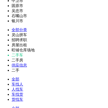
中卫市
固原市
吴忠市
石嘴山市
银川市
全部分类
灵山拼车
招聘求职
房屋出租
旺铺仓库场地
二手车
二手房
供应信息
二手
全部
车找人
人找车
车找货
货找车