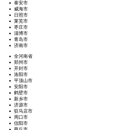
泰安市
威海市
日照市
莱芜市
枣庄市
淄博市
青岛市
济南市
全河南省
郑州市
开封市
洛阳市
平顶山市
安阳市
鹤壁市
新乡市
济源市
驻马店市
周口市
信阳市
商丘市