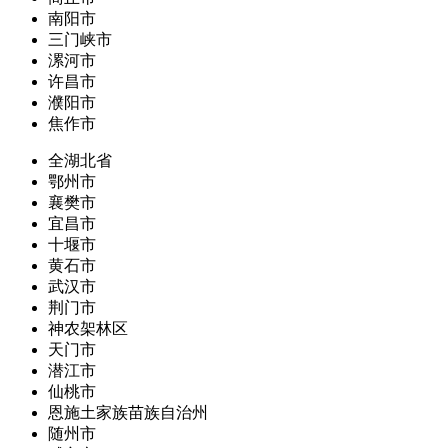
南阳市
三门峡市
漯河市
许昌市
濮阳市
焦作市
全湖北省
鄂州市
襄樊市
宜昌市
十堰市
黄石市
武汉市
荆门市
神农架林区
天门市
潜江市
仙桃市
恩施土家族苗族自治州
随州市