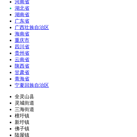
河南省
湖北省
湖南省
广东省
广西壮族自治区
海南省
重庆市
四川省
贵州省
云南省
陕西省
甘肃省
青海省
宁夏回族自治区
全灵山县
灵城街道
三海街道
檀圩镇
新圩镇
佛子镇
陆屋镇