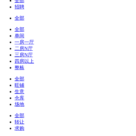
全部
招聘
全部
全部
单间
一房一厅
二房N厅
三房N厅
四房以上
整栋
全部
旺铺
生意
仓库
场地
全部
转让
求购