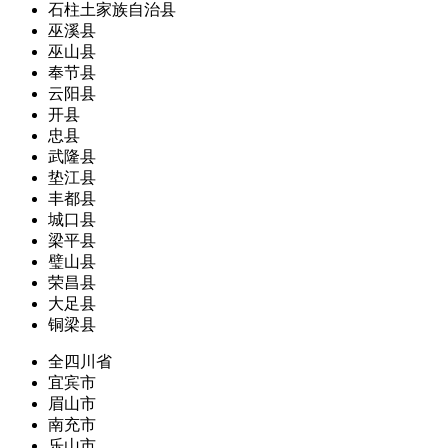
石柱土家族自治县
巫溪县
巫山县
奉节县
云阳县
开县
忠县
武隆县
垫江县
丰都县
城口县
梁平县
璧山县
荣昌县
大足县
铜梁县
全四川省
宜宾市
眉山市
南充市
乐山市