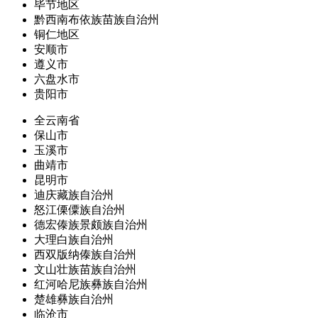
毕节地区
黔西南布依族苗族自治州
铜仁地区
安顺市
遵义市
六盘水市
贵阳市
全云南省
保山市
玉溪市
曲靖市
昆明市
迪庆藏族自治州
怒江傈僳族自治州
德宏傣族景颇族自治州
大理白族自治州
西双版纳傣族自治州
文山壮族苗族自治州
红河哈尼族彝族自治州
楚雄彝族自治州
临沧市