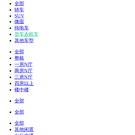
全部
轿车
SUV
微面
纯电车
货车农机车
其他车型
全部
整栋
一房N厅
两房N厅
三房N厅
四房以上
楼中楼
全部
全部
全部
其他闲置