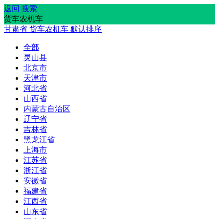
返回
搜索
货车农机车
甘肃省
货车农机车
默认排序
全部
灵山县
北京市
天津市
河北省
山西省
内蒙古自治区
辽宁省
吉林省
黑龙江省
上海市
江苏省
浙江省
安徽省
福建省
江西省
山东省