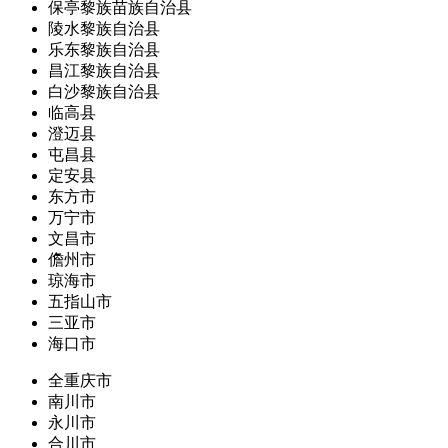
保亭黎族苗族自治县
陵水黎族自治县
乐东黎族自治县
昌江黎族自治县
白沙黎族自治县
临高县
澄迈县
屯昌县
定安县
东方市
万宁市
文昌市
儋州市
琼海市
五指山市
三亚市
海口市
全重庆市
南川市
永川市
合川市