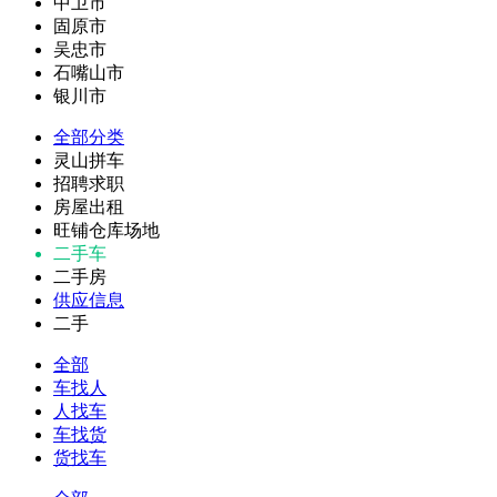
中卫市
固原市
吴忠市
石嘴山市
银川市
全部分类
灵山拼车
招聘求职
房屋出租
旺铺仓库场地
二手车
二手房
供应信息
二手
全部
车找人
人找车
车找货
货找车