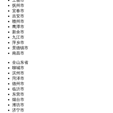
上饶市
抚州市
宜春市
吉安市
赣州市
鹰潭市
新余市
九江市
萍乡市
景德镇市
南昌市
全山东省
聊城市
滨州市
菏泽市
德州市
临沂市
东营市
烟台市
潍坊市
济宁市