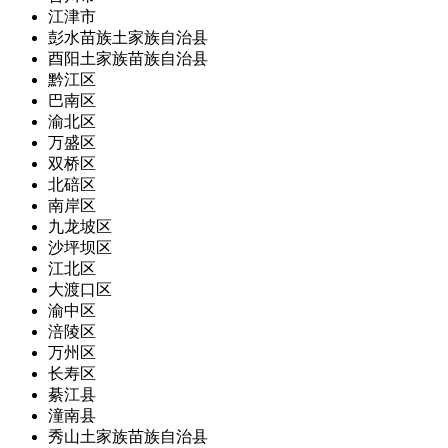
江津市
彭水苗族土家族自治县
酉阳土家族苗族自治县
黔江区
巴南区
渝北区
万盛区
双桥区
北碚区
南岸区
九龙坡区
沙坪坝区
江北区
大渡口区
渝中区
涪陵区
万州区
长寿区
綦江县
潼南县
秀山土家族苗族自治县