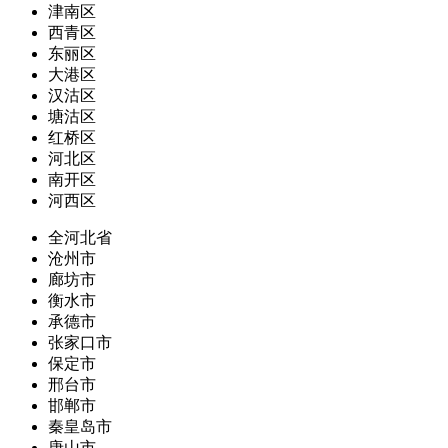
津南区
西青区
东丽区
大港区
汉沽区
塘沽区
红桥区
河北区
南开区
河西区
全河北省
沧州市
廊坊市
衡水市
承德市
张家口市
保定市
邢台市
邯郸市
秦皇岛市
唐山市