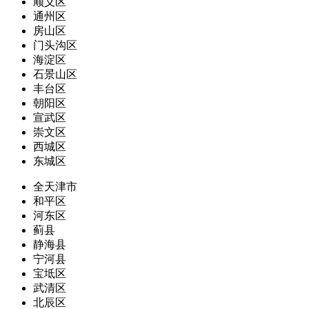
顺义区
通州区
房山区
门头沟区
海淀区
石景山区
丰台区
朝阳区
宣武区
崇文区
西城区
东城区
全天津市
和平区
河东区
蓟县
静海县
宁河县
宝坻区
武清区
北辰区