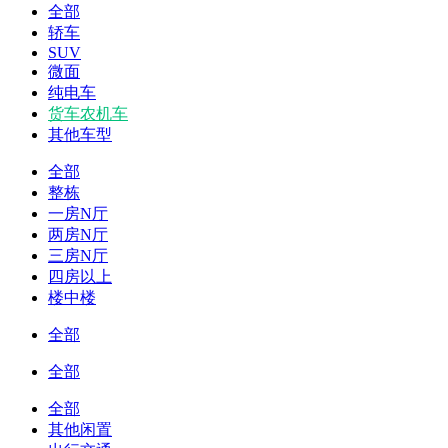
全部
轿车
SUV
微面
纯电车
货车农机车
其他车型
全部
整栋
一房N厅
两房N厅
三房N厅
四房以上
楼中楼
全部
全部
全部
其他闲置