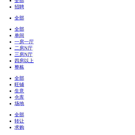
全部
招聘
全部
全部
单间
一房一厅
二房N厅
三房N厅
四房以上
整栋
全部
旺铺
生意
仓库
场地
全部
转让
求购