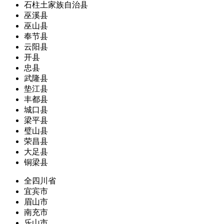
石柱土家族自治县
巫溪县
巫山县
奉节县
云阳县
开县
忠县
武隆县
垫江县
丰都县
城口县
梁平县
璧山县
荣昌县
大足县
铜梁县
全四川省
宜宾市
眉山市
南充市
乐山市