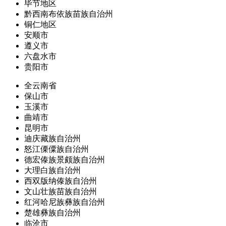
毕节地区
黔西南布依族苗族自治州
铜仁地区
安顺市
遵义市
六盘水市
贵阳市
全云南省
保山市
玉溪市
曲靖市
昆明市
迪庆藏族自治州
怒江傈僳族自治州
德宏傣族景颇族自治州
大理白族自治州
西双版纳傣族自治州
文山壮族苗族自治州
红河哈尼族彝族自治州
楚雄彝族自治州
临沧市