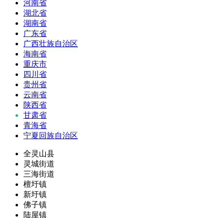
河南省
湖北省
湖南省
广东省
广西壮族自治区
海南省
重庆市
四川省
贵州省
云南省
陕西省
甘肃省
青海省
宁夏回族自治区
全灵山县
灵城街道
三海街道
檀圩镇
新圩镇
佛子镇
陆屋镇