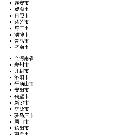
泰安市
威海市
日照市
莱芜市
枣庄市
淄博市
青岛市
济南市
全河南省
郑州市
开封市
洛阳市
平顶山市
安阳市
鹤壁市
新乡市
济源市
驻马店市
周口市
信阳市
商丘市