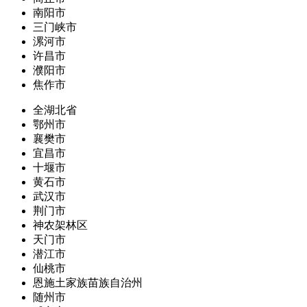
南阳市
三门峡市
漯河市
许昌市
濮阳市
焦作市
全湖北省
鄂州市
襄樊市
宜昌市
十堰市
黄石市
武汉市
荆门市
神农架林区
天门市
潜江市
仙桃市
恩施土家族苗族自治州
随州市