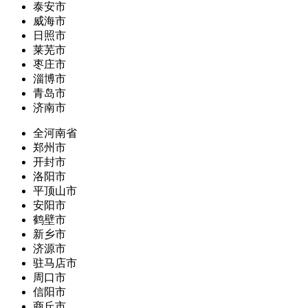
泰安市
威海市
日照市
莱芜市
枣庄市
淄博市
青岛市
济南市
全河南省
郑州市
开封市
洛阳市
平顶山市
安阳市
鹤壁市
新乡市
济源市
驻马店市
周口市
信阳市
商丘市