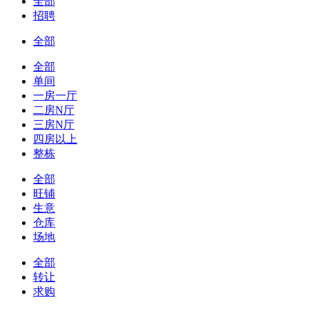
全部
招聘
全部
全部
单间
一房一厅
二房N厅
三房N厅
四房以上
整栋
全部
旺铺
生意
仓库
场地
全部
转让
求购