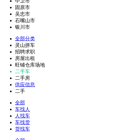
中卫市
固原市
吴忠市
石嘴山市
银川市
全部分类
灵山拼车
招聘求职
房屋出租
旺铺仓库场地
二手车
二手房
供应信息
二手
全部
车找人
人找车
车找货
货找车