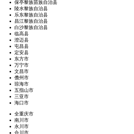
保亭黎族苗族自治县
陵水黎族自治县
乐东黎族自治县
昌江黎族自治县
白沙黎族自治县
临高县
澄迈县
屯昌县
定安县
东方市
万宁市
文昌市
儋州市
琼海市
五指山市
三亚市
海口市
全重庆市
南川市
永川市
合川市