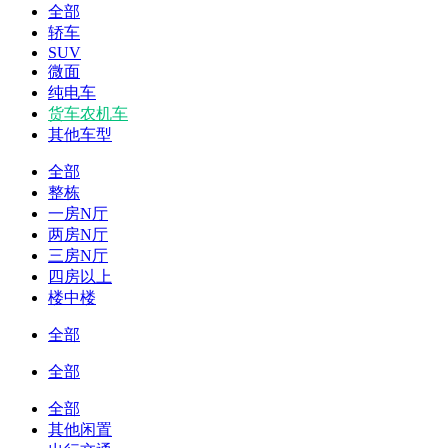
全部
轿车
SUV
微面
纯电车
货车农机车
其他车型
全部
整栋
一房N厅
两房N厅
三房N厅
四房以上
楼中楼
全部
全部
全部
其他闲置