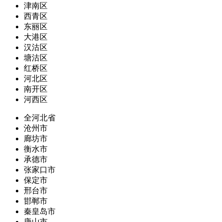
津南区
西青区
东丽区
大港区
汉沽区
塘沽区
红桥区
河北区
南开区
河西区
全河北省
沧州市
廊坊市
衡水市
承德市
张家口市
保定市
邢台市
邯郸市
秦皇岛市
唐山市