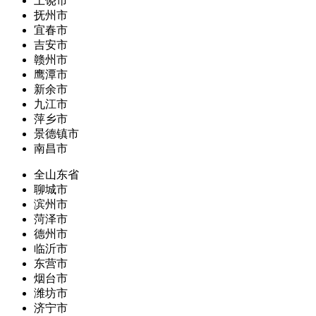
上饶市
抚州市
宜春市
吉安市
赣州市
鹰潭市
新余市
九江市
萍乡市
景德镇市
南昌市
全山东省
聊城市
滨州市
菏泽市
德州市
临沂市
东营市
烟台市
潍坊市
济宁市