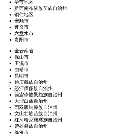
毕节地区
黔西南布依族苗族自治州
铜仁地区
安顺市
遵义市
六盘水市
贵阳市
全云南省
保山市
玉溪市
曲靖市
昆明市
迪庆藏族自治州
怒江傈僳族自治州
德宏傣族景颇族自治州
大理白族自治州
西双版纳傣族自治州
文山壮族苗族自治州
红河哈尼族彝族自治州
楚雄彝族自治州
临沧市