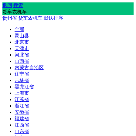
返回
搜索
货车农机车
贵州省
货车农机车
默认排序
全部
灵山县
北京市
天津市
河北省
山西省
内蒙古自治区
辽宁省
吉林省
黑龙江省
上海市
江苏省
浙江省
安徽省
福建省
江西省
山东省