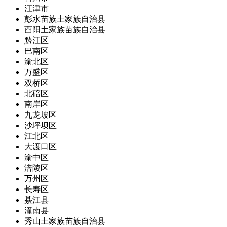
江津市
彭水苗族土家族自治县
酉阳土家族苗族自治县
黔江区
巴南区
渝北区
万盛区
双桥区
北碚区
南岸区
九龙坡区
沙坪坝区
江北区
大渡口区
渝中区
涪陵区
万州区
长寿区
綦江县
潼南县
秀山土家族苗族自治县