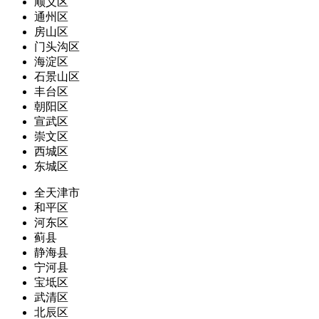
顺义区
通州区
房山区
门头沟区
海淀区
石景山区
丰台区
朝阳区
宣武区
崇文区
西城区
东城区
全天津市
和平区
河东区
蓟县
静海县
宁河县
宝坻区
武清区
北辰区