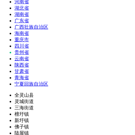
河南省
湖北省
湖南省
广东省
广西壮族自治区
海南省
重庆市
四川省
贵州省
云南省
陕西省
甘肃省
青海省
宁夏回族自治区
全灵山县
灵城街道
三海街道
檀圩镇
新圩镇
佛子镇
陆屋镇