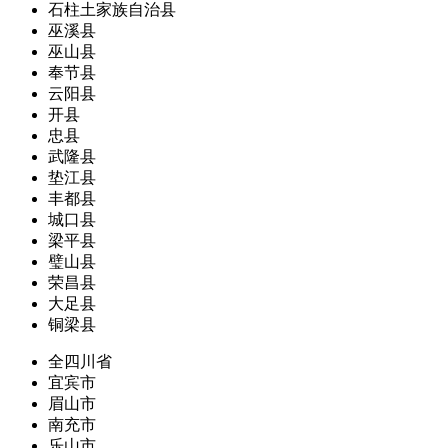
石柱土家族自治县
巫溪县
巫山县
奉节县
云阳县
开县
忠县
武隆县
垫江县
丰都县
城口县
梁平县
璧山县
荣昌县
大足县
铜梁县
全四川省
宜宾市
眉山市
南充市
乐山市