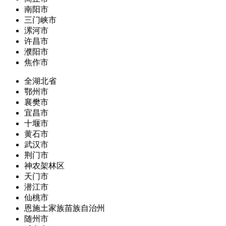
南阳市
三门峡市
漯河市
许昌市
濮阳市
焦作市
全湖北省
鄂州市
襄樊市
宜昌市
十堰市
黄石市
武汉市
荆门市
神农架林区
天门市
潜江市
仙桃市
恩施土家族苗族自治州
随州市