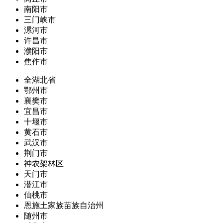
南阳市
三门峡市
漯河市
许昌市
濮阳市
焦作市
全湖北省
鄂州市
襄樊市
宜昌市
十堰市
黄石市
武汉市
荆门市
神农架林区
天门市
潜江市
仙桃市
恩施土家族苗族自治州
随州市