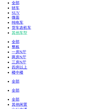
全部
轿车
SUV
微面
纯电车
货车农机车
其他车型
全部
整栋
一房N厅
两房N厅
三房N厅
四房以上
楼中楼
全部
全部
全部
其他闲置