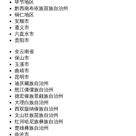
毕节地区
黔西南布依族苗族自治州
铜仁地区
安顺市
遵义市
六盘水市
贵阳市
全云南省
保山市
玉溪市
曲靖市
昆明市
迪庆藏族自治州
怒江傈僳族自治州
德宏傣族景颇族自治州
大理白族自治州
西双版纳傣族自治州
文山壮族苗族自治州
红河哈尼族彝族自治州
楚雄彝族自治州
临沧市