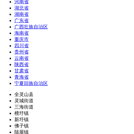
河南省
湖北省
湖南省
广东省
广西壮族自治区
海南省
重庆市
四川省
贵州省
云南省
陕西省
甘肃省
青海省
宁夏回族自治区
全灵山县
灵城街道
三海街道
檀圩镇
新圩镇
佛子镇
陆屋镇