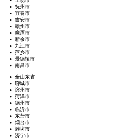
上饶市
抚州市
宜春市
吉安市
赣州市
鹰潭市
新余市
九江市
萍乡市
景德镇市
南昌市
全山东省
聊城市
滨州市
菏泽市
德州市
临沂市
东营市
烟台市
潍坊市
济宁市