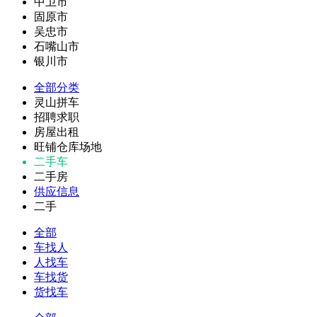
中卫市
固原市
吴忠市
石嘴山市
银川市
全部分类
灵山拼车
招聘求职
房屋出租
旺铺仓库场地
二手车
二手房
供应信息
二手
全部
车找人
人找车
车找货
货找车