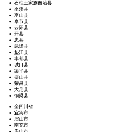
石柱土家族自治县
巫溪县
巫山县
奉节县
云阳县
开县
忠县
武隆县
垫江县
丰都县
城口县
梁平县
璧山县
荣昌县
大足县
铜梁县
全四川省
宜宾市
眉山市
南充市
乐山市