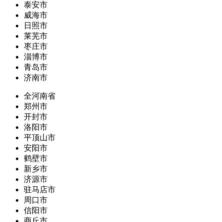
泰安市
威海市
日照市
莱芜市
枣庄市
淄博市
青岛市
济南市
全河南省
郑州市
开封市
洛阳市
平顶山市
安阳市
鹤壁市
新乡市
济源市
驻马店市
周口市
信阳市
商丘市