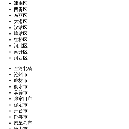
津南区
西青区
东丽区
大港区
汉沽区
塘沽区
红桥区
河北区
南开区
河西区
全河北省
沧州市
廊坊市
衡水市
承德市
张家口市
保定市
邢台市
邯郸市
秦皇岛市
唐山市