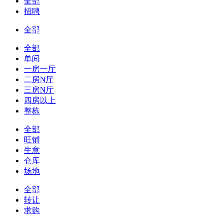
全部
招聘
全部
全部
单间
一房一厅
二房N厅
三房N厅
四房以上
整栋
全部
旺铺
生意
仓库
场地
全部
转让
求购