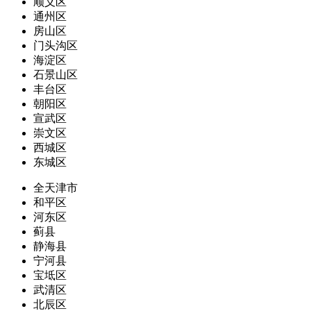
顺义区
通州区
房山区
门头沟区
海淀区
石景山区
丰台区
朝阳区
宣武区
崇文区
西城区
东城区
全天津市
和平区
河东区
蓟县
静海县
宁河县
宝坻区
武清区
北辰区