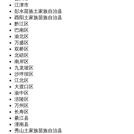
江津市
彭水苗族土家族自治县
酉阳土家族苗族自治县
黔江区
巴南区
渝北区
万盛区
双桥区
北碚区
南岸区
九龙坡区
沙坪坝区
江北区
大渡口区
渝中区
涪陵区
万州区
长寿区
綦江县
潼南县
秀山土家族苗族自治县