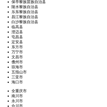
保亭黎族苗族自治县
陵水黎族自治县
乐东黎族自治县
昌江黎族自治县
白沙黎族自治县
临高县
澄迈县
屯昌县
定安县
东方市
万宁市
文昌市
儋州市
琼海市
五指山市
三亚市
海口市
全重庆市
南川市
永川市
合川市