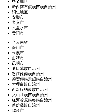
毕节地区
黔西南布依族苗族自治州
铜仁地区
安顺市
遵义市
六盘水市
贵阳市
全云南省
保山市
玉溪市
曲靖市
昆明市
迪庆藏族自治州
怒江傈僳族自治州
德宏傣族景颇族自治州
大理白族自治州
西双版纳傣族自治州
文山壮族苗族自治州
红河哈尼族彝族自治州
楚雄彝族自治州
临沧市