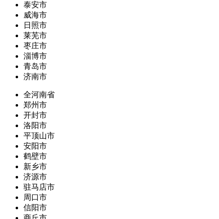
泰安市
威海市
日照市
莱芜市
枣庄市
淄博市
青岛市
济南市
全河南省
郑州市
开封市
洛阳市
平顶山市
安阳市
鹤壁市
新乡市
济源市
驻马店市
周口市
信阳市
商丘市