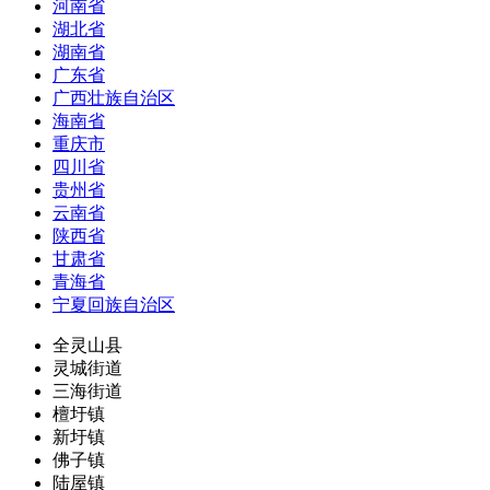
河南省
湖北省
湖南省
广东省
广西壮族自治区
海南省
重庆市
四川省
贵州省
云南省
陕西省
甘肃省
青海省
宁夏回族自治区
全灵山县
灵城街道
三海街道
檀圩镇
新圩镇
佛子镇
陆屋镇