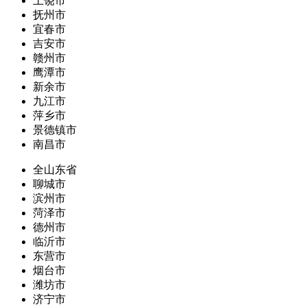
上饶市
抚州市
宜春市
吉安市
赣州市
鹰潭市
新余市
九江市
萍乡市
景德镇市
南昌市
全山东省
聊城市
滨州市
菏泽市
德州市
临沂市
东营市
烟台市
潍坊市
济宁市