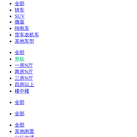
全部
轿车
SUV
微面
纯电车
货车农机车
其他车型
全部
整栋
一房N厅
两房N厅
三房N厅
四房以上
楼中楼
全部
全部
全部
其他闲置