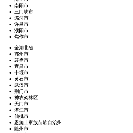
南阳市
三门峡市
漯河市
许昌市
濮阳市
焦作市
全湖北省
鄂州市
襄樊市
宜昌市
十堰市
黄石市
武汉市
荆门市
神农架林区
天门市
潜江市
仙桃市
恩施土家族苗族自治州
随州市