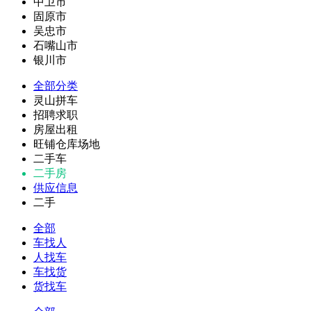
中卫市
固原市
吴忠市
石嘴山市
银川市
全部分类
灵山拼车
招聘求职
房屋出租
旺铺仓库场地
二手车
二手房
供应信息
二手
全部
车找人
人找车
车找货
货找车