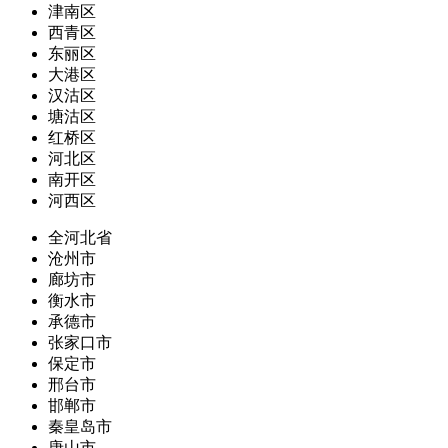
津南区
西青区
东丽区
大港区
汉沽区
塘沽区
红桥区
河北区
南开区
河西区
全河北省
沧州市
廊坊市
衡水市
承德市
张家口市
保定市
邢台市
邯郸市
秦皇岛市
唐山市