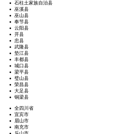
石柱土家族自治县
巫溪县
巫山县
奉节县
云阳县
开县
忠县
武隆县
垫江县
丰都县
城口县
梁平县
璧山县
荣昌县
大足县
铜梁县
全四川省
宜宾市
眉山市
南充市
乐山市