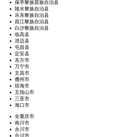
保亭黎族苗族自治县
陵水黎族自治县
乐东黎族自治县
昌江黎族自治县
白沙黎族自治县
临高县
澄迈县
屯昌县
定安县
东方市
万宁市
文昌市
儋州市
琼海市
五指山市
三亚市
海口市
全重庆市
南川市
永川市
合川市