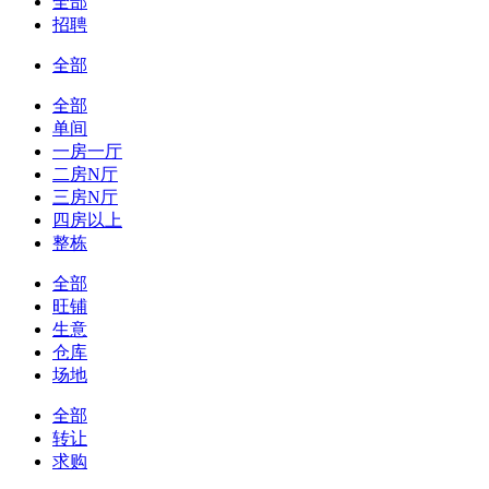
全部
招聘
全部
全部
单间
一房一厅
二房N厅
三房N厅
四房以上
整栋
全部
旺铺
生意
仓库
场地
全部
转让
求购