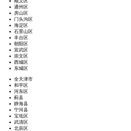
顺义区
通州区
房山区
门头沟区
海淀区
石景山区
丰台区
朝阳区
宣武区
崇文区
西城区
东城区
全天津市
和平区
河东区
蓟县
静海县
宁河县
宝坻区
武清区
北辰区