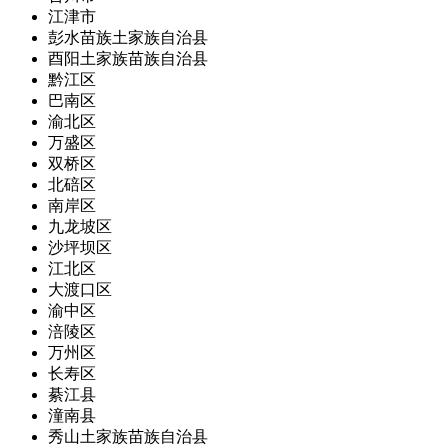
江津市
彭水苗族土家族自治县
酉阳土家族苗族自治县
黔江区
巴南区
渝北区
万盛区
双桥区
北碚区
南岸区
九龙坡区
沙坪坝区
江北区
大渡口区
渝中区
涪陵区
万州区
长寿区
綦江县
潼南县
秀山土家族苗族自治县