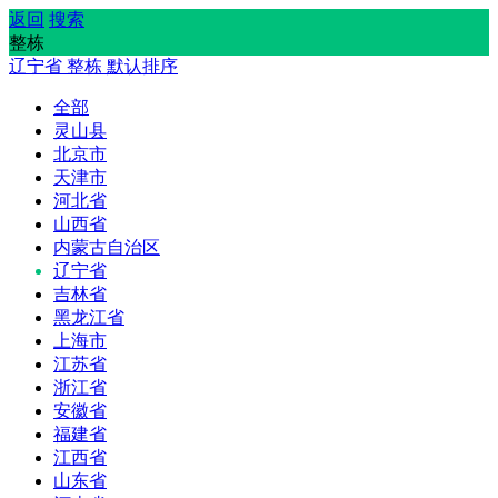
返回
搜索
整栋
辽宁省
整栋
默认排序
全部
灵山县
北京市
天津市
河北省
山西省
内蒙古自治区
辽宁省
吉林省
黑龙江省
上海市
江苏省
浙江省
安徽省
福建省
江西省
山东省