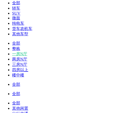
全部
轿车
SUV
微面
纯电车
货车农机车
其他车型
全部
整栋
一房N厅
两房N厅
三房N厅
四房以上
楼中楼
全部
全部
全部
其他闲置