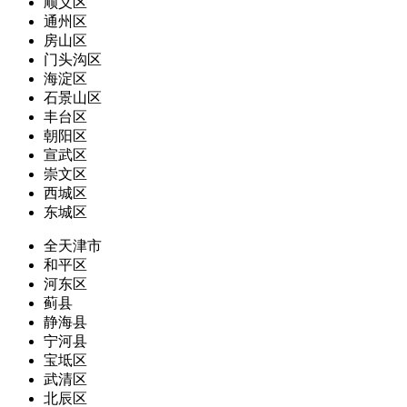
顺义区
通州区
房山区
门头沟区
海淀区
石景山区
丰台区
朝阳区
宣武区
崇文区
西城区
东城区
全天津市
和平区
河东区
蓟县
静海县
宁河县
宝坻区
武清区
北辰区