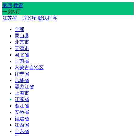
返回
搜索
一房N厅
江苏省
一房N厅
默认排序
全部
灵山县
北京市
天津市
河北省
山西省
内蒙古自治区
辽宁省
吉林省
黑龙江省
上海市
江苏省
浙江省
安徽省
福建省
江西省
山东省