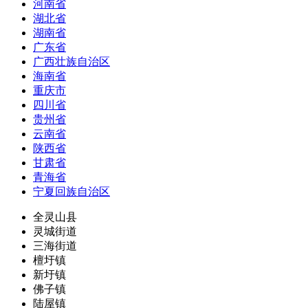
河南省
湖北省
湖南省
广东省
广西壮族自治区
海南省
重庆市
四川省
贵州省
云南省
陕西省
甘肃省
青海省
宁夏回族自治区
全灵山县
灵城街道
三海街道
檀圩镇
新圩镇
佛子镇
陆屋镇