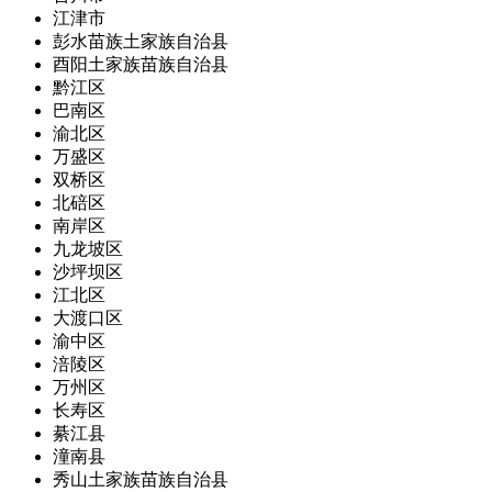
江津市
彭水苗族土家族自治县
酉阳土家族苗族自治县
黔江区
巴南区
渝北区
万盛区
双桥区
北碚区
南岸区
九龙坡区
沙坪坝区
江北区
大渡口区
渝中区
涪陵区
万州区
长寿区
綦江县
潼南县
秀山土家族苗族自治县