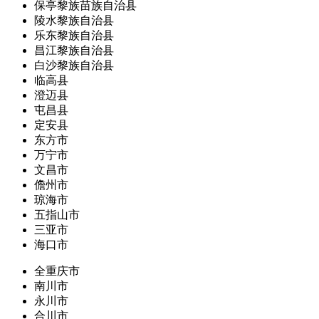
保亭黎族苗族自治县
陵水黎族自治县
乐东黎族自治县
昌江黎族自治县
白沙黎族自治县
临高县
澄迈县
屯昌县
定安县
东方市
万宁市
文昌市
儋州市
琼海市
五指山市
三亚市
海口市
全重庆市
南川市
永川市
合川市