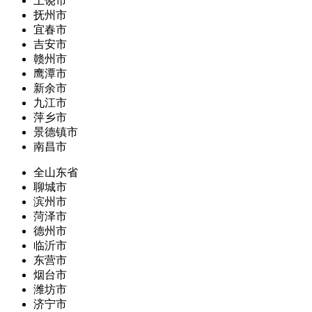
上饶市
抚州市
宜春市
吉安市
赣州市
鹰潭市
新余市
九江市
萍乡市
景德镇市
南昌市
全山东省
聊城市
滨州市
菏泽市
德州市
临沂市
东营市
烟台市
潍坊市
济宁市