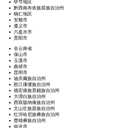
毕节地区
黔西南布依族苗族自治州
铜仁地区
安顺市
遵义市
六盘水市
贵阳市
全云南省
保山市
玉溪市
曲靖市
昆明市
迪庆藏族自治州
怒江傈僳族自治州
德宏傣族景颇族自治州
大理白族自治州
西双版纳傣族自治州
文山壮族苗族自治州
红河哈尼族彝族自治州
楚雄彝族自治州
临沧市