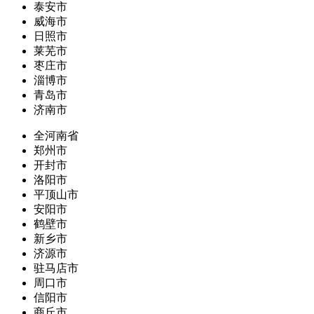
泰安市
威海市
日照市
莱芜市
枣庄市
淄博市
青岛市
济南市
全河南省
郑州市
开封市
洛阳市
平顶山市
安阳市
鹤壁市
新乡市
济源市
驻马店市
周口市
信阳市
商丘市