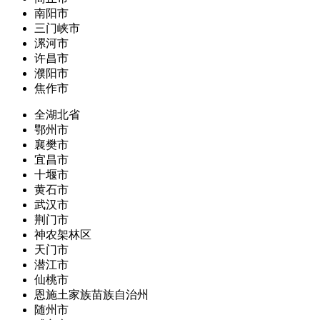
南阳市
三门峡市
漯河市
许昌市
濮阳市
焦作市
全湖北省
鄂州市
襄樊市
宜昌市
十堰市
黄石市
武汉市
荆门市
神农架林区
天门市
潜江市
仙桃市
恩施土家族苗族自治州
随州市