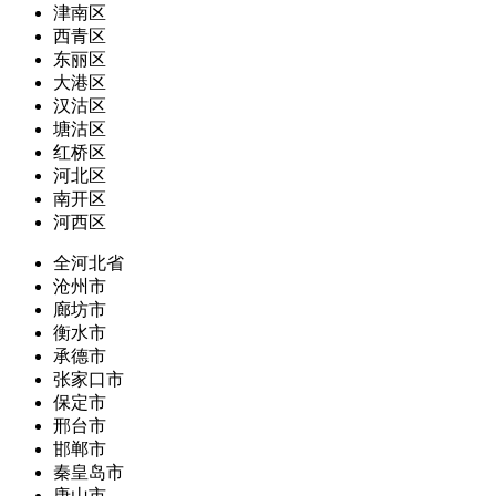
津南区
西青区
东丽区
大港区
汉沽区
塘沽区
红桥区
河北区
南开区
河西区
全河北省
沧州市
廊坊市
衡水市
承德市
张家口市
保定市
邢台市
邯郸市
秦皇岛市
唐山市