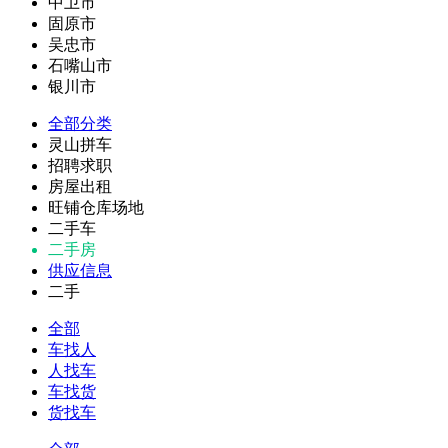
中卫市
固原市
吴忠市
石嘴山市
银川市
全部分类
灵山拼车
招聘求职
房屋出租
旺铺仓库场地
二手车
二手房
供应信息
二手
全部
车找人
人找车
车找货
货找车