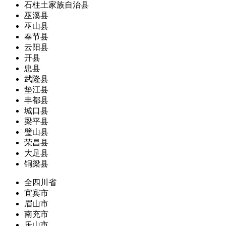
石柱土家族自治县
巫溪县
巫山县
奉节县
云阳县
开县
忠县
武隆县
垫江县
丰都县
城口县
梁平县
璧山县
荣昌县
大足县
铜梁县
全四川省
宜宾市
眉山市
南充市
乐山市