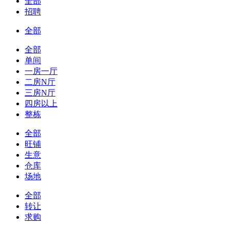
全部
招聘
全部
全部
单间
一房一厅
二房N厅
三房N厅
四房以上
整栋
全部
旺铺
生意
仓库
场地
全部
转让
求购