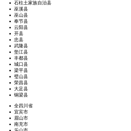
石柱土家族自治县
巫溪县
巫山县
奉节县
云阳县
开县
忠县
武隆县
垫江县
丰都县
城口县
梁平县
璧山县
荣昌县
大足县
铜梁县
全四川省
宜宾市
眉山市
南充市
乐山市