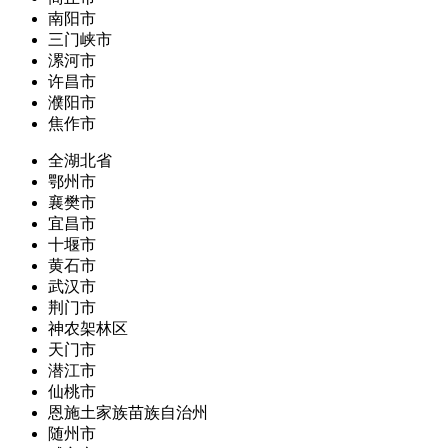
南阳市
三门峡市
漯河市
许昌市
濮阳市
焦作市
全湖北省
鄂州市
襄樊市
宜昌市
十堰市
黄石市
武汉市
荆门市
神农架林区
天门市
潜江市
仙桃市
恩施土家族苗族自治州
随州市