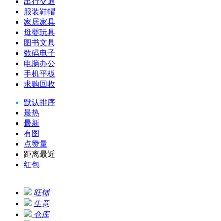
出行交通
服装鞋帽
家居家具
母婴玩具
图书文具
数码电子
电脑办公
手机平板
求购回收
默认排序
最热
最新
有图
点赞量
距离最近
红包
旺铺
生意
仓库