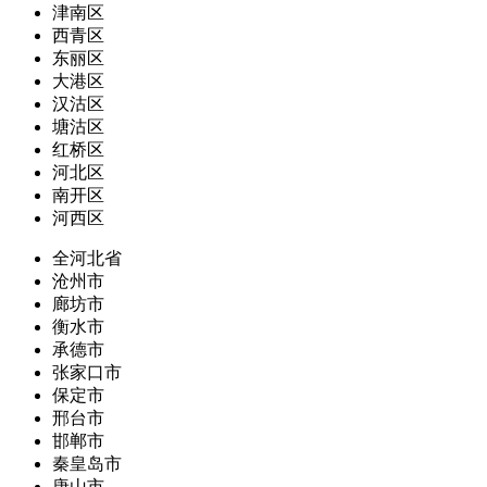
津南区
西青区
东丽区
大港区
汉沽区
塘沽区
红桥区
河北区
南开区
河西区
全河北省
沧州市
廊坊市
衡水市
承德市
张家口市
保定市
邢台市
邯郸市
秦皇岛市
唐山市