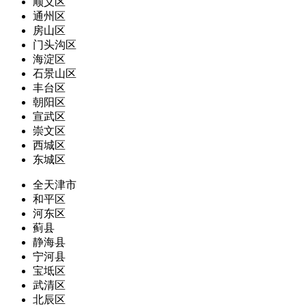
顺义区
通州区
房山区
门头沟区
海淀区
石景山区
丰台区
朝阳区
宣武区
崇文区
西城区
东城区
全天津市
和平区
河东区
蓟县
静海县
宁河县
宝坻区
武清区
北辰区