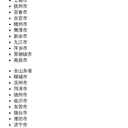
上饶市
抚州市
宜春市
吉安市
赣州市
鹰潭市
新余市
九江市
萍乡市
景德镇市
南昌市
全山东省
聊城市
滨州市
菏泽市
德州市
临沂市
东营市
烟台市
潍坊市
济宁市