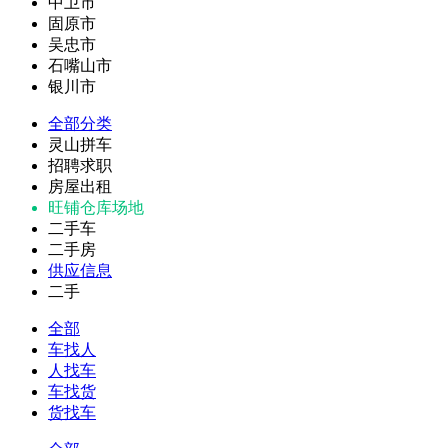
中卫市
固原市
吴忠市
石嘴山市
银川市
全部分类
灵山拼车
招聘求职
房屋出租
旺铺仓库场地
二手车
二手房
供应信息
二手
全部
车找人
人找车
车找货
货找车