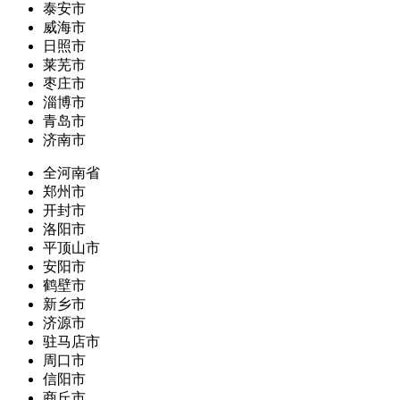
泰安市
威海市
日照市
莱芜市
枣庄市
淄博市
青岛市
济南市
全河南省
郑州市
开封市
洛阳市
平顶山市
安阳市
鹤壁市
新乡市
济源市
驻马店市
周口市
信阳市
商丘市