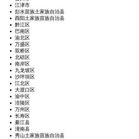
江津市
彭水苗族土家族自治县
酉阳土家族苗族自治县
黔江区
巴南区
渝北区
万盛区
双桥区
北碚区
南岸区
九龙坡区
沙坪坝区
江北区
大渡口区
渝中区
涪陵区
万州区
长寿区
綦江县
潼南县
秀山土家族苗族自治县