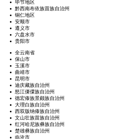
毕节地区
黔西南布依族苗族自治州
铜仁地区
安顺市
遵义市
六盘水市
贵阳市
全云南省
保山市
玉溪市
曲靖市
昆明市
迪庆藏族自治州
怒江傈僳族自治州
德宏傣族景颇族自治州
大理白族自治州
西双版纳傣族自治州
文山壮族苗族自治州
红河哈尼族彝族自治州
楚雄彝族自治州
临沧市