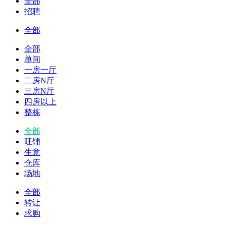
全部
招聘
全部
全部
单间
一房一厅
二房N厅
三房N厅
四房以上
整栋
全部
旺铺
生意
仓库
场地
全部
转让
求购