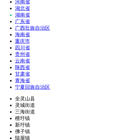
河南省
湖北省
湖南省
广东省
广西壮族自治区
海南省
重庆市
四川省
贵州省
云南省
陕西省
甘肃省
青海省
宁夏回族自治区
全灵山县
灵城街道
三海街道
檀圩镇
新圩镇
佛子镇
陆屋镇