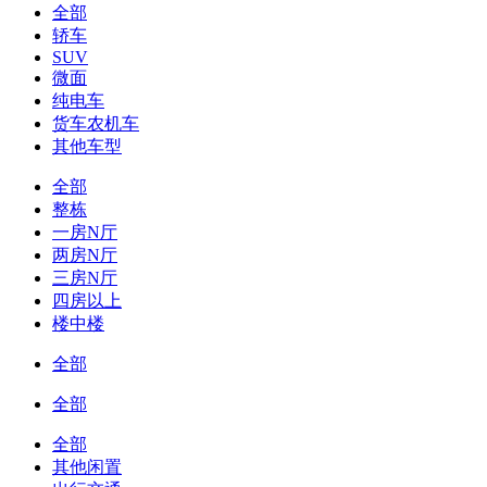
全部
轿车
SUV
微面
纯电车
货车农机车
其他车型
全部
整栋
一房N厅
两房N厅
三房N厅
四房以上
楼中楼
全部
全部
全部
其他闲置