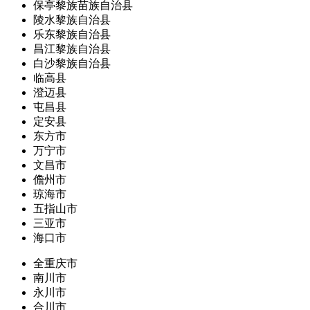
保亭黎族苗族自治县
陵水黎族自治县
乐东黎族自治县
昌江黎族自治县
白沙黎族自治县
临高县
澄迈县
屯昌县
定安县
东方市
万宁市
文昌市
儋州市
琼海市
五指山市
三亚市
海口市
全重庆市
南川市
永川市
合川市