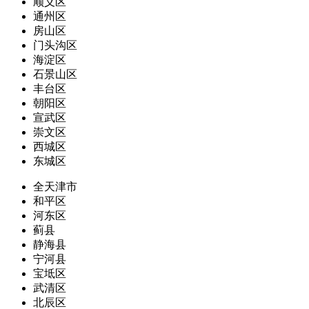
顺义区
通州区
房山区
门头沟区
海淀区
石景山区
丰台区
朝阳区
宣武区
崇文区
西城区
东城区
全天津市
和平区
河东区
蓟县
静海县
宁河县
宝坻区
武清区
北辰区