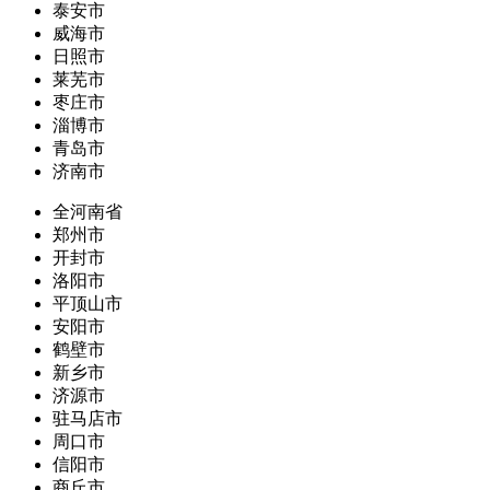
泰安市
威海市
日照市
莱芜市
枣庄市
淄博市
青岛市
济南市
全河南省
郑州市
开封市
洛阳市
平顶山市
安阳市
鹤壁市
新乡市
济源市
驻马店市
周口市
信阳市
商丘市