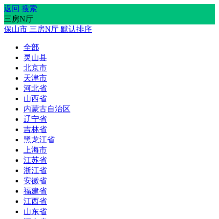
返回
搜索
三房N厅
保山市
三房N厅
默认排序
全部
灵山县
北京市
天津市
河北省
山西省
内蒙古自治区
辽宁省
吉林省
黑龙江省
上海市
江苏省
浙江省
安徽省
福建省
江西省
山东省