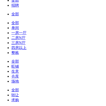
全部
招聘
全部
全部
单间
一房一厅
二房N厅
三房N厅
四房以上
整栋
全部
旺铺
生意
仓库
场地
全部
转让
求购