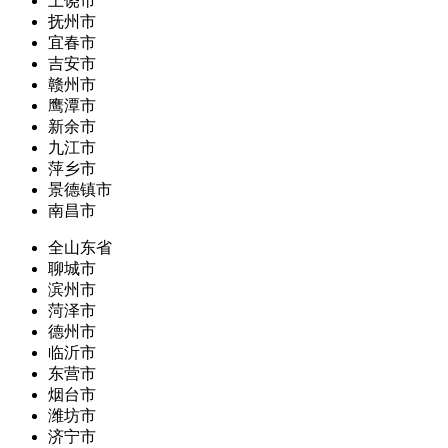
上饶市
抚州市
宜春市
吉安市
赣州市
鹰潭市
新余市
九江市
萍乡市
景德镇市
南昌市
全山东省
聊城市
滨州市
菏泽市
德州市
临沂市
东营市
烟台市
潍坊市
济宁市