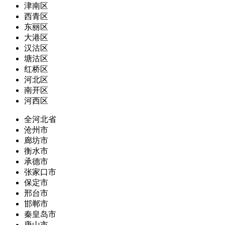
津南区
西青区
东丽区
大港区
汉沽区
塘沽区
红桥区
河北区
南开区
河西区
全河北省
沧州市
廊坊市
衡水市
承德市
张家口市
保定市
邢台市
邯郸市
秦皇岛市
唐山市