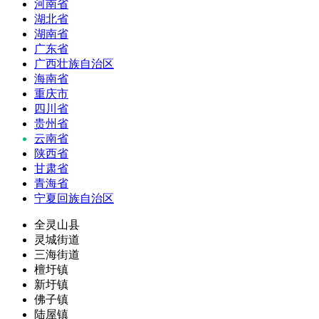
河南省
湖北省
湖南省
广东省
广西壮族自治区
海南省
重庆市
四川省
贵州省
云南省
陕西省
甘肃省
青海省
宁夏回族自治区
全灵山县
灵城街道
三海街道
檀圩镇
新圩镇
佛子镇
陆屋镇