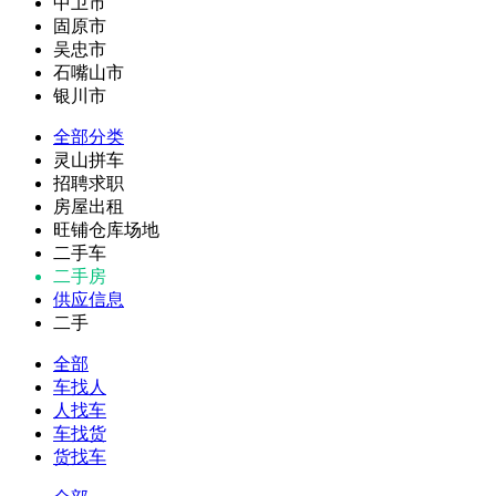
中卫市
固原市
吴忠市
石嘴山市
银川市
全部分类
灵山拼车
招聘求职
房屋出租
旺铺仓库场地
二手车
二手房
供应信息
二手
全部
车找人
人找车
车找货
货找车