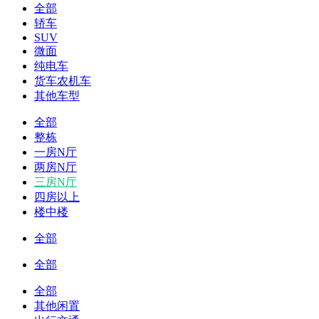
全部
轿车
SUV
微面
纯电车
货车农机车
其他车型
全部
整栋
一房N厅
两房N厅
三房N厅
四房以上
楼中楼
全部
全部
全部
其他闲置