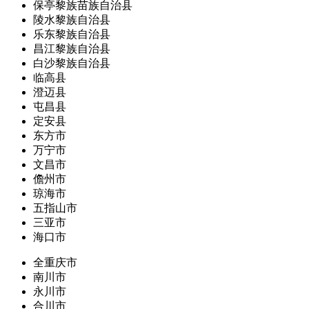
保亭黎族苗族自治县
陵水黎族自治县
乐东黎族自治县
昌江黎族自治县
白沙黎族自治县
临高县
澄迈县
屯昌县
定安县
东方市
万宁市
文昌市
儋州市
琼海市
五指山市
三亚市
海口市
全重庆市
南川市
永川市
合川市