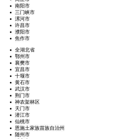
南阳市
三门峡市
漯河市
许昌市
濮阳市
焦作市
全湖北省
鄂州市
襄樊市
宜昌市
十堰市
黄石市
武汉市
荆门市
神农架林区
天门市
潜江市
仙桃市
恩施土家族苗族自治州
随州市