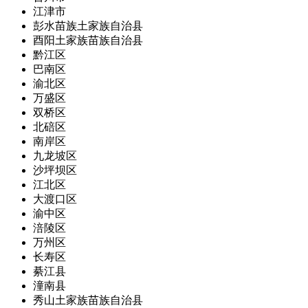
江津市
彭水苗族土家族自治县
酉阳土家族苗族自治县
黔江区
巴南区
渝北区
万盛区
双桥区
北碚区
南岸区
九龙坡区
沙坪坝区
江北区
大渡口区
渝中区
涪陵区
万州区
长寿区
綦江县
潼南县
秀山土家族苗族自治县