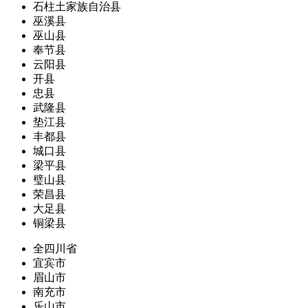
石柱土家族自治县
巫溪县
巫山县
奉节县
云阳县
开县
忠县
武隆县
垫江县
丰都县
城口县
梁平县
璧山县
荣昌县
大足县
铜梁县
全四川省
宜宾市
眉山市
南充市
乐山市