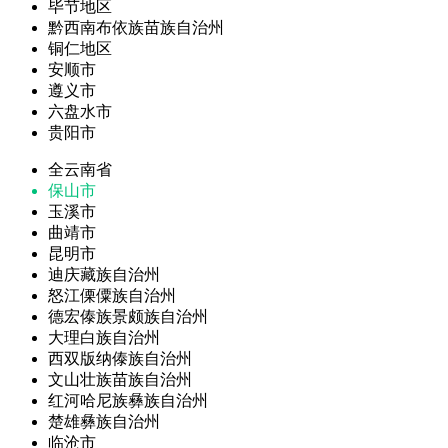
毕节地区
黔西南布依族苗族自治州
铜仁地区
安顺市
遵义市
六盘水市
贵阳市
全云南省
保山市
玉溪市
曲靖市
昆明市
迪庆藏族自治州
怒江傈僳族自治州
德宏傣族景颇族自治州
大理白族自治州
西双版纳傣族自治州
文山壮族苗族自治州
红河哈尼族彝族自治州
楚雄彝族自治州
临沧市