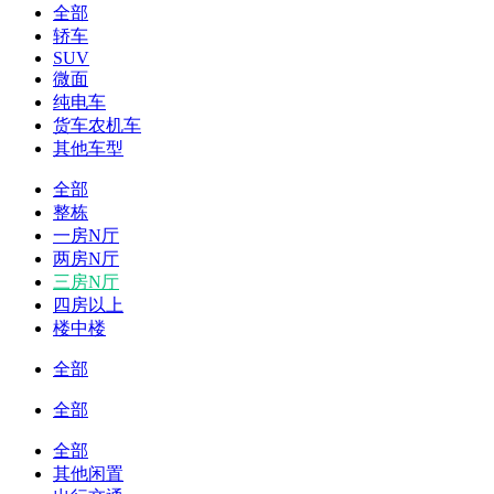
全部
轿车
SUV
微面
纯电车
货车农机车
其他车型
全部
整栋
一房N厅
两房N厅
三房N厅
四房以上
楼中楼
全部
全部
全部
其他闲置