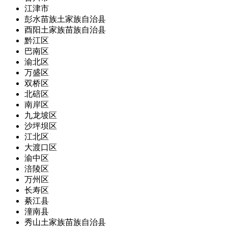
江津市
彭水苗族土家族自治县
酉阳土家族苗族自治县
黔江区
巴南区
渝北区
万盛区
双桥区
北碚区
南岸区
九龙坡区
沙坪坝区
江北区
大渡口区
渝中区
涪陵区
万州区
长寿区
綦江县
潼南县
秀山土家族苗族自治县