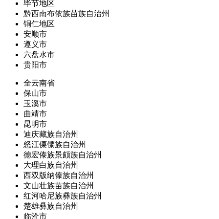
毕节地区
黔西南布依族苗族自治州
铜仁地区
安顺市
遵义市
六盘水市
贵阳市
全云南省
保山市
玉溪市
曲靖市
昆明市
迪庆藏族自治州
怒江傈僳族自治州
德宏傣族景颇族自治州
大理白族自治州
西双版纳傣族自治州
文山壮族苗族自治州
红河哈尼族彝族自治州
楚雄彝族自治州
临沧市