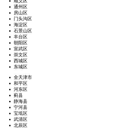
顺义区
通州区
房山区
门头沟区
海淀区
石景山区
丰台区
朝阳区
宣武区
崇文区
西城区
东城区
全天津市
和平区
河东区
蓟县
静海县
宁河县
宝坻区
武清区
北辰区