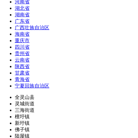
河南省
湖北省
湖南省
广东省
广西壮族自治区
海南省
重庆市
四川省
贵州省
云南省
陕西省
甘肃省
青海省
宁夏回族自治区
全灵山县
灵城街道
三海街道
檀圩镇
新圩镇
佛子镇
陆屋镇