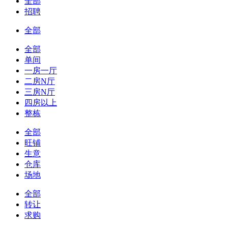
全部
招聘
全部
全部
单间
一房一厅
二房N厅
三房N厅
四房以上
整栋
全部
旺铺
生意
仓库
场地
全部
转让
求购