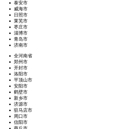
泰安市
威海市
日照市
莱芜市
枣庄市
淄博市
青岛市
济南市
全河南省
郑州市
开封市
洛阳市
平顶山市
安阳市
鹤壁市
新乡市
济源市
驻马店市
周口市
信阳市
商丘市