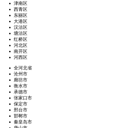
津南区
西青区
东丽区
大港区
汉沽区
塘沽区
红桥区
河北区
南开区
河西区
全河北省
沧州市
廊坊市
衡水市
承德市
张家口市
保定市
邢台市
邯郸市
秦皇岛市
唐山市