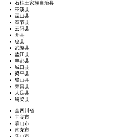
石柱土家族自治县
巫溪县
巫山县
奉节县
云阳县
开县
忠县
武隆县
垫江县
丰都县
城口县
梁平县
璧山县
荣昌县
大足县
铜梁县
全四川省
宜宾市
眉山市
南充市
乐山市