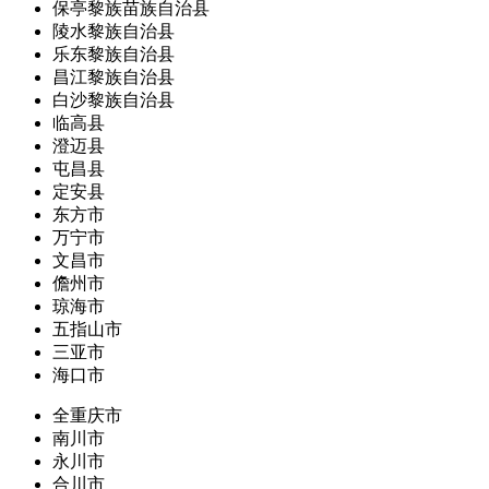
保亭黎族苗族自治县
陵水黎族自治县
乐东黎族自治县
昌江黎族自治县
白沙黎族自治县
临高县
澄迈县
屯昌县
定安县
东方市
万宁市
文昌市
儋州市
琼海市
五指山市
三亚市
海口市
全重庆市
南川市
永川市
合川市