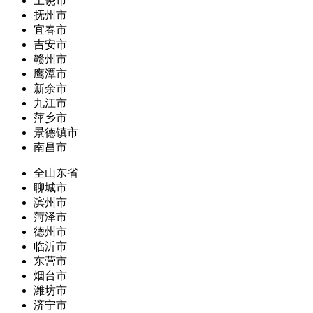
上饶市
抚州市
宜春市
吉安市
赣州市
鹰潭市
新余市
九江市
萍乡市
景德镇市
南昌市
全山东省
聊城市
滨州市
菏泽市
德州市
临沂市
东营市
烟台市
潍坊市
济宁市