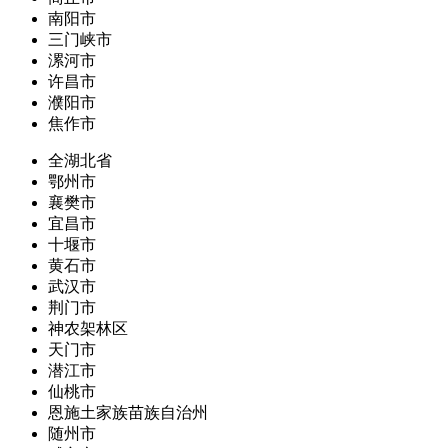
南阳市
三门峡市
漯河市
许昌市
濮阳市
焦作市
全湖北省
鄂州市
襄樊市
宜昌市
十堰市
黄石市
武汉市
荆门市
神农架林区
天门市
潜江市
仙桃市
恩施土家族苗族自治州
随州市