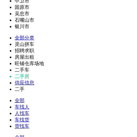
中卫市
固原市
吴忠市
石嘴山市
银川市
全部分类
灵山拼车
招聘求职
房屋出租
旺铺仓库场地
二手车
二手房
供应信息
二手
全部
车找人
人找车
车找货
货找车