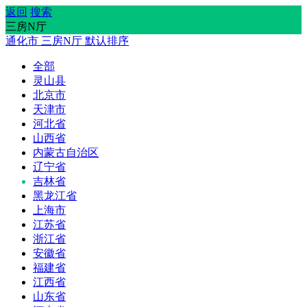
返回
搜索
三房N厅
通化市
三房N厅
默认排序
全部
灵山县
北京市
天津市
河北省
山西省
内蒙古自治区
辽宁省
吉林省
黑龙江省
上海市
江苏省
浙江省
安徽省
福建省
江西省
山东省