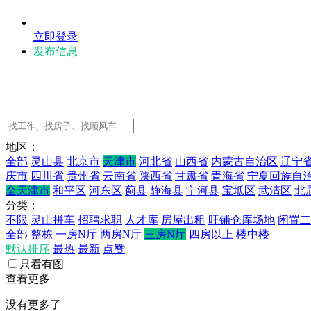
立即登录
发布信息
地区：
全部
灵山县
北京市
天津市
河北省
山西省
内蒙古自治区
辽宁
庆市
四川省
贵州省
云南省
陕西省
甘肃省
青海省
宁夏回族自
全天津市
和平区
河东区
蓟县
静海县
宁河县
宝坻区
武清区
北
分类：
不限
灵山拼车
招聘求职
人才库
房屋出租
旺铺仓库场地
闲置二
全部
整栋
一房N厅
两房N厅
三房N厅
四房以上
楼中楼
默认排序
最热
最新
点赞
只看有图
查看更多
没有更多了