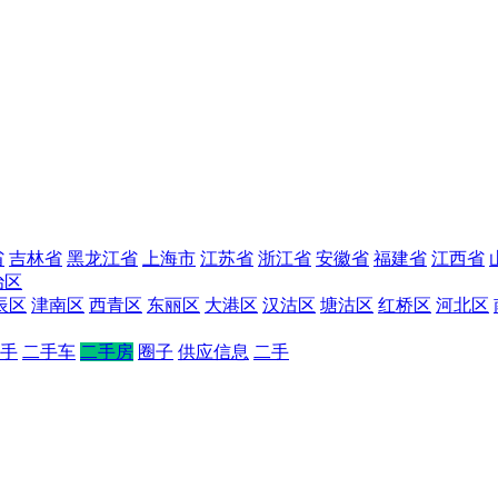
省
吉林省
黑龙江省
上海市
江苏省
浙江省
安徽省
福建省
江西省
治区
辰区
津南区
西青区
东丽区
大港区
汉沽区
塘沽区
红桥区
河北区
手
二手车
二手房
圈子
供应信息
二手