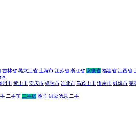
省
吉林省
黑龙江省
上海市
江苏省
浙江省
安徽省
福建省
江西省
治区
滁州市
黄山市
安庆市
铜陵市
淮北市
马鞍山市
淮南市
蚌埠市
芜
手
二手车
二手房
圈子
供应信息
二手