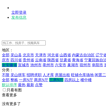
立即登录
发布信息
地区：
全部
灵山县
北京市
天津市
河北省
山西省
内蒙古自治区
辽宁
庆市
四川省
贵州省
云南省
陕西省
甘肃省
青海省
宁夏回族自
全安徽省
宣城市
池州市
亳州市
六安市
巢湖市
宿州市
阜阳市
分类：
不限
灵山拼车
招聘求职
人才库
房屋出租
旺铺仓库场地
闲置二
全部
整栋
一房N厅
两房N厅
三房N厅
四房以上
楼中楼
默认排序
最热
最新
点赞
只看有图
查看更多
没有更多了